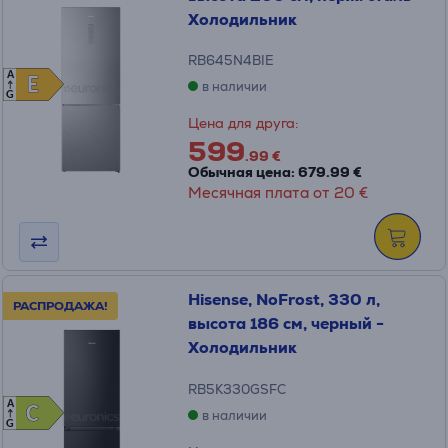
Холодильник
RB645N4BIE
A
E
E
в наличии
G
Цена для друга:
599
.99 €
Обычная цена: 679.99 €
Месячная плата от 20 €
Hisense, NoFrost, 330 л,
РАСПРОДАЖА!
высота 186 см, черный -
Холодильник
RB5K330GSFC
A
C
C
в наличии
G