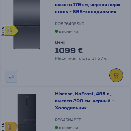
высота 179 см, черная нерж.
сталь - SBS-холодильник
RQ5P640SSKD
A
D
D
в наличии
G
Цена:
1099 €
Месячная плата от 37 €
Hisense, NoFrost, 495 л,
высота 200 см, черный -
Холодильник
RB645N4BFE
A
E
E
в наличии
G