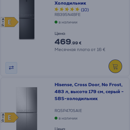
Холодильник
(10)
RB395N4BFE
A
E
E
в наличии
G
Цена:
469
.99 €
Месячная плата от 16 €
Hisense, Cross Door, No Frost,
483 л, высота 179 см, серый -
SBS-холодильник
RQ5P470SAIE
A
E
E
в наличии
G
Цена: