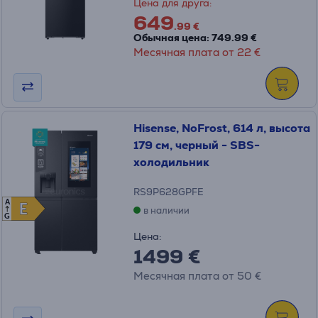
Цена для друга:
649
.99 €
Обычная цена: 749.99 €
Месячная плата от 22 €
Hisense, NoFrost, 614 л, высота
179 см, черный - SBS-
холодильник
RS9P628GPFE
A
E
E
в наличии
G
Цена:
1499 €
Месячная плата от 50 €