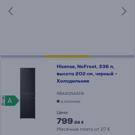
Hisense, NoFrost, 336 л,
высота 202 см, черный -
Холодильник
RB440N4AFA
A
A
A
в наличии
G
Цена:
799
.99 €
Месячная плата от 27 €