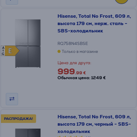
Hisense, Total No Frost, 609 л,
высота 179 см, нерж. сталь -
SBS-холодильник
RQ758N4SBSE
A
E
E
Только в магазине
G
Цена для друга:
999
.99 €
Обычная цена: 1249 €
Hisense, Total No Frost, 609 л,
РАСПРОДАЖА!
высота 179 см, черный - SBS-
холодильник