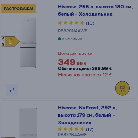
Hisense, 255 л, высота 180 см,
РАСПРОДАЖА!
белый - Холодильник
(10)
RB329N4AWE
в наличии
A
E
E
G
Цена для друга:
349
.99 €
Обычная цена: 399.99 €
Месячная плата от 12 €
Hisense, NoFrost, 292 л,
высота 179 см, белый -
Холодильник
(17)
RB372N4AWE