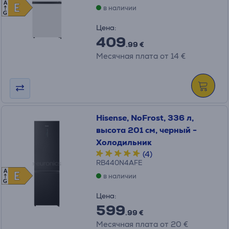
A
E
E
в наличии
G
Цена:
409
.99 €
Месячная плата от 14 €
Hisense, NoFrost, 336 л,
высота 201 см, черный -
Холодильник
(4)
RB440N4AFE
A
E
E
в наличии
G
Цена:
599
.99 €
Месячная плата от 20 €