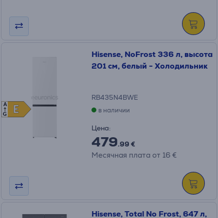
Hisense, NoFrost 336 л, высота
201 см, белый - Холодильник
RB435N4BWE
A
E
E
в наличии
G
Цена:
479
.99 €
Месячная плата от 16 €
Hisense, Total No Frost, 647 л,