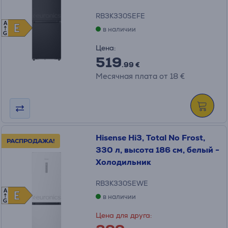
RB3K330SEFE
A
E
E
в наличии
G
Цена:
519
.99 €
Месячная плата от 18 €
Hisense Hi3, Total No Frost,
РАСПРОДАЖА!
330 л, высота 186 см, белый -
Холодильник
RB3K330SEWE
A
E
E
в наличии
G
Цена для друга: