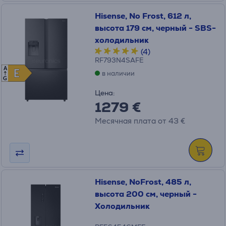
Hisense, No Frost, 612 л,
высота 179 см, черный - SBS-
холодильник
(4)
RF793N4SAFE
A
E
E
в наличии
G
Цена:
1279 €
Месячная плата от 43 €
Hisense, NoFrost, 485 л,
высота 200 см, черный -
Холодильник