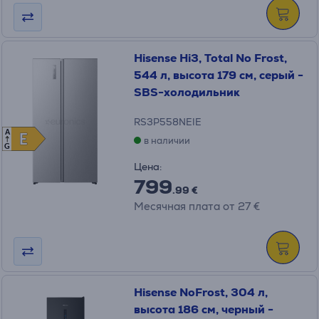
Hisense Hi3, Total No Frost,
544 л, высота 179 см, серый -
SBS-холодильник
RS3P558NEIE
A
E
E
в наличии
G
Цена:
799
.99 €
Месячная плата от 27 €
Hisense NoFrost, 304 л,
высота 186 см, черный -