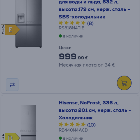
для воды и льда, 632 л,
высота 179 см, нерж. сталь -
SBS-холодильник
(8)
A
RS818N4TIE
E
E
G
в наличии
Цена:
999
.99 €
Месячная плата от 34 €
Hisense, NoFrost, 336 л,
высота 201 см, нерж. сталь -
Холодильник
(10)
RB440N4ACD
A
D
D
в наличии