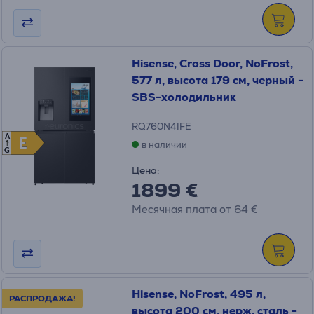
Hisense, Cross Door, NoFrost,
577 л, высота 179 см, черный -
SBS-холодильник
RQ760N4IFE
A
E
E
в наличии
G
Цена:
1899 €
Месячная плата от 64 €
Hisense, NoFrost, 495 л,
РАСПРОДАЖА!
высота 200 см, нерж. сталь -