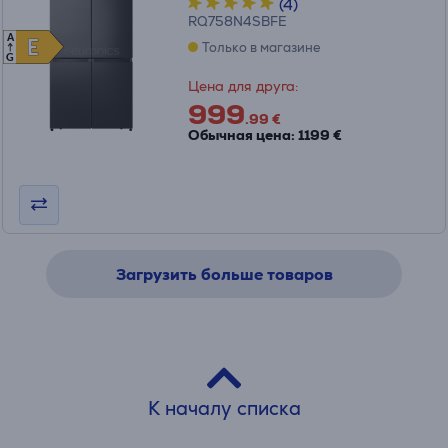
(4)
RQ758N4SBFE
A
E
E
Только в магазине
G
Цена для друга:
999
.99 €
Обычная цена: 1199 €
Загрузить больше товаров
К началу списка