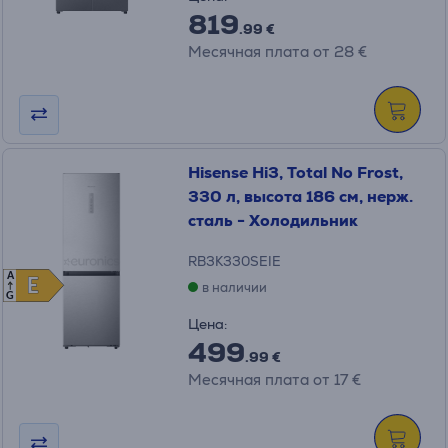
819
.99 €
Месячная плата от 28 €
Hisense Hi3, Total No Frost,
330 л, высота 186 см, нерж.
сталь - Холодильник
RB3K330SEIE
A
E
E
в наличии
G
Цена:
499
.99 €
Месячная плата от 17 €