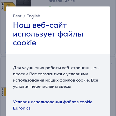
RF5S454GMFE
A
E
E
в наличии
G
Eesti
/
English
Цена:
849
Наш веб-сайт
.99 €
Месячная плата от 29 €
использует файлы
cookie
Hisense, 255 л, высота 180 см,
Для улучшения работы веб-страницы, мы
серый - Холодильник
просим Вас согласиться с условиями
(5)
использования наших файлов cookie. Все
RB329N4ACE
условия перечислены здесь:
в наличии
A
E
E
G
Условия использования файлов cookie
Цена:
419
Euronics
.99 €