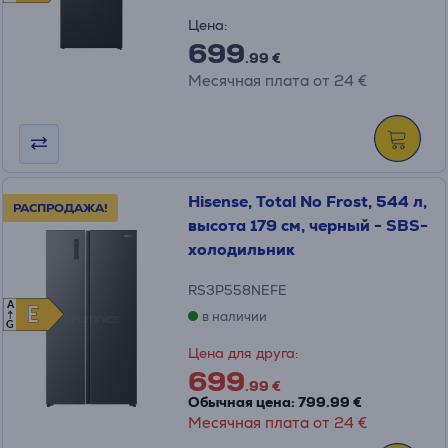
Цена:
699
.99 €
Месячная плата от 24 €
Hisense, Total No Frost, 544 л,
РАСПРОДАЖА!
высота 179 см, черный - SBS-
холодильник
RS3P558NEFE
A
E
E
в наличии
G
Цена для друга:
699
.99 €
Обычная цена: 799.99 €
Месячная плата от 24 €