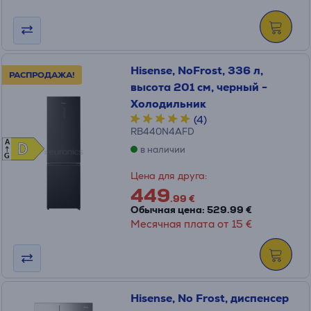
Hisense, NoFrost, 336 л,
РАСПРОДАЖА!
высота 201 см, черный -
Холодильник
(4)
RB440N4AFD
A
D
D
в наличии
G
Цена для друга:
449
.99 €
Обычная цена: 529.99 €
Месячная плата от 15 €
Hisense, No Frost, диспенсер