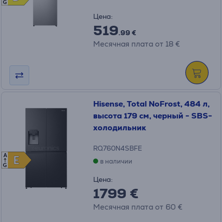
G
Цена:
519
.99 €
Месячная плата от 18 €
Hisense, Total NoFrost, 484 л,
высота 179 см, черный - SBS-
холодильник
RQ760N4SBFE
A
E
E
в наличии
G
Цена:
1799 €
Месячная плата от 60 €