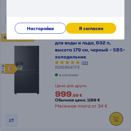
Месячная плата от 14 €
Насторойки
Я согласен
Hisense, No Frost, диспенсер
РАСПРОДАЖА!
для воды и льда, 632 л,
высота 179 см, черный - SBS-
холодильник
(11)
A
RS818N4TFE
E
E
G
в наличии
Цена для друга:
999
.99 €
Обычная цена: 1199 €
Месячная плата от 34 €