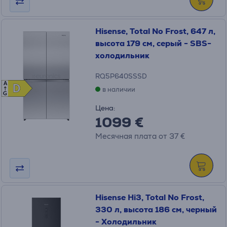
Hisense, Total No Frost, 647 л,
высота 179 см, серый - SBS-
холодильник
RQ5P640SSSD
A
D
D
в наличии
G
Цена:
1099 €
Месячная плата от 37 €
Hisense Hi3, Total No Frost,
330 л, высота 186 см, черный
- Холодильник