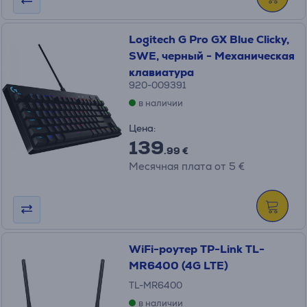
Logitech G Pro GX Blue Clicky,
SWE, черный - Механическая
клавиатура
920-009391
в наличии
Цена:
139
.99 €
Месячная плата от 5 €
WiFi-роутер TP-Link TL-
MR6400 (4G LTE)
TL-MR6400
в наличии