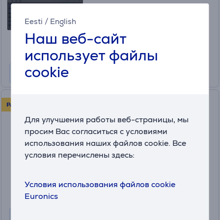
Цена для друга:
Eesti
/
English
69
.99 €
Наш веб-сайт
Обычная цена: 109.99 €
Месячная плата от 3 €
использует файлы
cookie
Logitech Brio 300, черный -
РАСПРОДАЖА!
Веб-камера
Для улучшения работы веб-страницы, мы
960-001436
просим Вас согласиться с условиями
в наличии
использования наших файлов cookie. Все
условия перечислены здесь:
Цена для друга:
39
.99 €
Обычная цена: 79.99 €
Условия использования файлов cookie
Euronics