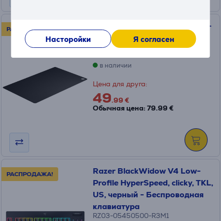
SteelSeries QcK 4XL, черный -
РАСПРОДАЖА!
Коврик для мыши
Насторойки
Я согласен
63851
в наличии
Цена для друга:
49
.99 €
Обычная цена: 79.99 €
Razer BlackWidow V4 Low-
РАСПРОДАЖА!
Profile HyperSpeed, clicky, TKL,
US, черный - Беспроводная
клавиатура
RZ03-05450500-R3M1