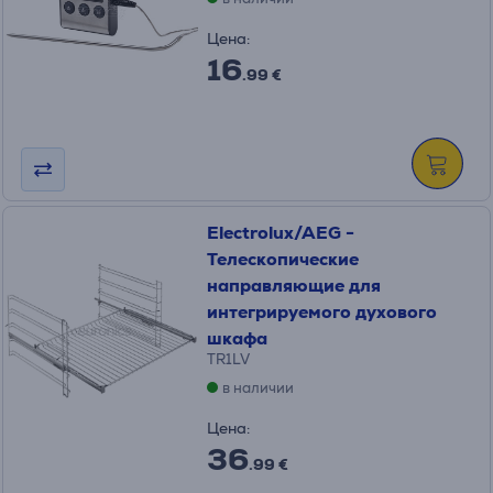
Цена:
16
.99 €
Electrolux/AEG -
Телескопические
направляющие для
интегрируемого духового
шкафа
TR1LV
в наличии
Цена:
36
.99 €