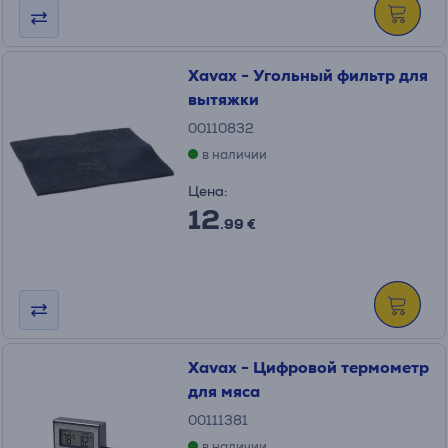
Xavax - Угольный фильтр для
вытяжки
00110832
в наличии
Цена:
12
.99 €
Xavax - Цифровой термометр
для мяса
00111381
в наличии