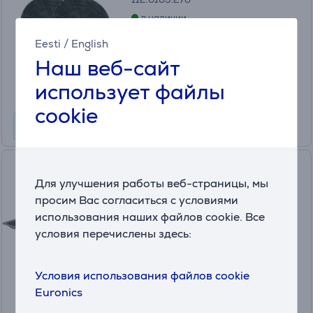
в наличии
Eesti
/
English
Цена:
125
Наш веб-сайт
.99 €
Месячная плата от 5 €
использует файлы
cookie
Bosch, черный - Противень
Для улучшения работы веб-страницы, мы
AirFry & Grill
просим Вас согласиться с условиями
HEZ629070
использования наших файлов cookie. Все
в наличии
условия перечислены здесь:
Цена:
30
.99 €
Условия использования файлов cookie
Euronics