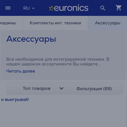
RU
 машины
Комплекты инт. техники
Аксессуары
Аксессуары
Все необходимое для интегрируемой техники. В
нашем широком ассортименте Вы найдете
термощупы, телескопические направляющие,
Читать далее
фильтры для вытяжек и различные чистящие
средства, а также электрические кабели,
необходимые для подключения плиты.
Топ товаров
Фильтрация (69)