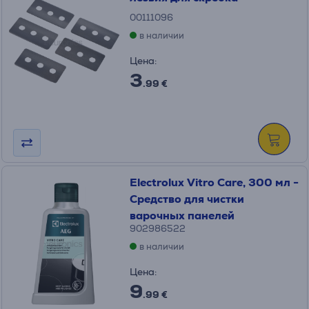
00111096
в наличии
Цена:
3
.99 €
Electrolux Vitro Care, 300 мл -
Средство для чистки
варочных панелей
902986522
в наличии
Цена:
9
.99 €