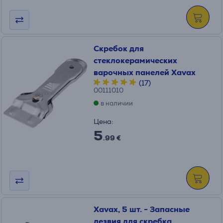
Скребок для
стеклокерамических
варочных панелей Xavax
(17)
00111010
в наличии
Цена:
5
.99 €
Xavax, 5 шт. - Запасные
лезвия для скребка