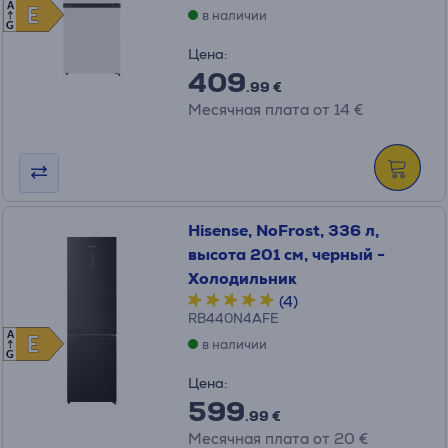
A
E
E
в наличии
G
Цена:
409
.99 €
Месячная плата от 14 €
Hisense, NoFrost, 336 л,
высота 201 см, черный -
Холодильник
(4)
RB440N4AFE
A
E
E
в наличии
G
Цена:
599
.99 €
Месячная плата от 20 €