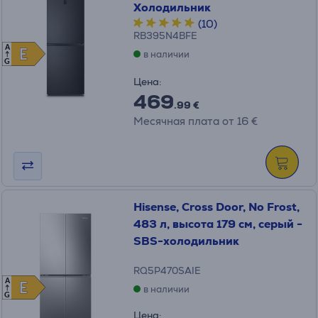
Холодильник
(10)
RB395N4BFE
A
E
E
в наличии
G
Цена:
469
.99 €
Месячная плата от 16 €
Hisense, Cross Door, No Frost,
483 л, высота 179 см, серый -
SBS-холодильник
RQ5P470SAIE
A
E
E
в наличии
G
Цена: