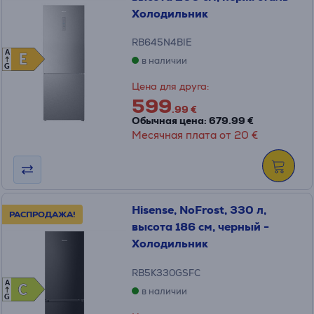
Холодильник
RB645N4BIE
A
E
E
в наличии
G
Цена для друга:
599
.99 €
Обычная цена: 679.99 €
Месячная плата от 20 €
Hisense, NoFrost, 330 л,
РАСПРОДАЖА!
высота 186 см, черный -
Холодильник
RB5K330GSFC
A
C
C
в наличии
G