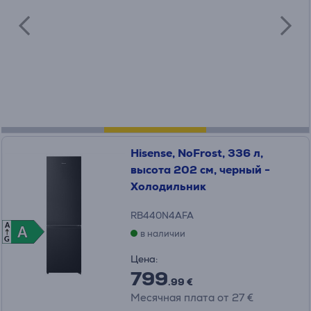
Hisense, NoFrost, 336 л,
высота 202 см, черный -
Холодильник
RB440N4AFA
A
A
A
в наличии
G
Цена:
799
.99 €
Месячная плата от 27 €