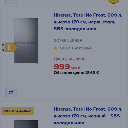
Hisense, Total No Frost, 609 л,
высота 179 см, нерж. сталь -
SBS-холодильник
RQ758N4SBSE
A
E
E
Только в магазине
G
Цена для друга:
999
.99 €
Обычная цена: 1249 €
Hisense, Total No Frost, 609 л,
РАСПРОДАЖА!
высота 179 см, черный - SBS-
холодильник