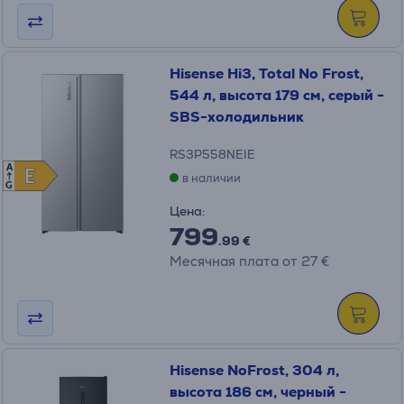
Hisense Hi3, Total No Frost,
544 л, высота 179 см, серый -
SBS-холодильник
RS3P558NEIE
A
E
E
в наличии
G
Цена:
799
.99 €
Месячная плата от 27 €
Hisense NoFrost, 304 л,
высота 186 см, черный -