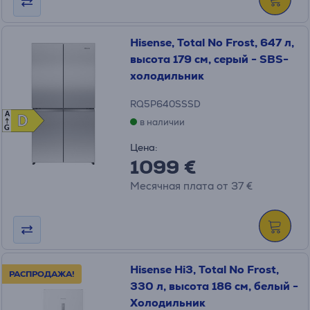
Hisense, Total No Frost, 647 л,
высота 179 см, серый - SBS-
холодильник
RQ5P640SSSD
A
D
D
в наличии
G
Цена:
1099 €
Месячная плата от 37 €
Hisense Hi3, Total No Frost,
РАСПРОДАЖА!
330 л, высота 186 см, белый -
Холодильник