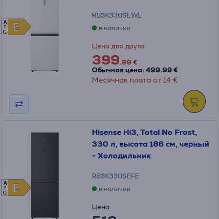
RB3K330SEWE
A
E
E
в наличии
G
Цена для друга:
399
.99 €
Обычная цена: 499.99 €
Месячная плата от 14 €
Hisense Hi3, Total No Frost,
330 л, высота 186 см, черный
- Холодильник
RB3K330SEFE
A
E
E
в наличии
G
Цена: