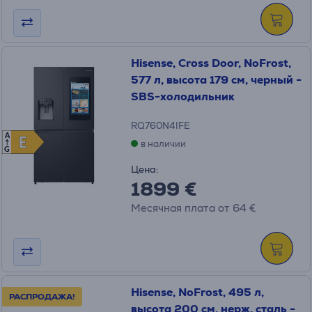
Hisense, Cross Door, NoFrost,
577 л, высота 179 см, черный -
SBS-холодильник
RQ760N4IFE
A
E
E
в наличии
G
Цена:
1899 €
Месячная плата от 64 €
Hisense, NoFrost, 495 л,
РАСПРОДАЖА!
высота 200 см, нерж. сталь -