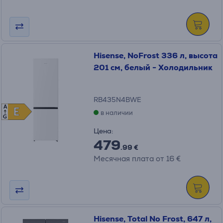
Hisense, NoFrost 336 л, высота
201 см, белый - Холодильник
RB435N4BWE
A
E
E
в наличии
G
Цена:
479
.99 €
Месячная плата от 16 €
Hisense, Total No Frost, 647 л,