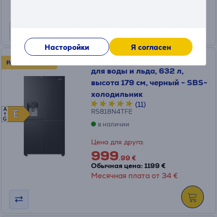
Месячная плата от 14 €
Насторойки
Я согласен
Hisense, No Frost, диспенсер
РАСПРОДАЖА!
для воды и льда, 632 л,
высота 179 см, черный - SBS-
холодильник
(11)
A
RS818N4TFE
E
E
G
в наличии
Цена для друга:
999
.99 €
Обычная цена: 1199 €
Месячная плата от 34 €