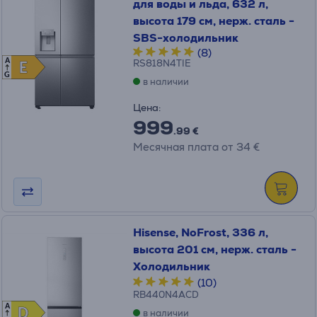
для воды и льда, 632 л,
высота 179 см, нерж. сталь -
SBS-холодильник
(8)
A
RS818N4TIE
E
E
G
в наличии
Цена:
999
.99 €
Месячная плата от 34 €
Hisense, NoFrost, 336 л,
высота 201 см, нерж. сталь -
Холодильник
(10)
RB440N4ACD
A
D
D
в наличии