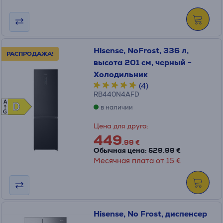
Hisense, NoFrost, 336 л,
РАСПРОДАЖА!
высота 201 см, черный -
Холодильник
(4)
RB440N4AFD
A
D
D
в наличии
G
Цена для друга:
449
.99 €
Обычная цена: 529.99 €
Месячная плата от 15 €
Hisense, No Frost, диспенсер