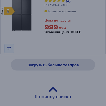
(4)
RQ758N4SBFE
A
E
E
Только в магазине
G
Цена для друга:
999
.99 €
Обычная цена: 1199 €
Загрузить больше товаров
К началу списка