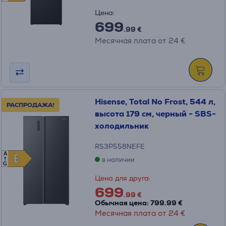
Цена:
699
.99 €
Месячная плата от 24 €
Hisense, Total No Frost, 544 л,
РАСПРОДАЖА!
высота 179 см, черный - SBS-
холодильник
RS3P558NEFE
A
E
E
в наличии
G
Цена для друга:
699
.99 €
Обычная цена: 799.99 €
Месячная плата от 24 €