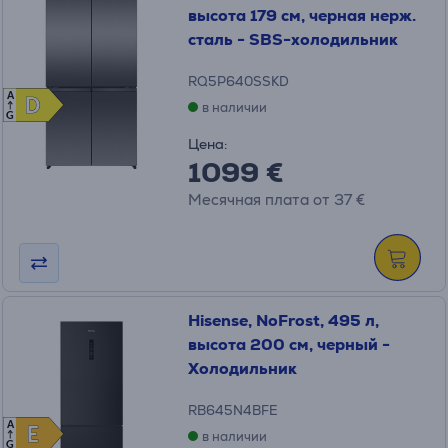
высота 179 см, черная нерж.
сталь - SBS-холодильник
RQ5P640SSKD
A
D
D
в наличии
G
Цена:
1099 €
Месячная плата от 37 €
Hisense, NoFrost, 495 л,
высота 200 см, черный -
Холодильник
RB645N4BFE
A
E
E
в наличии
G