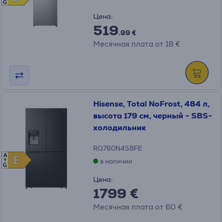
G
Цена:
519
.99 €
Месячная плата от 18 €
Hisense, Total NoFrost, 484 л,
высота 179 см, черный - SBS-
холодильник
RQ760N4SBFE
A
E
E
в наличии
G
Цена:
1799 €
Месячная плата от 60 €