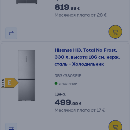
819
.99 €
Месячная плата от 28 €
Hisense Hi3, Total No Frost,
330 л, высота 186 см, нерж.
сталь - Холодильник
RB3K330SEIE
A
E
E
в наличии
G
Цена:
499
.99 €
Месячная плата от 17 €