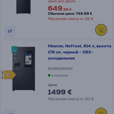
Цена для друга:
649
.99 €
Обычная цена: 749.99 €
Месячная плата от 22 €
Hisense, NoFrost, 614 л, высота
179 см, черный - SBS-
холодильник
RS9P628GPFE
A
E
E
в наличии
G
Цена:
1499 €
Месячная плата от 50 €