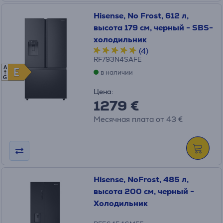
Hisense, No Frost, 612 л,
высота 179 см, черный - SBS-
холодильник
(4)
RF793N4SAFE
A
E
E
в наличии
G
Цена:
1279 €
Месячная плата от 43 €
Hisense, NoFrost, 485 л,
высота 200 см, черный -
Холодильник