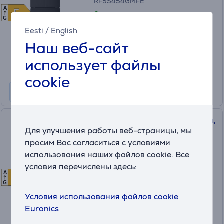
RF5S454GMFE
A
E
E
в наличии
G
Eesti
/
English
Цена:
849
Наш веб-сайт
.99 €
Месячная плата от 29 €
использует файлы
cookie
Hisense, 255 л, высота 180 см,
Для улучшения работы веб-страницы, мы
серый - Холодильник
просим Вас согласиться с условиями
(5)
использования наших файлов cookie. Все
RB329N4ACE
условия перечислены здесь:
в наличии
A
E
E
G
Условия использования файлов cookie
Цена:
419
Euronics
.99 €