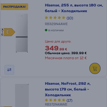
Hisense, 255 л, высота 180 см,
РАСПРОДАЖА!
белый - Холодильник
(10)
RB329N4AWE
в наличии
A
E
E
G
Цена для друга:
349
.99 €
Обычная цена: 399.99 €
Месячная плата от 12 €
Hisense, NoFrost, 292 л,
высота 179 см, белый -
Холодильник
(17)
RB372N4AWE