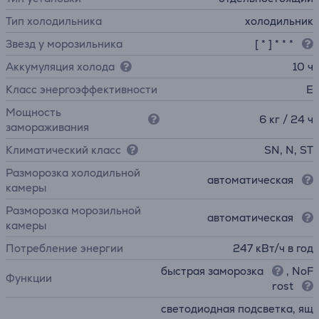
Тип холодильника
холодильник
Звезд у морозильника
[ * ] * * *
Аккумуляция холода
10 ч
Класс энергоэффективности
E
Мощность
6 кг / 24 ч
замораживания
Климатический класс
SN, N, ST
Разморозка холодильной
автоматическая
камеры
Разморозка морозильной
автоматическая
камеры
Потребление энергии
247 кВт/ч в год
быстрая заморозка
, NoF
Функции
rost
светодиодная подсветка, ящ