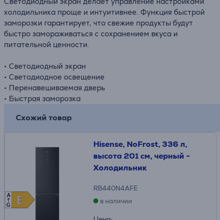
Светодиодный экран делает управление настройками
холодильника проще и интуитивнее. Функция быстрой
заморозки гарантирует, что свежие продукты будут
быстро замораживаться с сохранением вкуса и
питательной ценности.
• Светодиодный экран
• Светодиодное освещение
• Перенавешиваемая дверь
• Быстрая заморозка
Схожий товар
Hisense, NoFrost, 336 л,
высота 201 см, черный -
Холодильник
RB440N4AFE
A
E
E
в наличии
G
Цена: