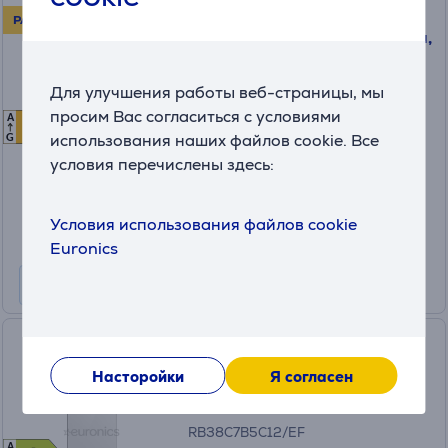
Samsung, French Door,
РАСПРОДАЖА!
NoFrost, 495 л, высота 178 см,
черный - SBS-холодильник
Для улучшения работы веб-страницы, мы
RF50C530EB1/EO
просим Вас согласиться с условиями
A
E
E
в наличии
использования наших файлов cookie. Все
G
условия перечислены здесь:
Цена для друга:
979
.99 €
Обычная цена: 1099 €
Условия использования файлов cookie
Месячная плата от 33 €
Euronics
Samsung BeSpoke, 390 л,
высота 203 см, белый -
Насторойки
Я согласен
Холодильник
RB38C7B5C12/EF
A