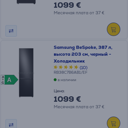
1099 €
Месячная плата от 37 €
Samsung BeSpoke, 387 л,
высота 203 см, черный -
Холодильник
(10)
RB38C7B6AB1/EF
A
A
A
в наличии
G
Цена:
1099 €
Месячная плата от 37 €