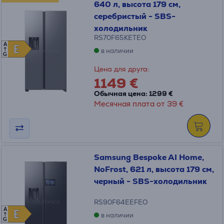
640 л, высота 179 см,
серебристый - SBS-
холодильник
RS70F65KETEO
A
E
E
в наличии
G
Цена для друга:
1149 €
Обычная цена: 1299 €
Месячная плата от 39 €
Samsung Bespoke AI Home,
NoFrost, 621 л, высота 179 см,
черный - SBS-холодильник
RS90F64EEFEO
A
E
E
в наличии
G