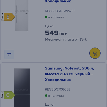
Холодильник
RB33J3515WW/EF
A
E
E
в наличии
G
Цена:
549
.99 €
Месячная плата от 19 €
Samsung, NoFrost, 538 л,
высота 203 см, черный -
Холодильник
RB53DG706CB1
A
C
C
в наличии
G
Цена: