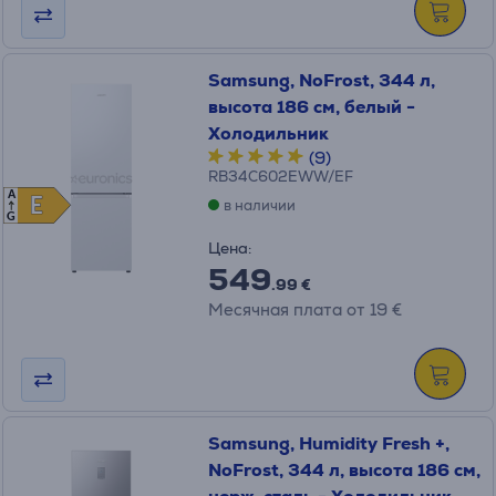
Samsung, NoFrost, 344 л,
высота 186 см, белый -
Холодильник
(9)
RB34C602EWW/EF
A
E
E
в наличии
G
Цена:
549
.99 €
Месячная плата от 19 €
Samsung, Humidity Fresh +,
NoFrost, 344 л, высота 186 см,