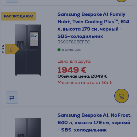
Samsung Bespoke AI Family
РАСПРОДАЖА!
Hub+, Twin Cooling Plus™, 614
л, высота 179 см, черный -
SBS-холодильник
RS90F66BEFEO
A
E
E
в наличии
G
Цена для друга:
1949 €
Обычная цена: 2049 €
Месячная плата от 65 €
Samsung Bespoke AI, NoFrost,
640 л, высота 179 см, черный
- SBS-холодильник