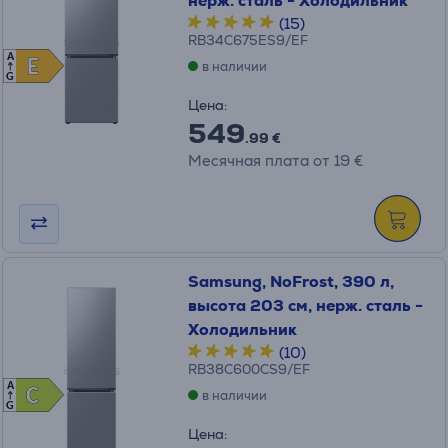
нерж. сталь - Холодильник
(15)
RB34C675ES9/EF
A
E
E
в наличии
G
Цена:
549
.99 €
Месячная плата от 19 €
Samsung, NoFrost, 390 л,
высота 203 см, нерж. сталь -
Холодильник
(10)
RB38C600CS9/EF
A
C
C
в наличии
G
Цена: