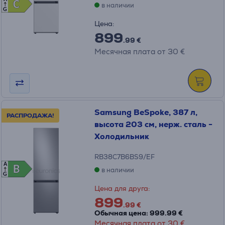
C
C
в наличии
G
Цена:
899
.99 €
Месячная плата от 30 €
Samsung BeSpoke, 387 л,
РАСПРОДАЖА!
высота 203 см, нерж. сталь -
Холодильник
RB38C7B6BS9/EF
A
B
B
в наличии
G
Цена для друга:
899
.99 €
Обычная цена: 999.99 €
Месячная плата от 30 €