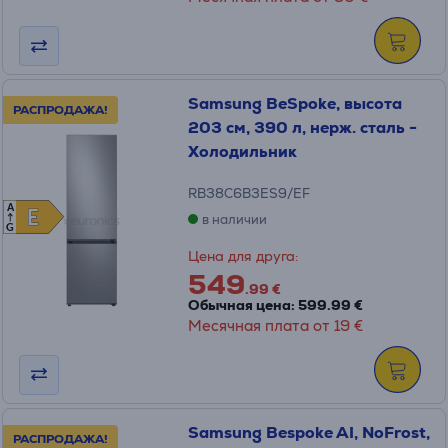
Samsung BeSpoke, высота
РАСПРОДАЖА!
203 см, 390 л, нерж. сталь -
Холодильник
RB38C6B3ES9/EF
A
E
E
в наличии
G
Цена для друга:
549
.99 €
Обычная цена: 599.99 €
Месячная плата от 19 €
Samsung Bespoke AI, NoFrost,
РАСПРОДАЖА!