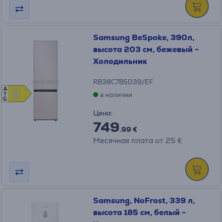
Samsung BeSpoke, 390л,
высота 203 см, бежевый -
Холодильник
RB38C7B5D39/EF
A
D
D
в наличии
G
Цена:
749
.99 €
Месячная плата от 25 €
Samsung, NoFrost, 339 л,
высота 185 см, белый -