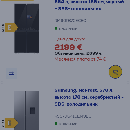
654 л, высота 186 см, черный
- SBS-холодильник
RM90F67CECEO
A
E
E
в наличии
G
Цена для друга:
2199 €
Обычная цена: 2699 €
Месячная плата от 74 €
Samsung, NoFrost, 578 л,
высота 178 см, серебристый -
SBS-холодильник
RS57DG410EM9EO
A
E
E
в наличии
G