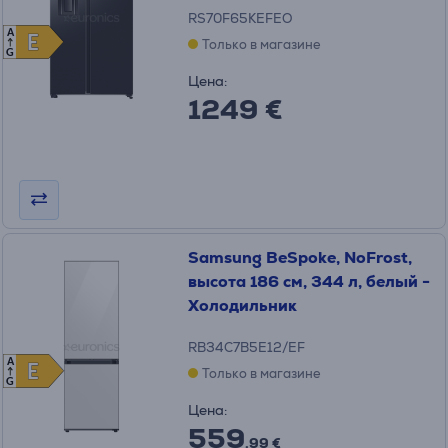
RS70F65KEFEO
A
E
E
Только в магазине
G
Цена:
1249 €
Samsung BeSpoke, NoFrost,
высота 186 см, 344 л, белый -
Холодильник
RB34C7B5E12/EF
A
E
E
Только в магазине
G
Цена:
559
.99 €