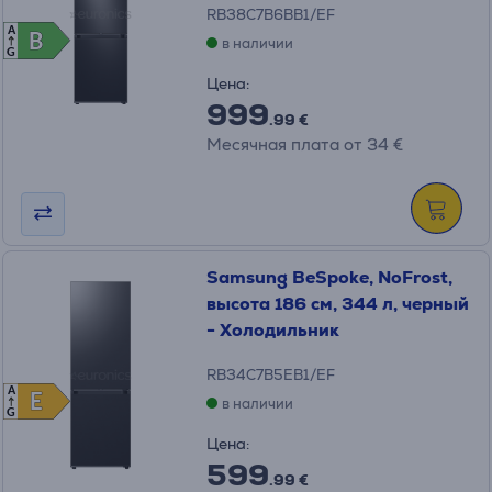
RB38C7B6BB1/EF
A
B
B
в наличии
G
Цена:
999
.99 €
Месячная плата от 34 €
Samsung BeSpoke, NoFrost,
высота 186 см, 344 л, черный
- Холодильник
RB34C7B5EB1/EF
A
E
E
в наличии
G
Цена:
599
.99 €