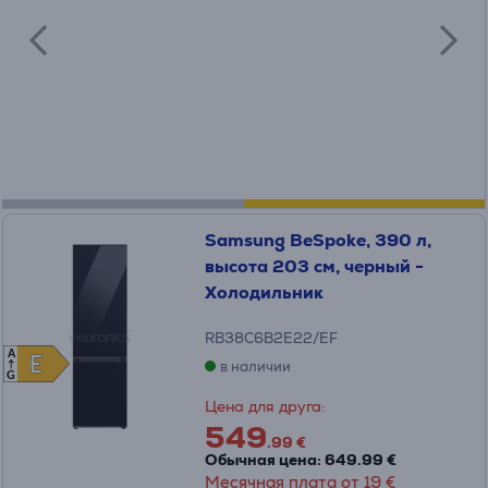
Samsung BeSpoke, 390 л,
высота 203 см, черный -
Холодильник
RB38C6B2E22/EF
A
E
E
в наличии
G
Цена для друга:
549
.99 €
Обычная цена: 649.99 €
Месячная плата от 19 €