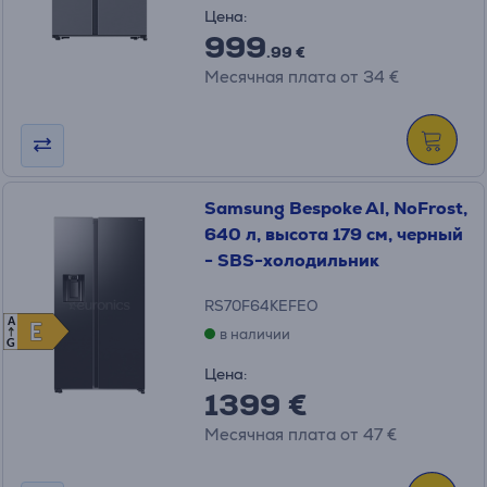
Цена:
999
.99 €
Месячная плата от 34 €
Samsung Bespoke AI, NoFrost,
640 л, высота 179 см, черный
- SBS-холодильник
RS70F64KEFEO
A
E
E
в наличии
G
Цена:
1399 €
Месячная плата от 47 €