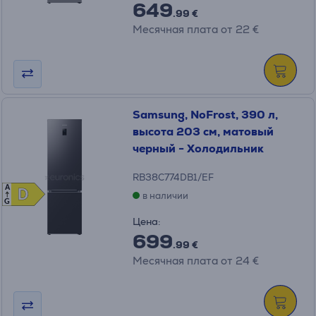
649
.99 €
Месячная плата от 22 €
Samsung, NoFrost, 390 л,
высота 203 см, матовый
черный - Холодильник
RB38C774DB1/EF
A
D
D
в наличии
G
Цена:
699
.99 €
Месячная плата от 24 €