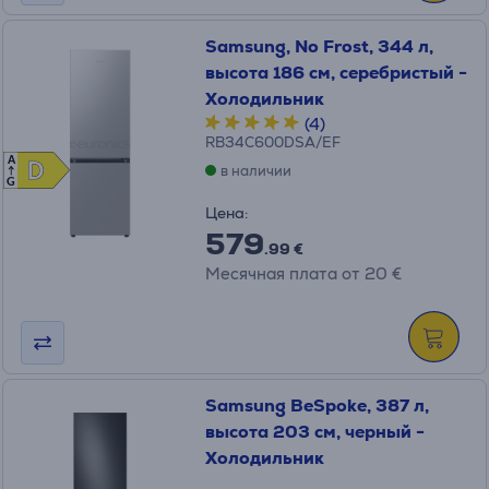
Samsung, No Frost, 344 л,
высота 186 см, cеребристый -
Холодильник
(4)
RB34C600DSA/EF
A
D
D
в наличии
G
Цена:
579
.99 €
Месячная плата от 20 €
Samsung BeSpoke, 387 л,
высота 203 см, черный -
Холодильник