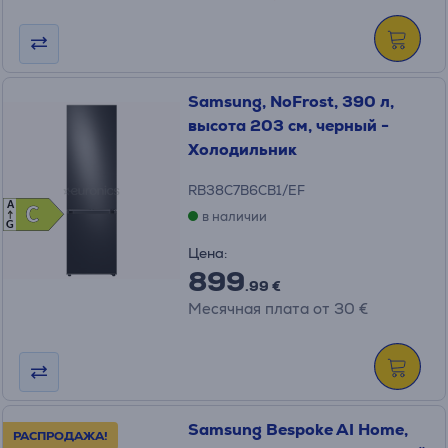
Samsung, NoFrost, 390 л,
высота 203 см, черный -
Холодильник
RB38C7B6CB1/EF
A
C
C
в наличии
G
Цена:
899
.99 €
Месячная плата от 30 €
Samsung Bespoke AI Home,
РАСПРОДАЖА!