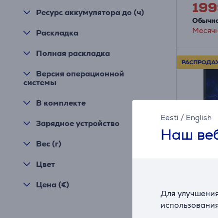
199
Ресурс аккумулятора до (ч)
Обычна
Месячн
Раскладка
Полная раскладка
РАСПРОДА
Версия операционной
системы
В комплекте
Eesti
/
English
Зарядное устройство
Наш веб
Вес (г)
Цвет
Цена (€)
Lenovo 
Для улучшения
WQXGA,
использования
ГБ, 1 