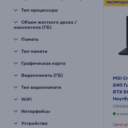
РАСПРОДА
Тип процессора
Объем жесткого диска /
накопителя (ГБ)
Память
Тип памяти
Графическая карта
Видеопамять (ГБ)
MSI Cr
240 Гц,
Тип видеопамяти
RTX 50
Ноутб
WiFi
CRH16
Интерфейсы
в нал
Устройства
Цена дл