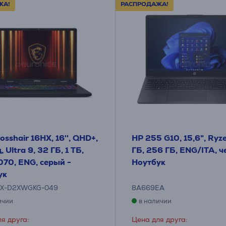
ЖА!
РАСПРОДАЖА!
osshair 16HX, 16'', QHD+,
HP 255 G10, 15,6", Ryze
 Ultra 9, 32 ГБ, 1 ТБ,
ГБ, 256 ГБ, ENG/ITA, ч
70, ENG, серый -
Ноутбук
ук
HX-D2XWGKG-049
8A669EA
ичии
в наличии
я друга:
Цена для друга: