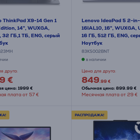
 ThinkPad X9-14 Gen 1
Lenovo IdeaPad 5 2-in-
dition, 14", WUXGA,
16IAL10, 16", WUXGA, U
7, 32 ГБ,1 ТБ, ENG, серый
16 ГБ, 512 ГБ, ENG, сер
бук
Ноутбук
023MH
83KS002BNT
ичии
в наличии
я друга:
Цена для друга:
9 €
849
.99 €
я цена: 1999 €
Обычная цена: 899.99 €
ая плата от 57 €
Месячная плата от 29 €
ЖА!
РАСПРОДАЖА!