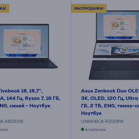
ЖА!
РАСПРОДАЖА!
ivobook 18, 18,7'',
Asus Zenbook Duo OLED,
 144 Гц, Ryzen 7, 16 ГБ,
3K, OLED, 120 Гц, Ultra
ENG, синий - Ноутбук
ГБ, 2 ТБ, ENG, темно-с
Ноутбук
HA-S8033W
UX8406CA-PZ009W
ичии
в наличии