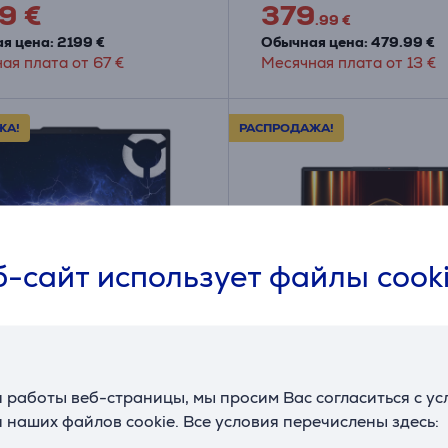
9 €
379
.99 €
я цена: 2199 €
Обычная цена: 479.99 €
ая плата от 67 €
Месячная плата от 13 €
ЖА!
РАСПРОДАЖА!
-сайт использует файлы cook
Legion 5i Gen 10, 15,1'',
MSI Raider A18, 18'', U
 работы веб-страницы, мы просим Вас согласиться с у
 OLED, 165 Гц, i7, 32
Mini-LED, 120 Гц, Ryzen
 наших файлов cookie. Все условия перечислены здесь:
ТБ, RTX 5070, ENG,
ГБ, 2 ТБ, RTX 5090, EN