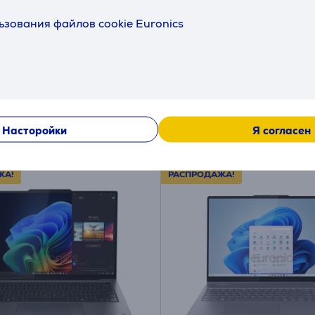
й - Ноутбук
черный - Ноутбук
ьзования файлов cookie Euronics
K0NT
RDRA18HX-A9WJG-014NL
ичии
в наличии
я друга:
Цена для друга:
9 €
4499 €
я цена: 1899 €
Обычная цена: 4999 €
ая плата от 60 €
Месячная плата от 150 €
Насторойки
Я согласен
ЖА!
РАСПРОДАЖА!