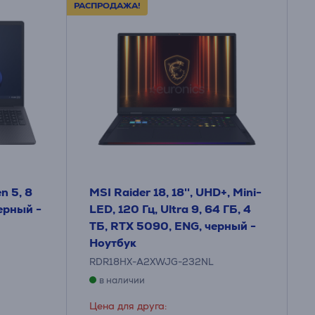
РАСПРОДАЖА!
n 5, 8
MSI Raider 18, 18'', UHD+, Mini-
ерный -
LED, 120 Гц, Ultra 9, 64 ГБ, 4
ТБ, RTX 5090, ENG, черный -
Ноутбук
RDR18HX-A2XWJG-232NL
в наличии
Цена для друга: