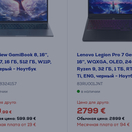
iew GamiBook 8, 16'',
Lenovo Legion Pro 7 Ge
7, 16 ГБ, 512 ГБ, W11P,
16'', WQXGA, OLED, 24
ерый - Ноутбук
Ryzen 9, 32 ГБ, 1 ТБ, 
Ti, ENG, черный - Ноут
8324157
83RU001JNT
ичии
в наличии
я друга:
Цена для друга:
9
2799 €
.99 €
я цена: 599.99 €
Обычная цена: 2899 €
ая плата от 19 €
Месячная плата от 94 €