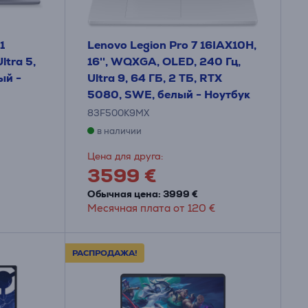
1
Lenovo Legion Pro 7 16IAX10H,
ltra 5,
16'', WQXGA, OLED, 240 Гц,
ый -
Ultra 9, 64 ГБ, 2 ТБ, RTX
5080, SWE, белый - Ноутбук
83F500K9MX
в наличии
Цена для друга:
3599 €
Обычная цена: 3999 €
Месячная плата от 120 €
РАСПРОДАЖА!