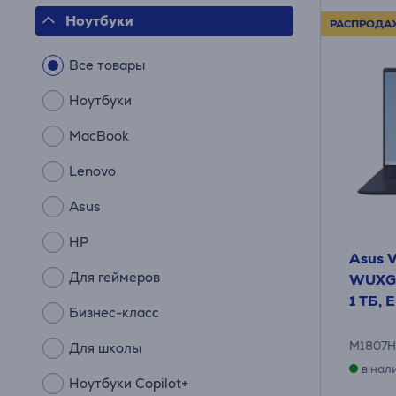
Ноутбуки
РАСПРОДА
Все товары
Ноутбуки
MacBook
Lenovo
Asus
HP
Asus V
Для геймеров
WUXGA,
1 ТБ, 
Бизнес-класс
M1807
Для школы
в нал
Ноутбуки Copilot+