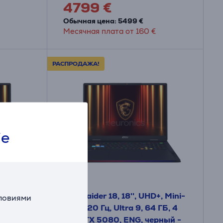
4799 €
Обычная цена: 5499 €
Месячная плата от 160 €
РАСПРОДАЖА!
ie
HD+,
MSI Raider 18, 18'', UHD+, Mini-
словиями
 9, 64
LED, 120 Гц, Ultra 9, 64 ГБ, 4
G,
ТБ, RTX 5080, ENG, черный -