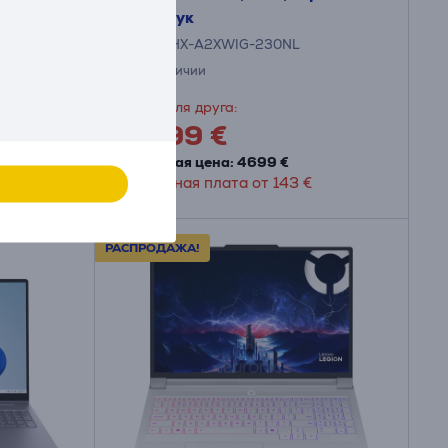
Ноутбук
RDR18HX-A2XWIG-230NL
в наличии
Цена для друга:
4299 €
Обычная цена: 4699 €
Месячная плата от 143 €
РАСПРОДАЖА!