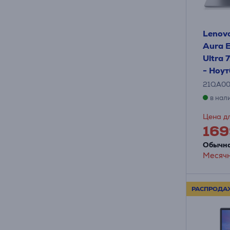
Lenovo
Aura E
Ultra 
- Ноут
21QA0
в нал
Цена дл
169
Обычна
Месячн
РАСПРОДА