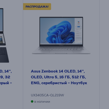
РАСПРОДАЖА!
 14'',
Asus Zenbook 14 OLED, 14'',
 9, 32
OLED, Ultra 5, 16 ГБ, 512 ГБ,
ерый -
ENG, серебристый - Ноутбук
UX3405CA-QL219W
в наличии