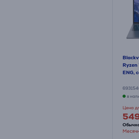
Blackv
Ryzen 
ENG, с
693154
в нал
Цена дл
54
Обычна
Месячн