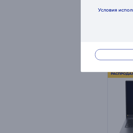
черны
Условия испол
83LY00
в нал
Цена дл
179
Обычна
Месячн
РАСПРОДА