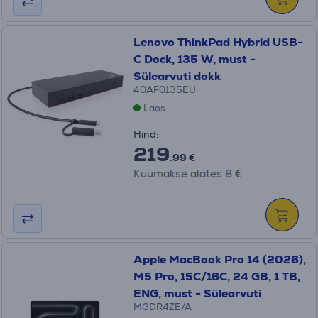
Lenovo ThinkPad Hybrid USB-
C Dock, 135 W, must -
Sülearvuti dokk
40AF0135EU
Laos
Hind:
219
.99 €
Kuumakse alates 8 €
Apple MacBook Pro 14 (2026),
M5 Pro, 15C/16C, 24 GB, 1 TB,
ENG, must - Sülearvuti
MGDR4ZE/A