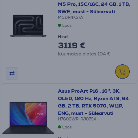
M5 Pro, 15C/16C, 24 GB, 1 TB,
SWE, must - Sülearvuti
MGDR4KS/A
Laos
Hind:
3119 €
Kuumakse alates 104 €
Asus ProArt P16 , 16'', 3K,
OLED, 120 Hz, Ryzen AI 9, 64
GB, 2 TB, RTX 5070, W11P,
ENG, must - Sülearvuti
H7606WP-RJ079X
Laos