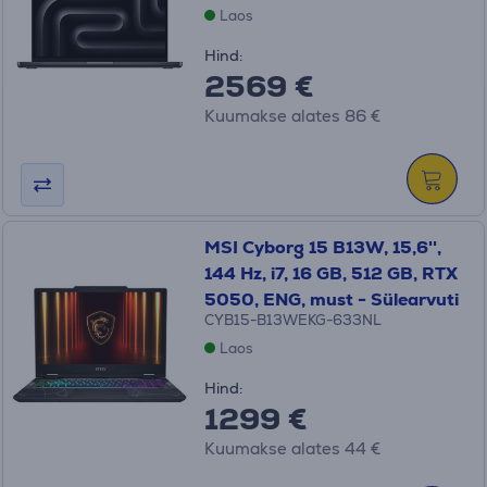
Laos
Hind:
2569 €
Kuumakse alates 86 €
MSI Cyborg 15 B13W, 15,6'',
144 Hz, i7, 16 GB, 512 GB, RTX
5050, ENG, must - Sülearvuti
CYB15-B13WEKG-633NL
Laos
Hind:
1299 €
Kuumakse alates 44 €