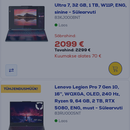
Ultra 7, 32 GB, 1 TB, W11P, ENG,
sinine - Sülearvuti
83KJ000BNT
Laos
Sõbrahind:
2099 €
Tavahind: 2299 €
Kuumakse alates 70 €
Lenovo Legion Pro 7 Gen 10,
TÜHJENDUSMÜÜK!
16'', WQXGA, OLED, 240 Hz,
Ryzen 9, 64 GB, 2 TB, RTX
5080, ENG, must - Sülearvuti
83RU000SNT
Laos