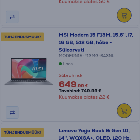
Kuumakse alates 50 €
MSI Modern 15 F13M, 15,6'', i7,
TÜHJENDUSMÜÜK!
16 GB, 512 GB, hõbe -
Sülearvuti
MODERN15-F13MG-643NL
Laos
Sõbrahind:
649
.99 €
Tavahind: 749.99 €
Kuumakse alates 22 €
Lenovo Yoga Book 9i Gen 10,
TÜHJENDUSMÜÜK!
14'', WQXGA+, OLED, 120 Hz,