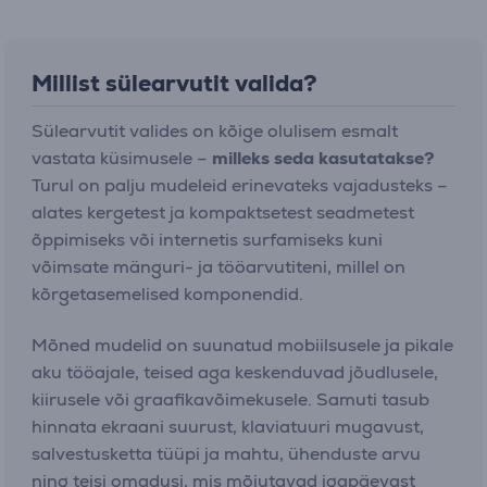
Millist sülearvutit valida?
Sülearvutit valides on kõige olulisem esmalt
vastata küsimusele –
milleks seda kasutatakse?
Turul on palju mudeleid erinevateks vajadusteks –
alates kergetest ja kompaktsetest seadmetest
õppimiseks või internetis surfamiseks kuni
võimsate mänguri- ja tööarvutiteni, millel on
kõrgetasemelised komponendid.
Mõned mudelid on suunatud mobiilsusele ja pikale
aku tööajale, teised aga keskenduvad jõudlusele,
kiirusele või graafikavõimekusele. Samuti tasub
hinnata ekraani suurust, klaviatuuri mugavust,
salvestusketta tüüpi ja mahtu, ühenduste arvu
ning teisi omadusi, mis mõjutavad igapäevast