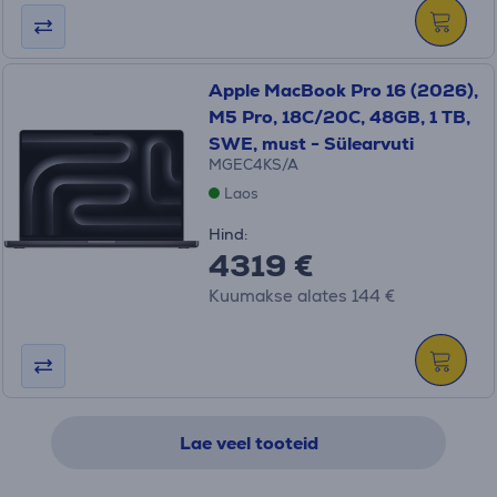
Apple MacBook Pro 16 (2026),
M5 Pro, 18C/20C, 48GB, 1 TB,
SWE, must - Sülearvuti
MGEC4KS/A
Laos
Hind:
4319 €
Kuumakse alates 144 €
Lae veel tooteid