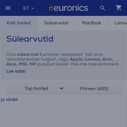
ET
Kõik tooted
Sülearvutid
MacBook
Leno
Sülearvutid
Osta
sülearvuti
Euronicsi veebipoest. Vali oma
lemmikbrändide hulgast, nagu
Apple, Lenovo, Acer,
Asus, MSI, HP
ja paljud teised. Pakume taskukohaseid
ja võimsaid sülearvuteid igapäevaseks kasutamiseks,
Loe edasi
õppimiseks, tööks ja meelelahutuseks. Lisaks leiad
meie valikust ka stiilseid ja vastupidavaid
sülearvutikotte ja -ümbriseid, laadijaid ning
dokkimisjaamu, mis muudavad töö veel mugavamaks ja
Top tooted
Filtreeri (425)
tõhusamaks – võimaldades ühendada korraga mitu
seadet. Tutvu meie laia valikuga ja leia endale vajalik
juba täna!