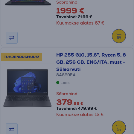
Sõbrahind:
1999 €
Tavahind: 2199 €
Kuumakse alates 67 €
HP 255 G10, 15,6", Ryzen 5, 8
TÜHJENDUSMÜÜK!
GB, 256 GB, ENG/ITA, must -
Sülearvuti
8A669EA
Laos
Sõbrahind:
379
.99 €
Tavahind: 479.99 €
Kuumakse alates 13 €