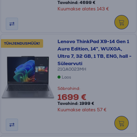
Tavahind: 4699 €
Kuumakse alates 143 €
Lenovo ThinkPad X9-14 Gen 1
TÜHJENDUSMÜÜK!
Aura Edition, 14", WUXGA,
Ultra 7, 32 GB, 1 TB, ENG, hall -
Sülearvuti
21QA0023MH
Laos
Sõbrahind:
1699 €
Tavahind: 1999 €
Kuumakse alates 57 €