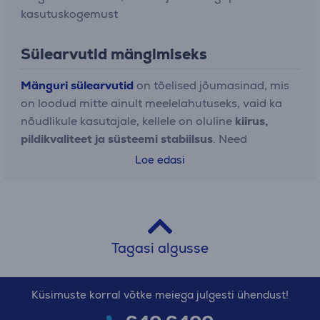
kasutuskogemust
Sülearvutid mängimiseks
Mänguri sülearvutid
on tõelised jõumasinad, mis
on loodud mitte ainult meelelahutuseks, vaid ka
nõudlikule kasutajale, kellele on oluline
kiirus,
pildikvaliteet ja süsteemi stabiilsus
. Need
seadmed on tavaliselt varustatud
Loe edasi
kõrgetasemeliste protsessorite
,
pühendatud
NVIDIA GeForce RTX või AMD Radeon
graafikakaartide
, vähemalt 16 GB muutmälu,
väga kiirete SSD-ketaste ja efektiivsete
jahutussüsteemidega, mis aitavad hoida
Tagasi algusse
optimaalset temperatuuri isegi intensiivse
mängimise ajal.
Küsimuste korral võtke meiega julgesti ühendust!
Kaasaegsed mängurite sülearvutid pakuvad sageli