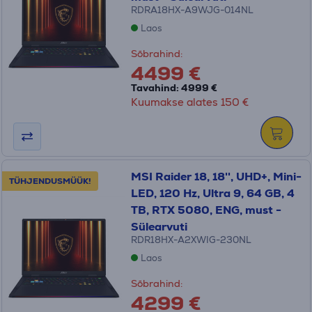
RDRA18HX-A9WJG-014NL
Laos
Sõbrahind:
4499 €
Tavahind: 4999 €
Kuumakse alates 150 €
MSI Raider 18, 18'', UHD+, Mini-
TÜHJENDUSMÜÜK!
LED, 120 Hz, Ultra 9, 64 GB, 4
TB, RTX 5080, ENG, must -
Sülearvuti
RDR18HX-A2XWIG-230NL
Laos
Sõbrahind:
4299 €