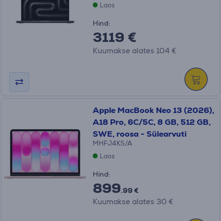
Laos
Hind:
3119 €
Kuumakse alates 104 €
Apple MacBook Neo 13 (2026),
A18 Pro, 6C/5C, 8 GB, 512 GB,
SWE, roosa - Sülearvuti
MHFJ4KS/A
Laos
Hind:
899
.99 €
Kuumakse alates 30 €