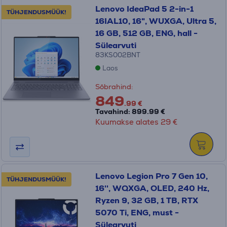
Lenovo IdeaPad 5 2-in-1
TÜHJENDUSMÜÜK!
16IAL10, 16", WUXGA, Ultra 5,
16 GB, 512 GB, ENG, hall -
Sülearvuti
83KS002BNT
Laos
Sõbrahind:
849
.99 €
Tavahind: 899.99 €
Kuumakse alates 29 €
Lenovo Legion Pro 7 Gen 10,
TÜHJENDUSMÜÜK!
16'', WQXGA, OLED, 240 Hz,
Ryzen 9, 32 GB, 1 TB, RTX
5070 Ti, ENG, must -
Sülearvuti