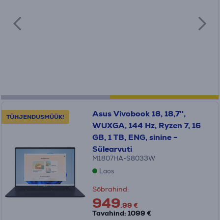
Asus Vivobook 18, 18,7'',
TÜHJENDUSMÜÜK!
WUXGA, 144 Hz, Ryzen 7, 16
GB, 1 TB, ENG, sinine -
Sülearvuti
M1807HA-S8033W
Laos
Sõbrahind:
949
.99 €
Tavahind: 1099 €