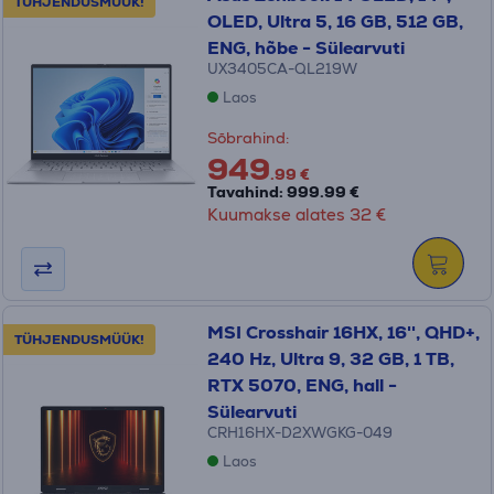
TÜHJENDUSMÜÜK!
OLED, Ultra 5, 16 GB, 512 GB,
ENG, hõbe - Sülearvuti
UX3405CA-QL219W
Laos
Sõbrahind:
949
.99 €
Tavahind: 999.99 €
Kuumakse alates 32 €
MSI Crosshair 16HX, 16'', QHD+,
TÜHJENDUSMÜÜK!
240 Hz, Ultra 9, 32 GB, 1 TB,
RTX 5070, ENG, hall -
Sülearvuti
CRH16HX-D2XWGKG-049
Laos