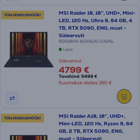
MSI Raider 18, 18'', UHD+, Mini-
TÜHJENDUSMÜÜK!
LED, 120 Hz, Ultra 9, 64 GB, 4
TB, RTX 5090, ENG, must -
Sülearvuti
RDR18HX-A2XWJG-232NL
Laos
Sõbrahind:
4799 €
Tavahind: 5499 €
Kuumakse alates 160 €
MSI Raider A18, 18'', UHD+,
TÜHJENDUSMÜÜK!
Mini-LED, 120 Hz, Ryzen 9, 64
GB, 2 TB, RTX 5090, ENG,
must - Sülearvuti