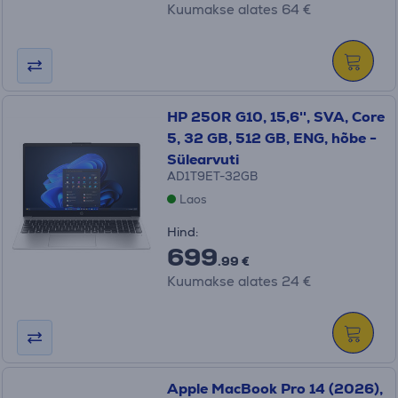
Kuumakse alates 64 €
HP 250R G10, 15,6'', SVA, Core
5, 32 GB, 512 GB, ENG, hõbe -
Sülearvuti
AD1T9ET-32GB
Laos
Hind:
699
.99 €
Kuumakse alates 24 €
Apple MacBook Pro 14 (2026),