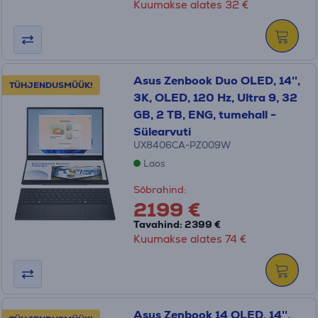
Kuumakse alates 32 €
Asus Zenbook Duo OLED, 14'',
TÜHJENDUSMÜÜK!
3K, OLED, 120 Hz, Ultra 9, 32
GB, 2 TB, ENG, tumehall -
Sülearvuti
UX8406CA-PZ009W
Laos
Sõbrahind:
2199 €
Tavahind: 2399 €
Kuumakse alates 74 €
Asus Zenbook 14 OLED, 14'',