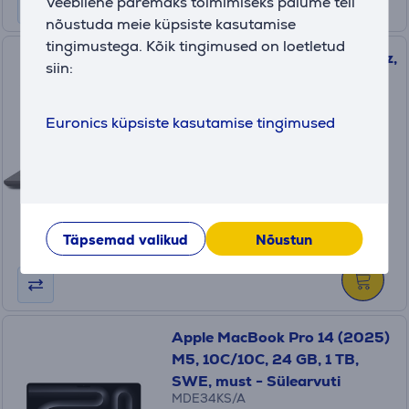
Veebilehe paremaks toimimiseks palume teil
nõustuda meie küpsiste kasutamise
tingimustega. Kõik tingimused on loetletud
MSI Thin 15, 15,6'', FHD, 144 Hz,
siin:
i5, 16 GB, 512 GB, RTX 4050,
tumehall - Sülearvuti
THIN15-B13VE-2053NL
Euronics küpsiste kasutamise tingimused
Laos
Hind:
999
.99 €
Kuumakse alates 34 €
Täpsemad valikud
Nõustun
Apple MacBook Pro 14 (2025)
M5, 10C/10C, 24 GB, 1 TB,
SWE, must - Sülearvuti
MDE34KS/A