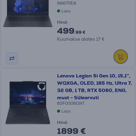
8A670EA
Laos
Hind:
499
.99 €
Kuumakse alates 17 €
Lenovo Legion 5i Gen 10, 15,1'',
WQXGA, OLED, 165 Hz, Ultra 7,
32 GB, 1 TB, RTX 5060, ENG,
must - Sülearvuti
83F0006QNT
Laos
Hind:
1899 €