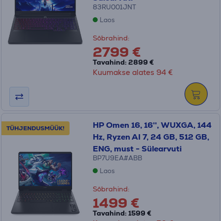
83RU001JNT
Laos
Sõbrahind:
2799 €
Tavahind: 2899 €
Kuumakse alates 94 €
HP Omen 16, 16'', WUXGA, 144
TÜHJENDUSMÜÜK!
Hz, Ryzen AI 7, 24 GB, 512 GB,
ENG, must - Sülearvuti
BP7U9EA#ABB
Laos
Sõbrahind:
1499 €
Tavahind: 1599 €