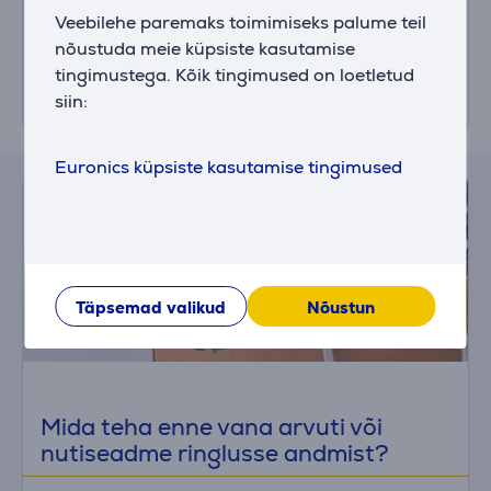
suunatakse edasisse käitlusse ja taaskasutusse
Veebilehe paremaks toimimiseks palume teil
vastavalt kehtivatele seadustele.
nõustuda meie küpsiste kasutamise
Veendu, et oled seadmest enne selle ära
tingimustega. Kõik tingimused on loetletud
viskamist teisaldanud isiklikud andmed.
siin:
Euronics küpsiste kasutamise tingimused
Täpsemad valikud
Nõustun
Mida teha enne vana arvuti või
nutiseadme ringlusse andmist?