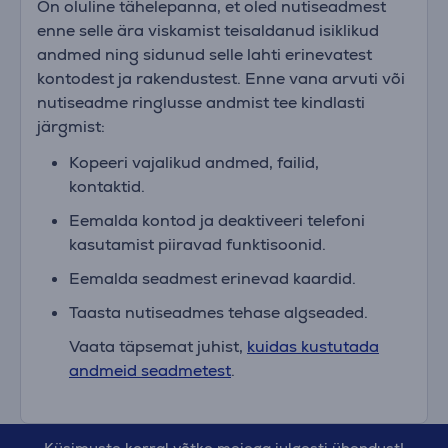
On oluline tähelepanna, et oled nutiseadmest
enne selle ära viskamist teisaldanud isiklikud
andmed ning sidunud selle lahti erinevatest
kontodest ja rakendustest. Enne vana arvuti või
nutiseadme ringlusse andmist tee kindlasti
järgmist:
Kopeeri vajalikud andmed, failid,
kontaktid.
Eemalda kontod ja deaktiveeri telefoni
kasutamist piiravad funktisoonid.
Eemalda seadmest erinevad kaardid.
Taasta nutiseadmes tehase algseaded.
Vaata täpsemat juhist,
kuidas kustutada
andmeid seadmetest
.