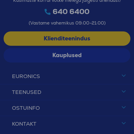
Küsimuste korral võtke meiega julgesti ühendust!
640 6400
(Vastame vahemikus 09:00-21:00)
Klienditeenindus
Kauplused
EURONICS
TEENUSED
OSTUINFO
KONTAKT