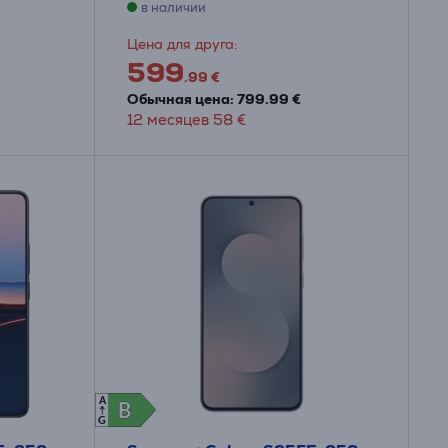
в наличии
Цена для друга:
599
.99 €
Обычная цена: 799.99 €
12 месяцев 58 €
A
B
B
G