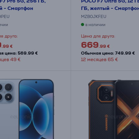
7 Pro 5G, 256 ГБ,
POCO F7 Ultra 5G, 12 Г
й - Смартфон
ГБ, желтый - Смартфо
9PEU
MZB0JKFEU
ичии
в наличии
я друга:
Цена для друга:
9
669
.99 €
.99 €
я цена: 569.99 €
Обычная цена: 749.99 €
яцев 49 €
12 месяцев 65 €