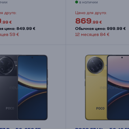
ичии
в наличии
я друга:
Цена для друга:
9
869
.99 €
.99 €
я цена: 849.99 €
Обычная цена: 999.99 €
яцев 59 €
12 месяцев 84 €