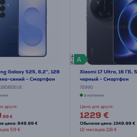
A
A
A
G
g Galaxy S25, 6,2'', 128
Xiaomi 17 Ultra, 16 ГБ, 
емно-синий - Смартфон
черный - Смартфон
31BDBDEUE
72990
ичии
в наличии
я друга:
Цена для друга:
9
1229 €
.99 €
я цена: 849.99 €
Обычная цена: 1349.99 €
яцев 59 €
12 месяцев 118 €