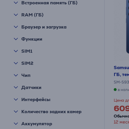
Встроенная память (ГБ)
RAM (ГБ)
Браузер и загрузка
Функции
SIM1
SIM2
Samsun
ГБ, т
Чип
SM-S9
Датчики
в нал
Интерфейсы
Цена дл
60
Количество задних камер
Обычна
12 мес
Аккумулятор