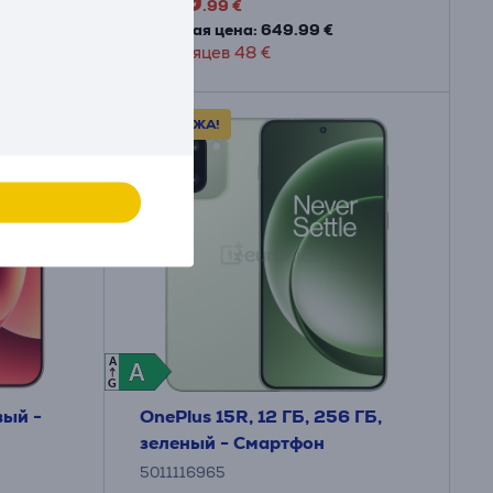
499
.99 €
Обычная цена: 649.99 €
12 месяцев 48 €
РАСПРОДАЖА!
A
A
A
G
вый -
OnePlus 15R, 12 ГБ, 256 ГБ,
зеленый - Смартфон
5011116965