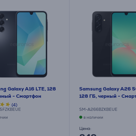
g Galaxy A16 LTE, 128
Samsung Galaxy A26 5G
ерный - Смартфон
128 ГБ, черный - Смар
(4)
5FZKBEUE
SM-A266BZKBEUE
ичии
в наличии
Цена: