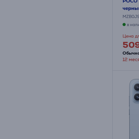
POCO F
черны
MZB0J
в нал
Цена дл
50
Обычна
12 мес