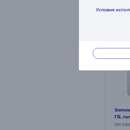
23
Условия испол
12 мес
Samsun
ГБ, го
SM-S9