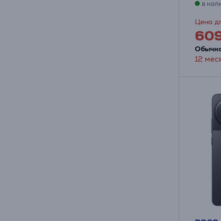
в нал
Цена дл
60
Обычна
12 мес