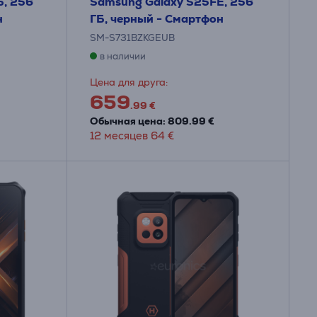
Б, 256
Samsung Galaxy S25FE, 256
н
ГБ, черный - Смартфон
SM-S731BZKGEUB
в наличии
Цена для друга:
659
.99 €
Обычная цена: 809.99 €
12 месяцев 64 €