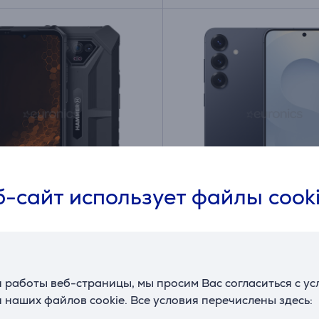
-сайт использует файлы cook
 Iron V, 6 ГБ, 64 ГБ,
Samsung Galaxy S25, 6,
й - Смартфон
ГБ, черный - Смартфо
912
SM-S931BZKDEUE
ичии
в наличии
 работы веб-страницы, мы просим Вас согласиться с у
 наших файлов cookie. Все условия перечислены здесь:
Цена для друга: