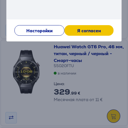
379
.99 €
Месячная плата от 13 €
Насторойки
Я согласен
Huawei Watch GT6 Pro, 46 мм,
титан, черный / черный -
Смарт-часы
55020FTU
в наличии
Цена:
329
.99 €
Месячная плата от 11 €