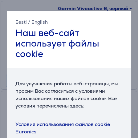
Garmin Vivoactive 6, черный -
Смарт-часы
Eesti
/
English
010-02985-00
Наш веб-сайт
в наличии
использует файлы
Цена:
279
cookie
.99 €
Месячная плата от 10 €
Для улучшения работы веб-страницы, мы
просим Вас согласиться с условиями
Garmin Venu 3S, серый -
использования наших файлов cookie. Все
Спортивные часы
условия перечислены здесь:
010-02785-01
в наличии
Условия использования файлов cookie
Euronics
Цена: