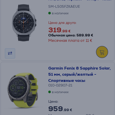
SM-L505FZKAEUE
в наличии
Цена для друга:
319
.99 €
Обычная цена: 589.99 €
Месячная плата от 11 €
Garmin Fenix 8 Sapphire Solar,
51 мм, серый/желтый -
Спортивные часы
010-02907-21
в наличии
Цена:
959
.99 €