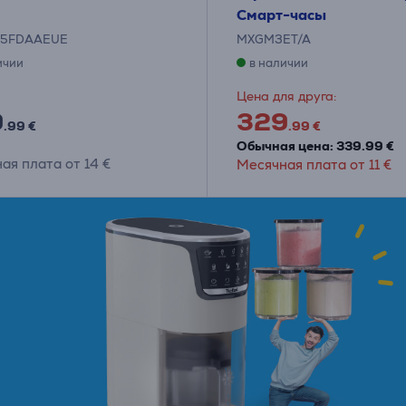
Смарт-часы
25FDAAEUE
MXGM3ET/A
ичии
в наличии
Цена для друга:
9
329
.99 €
.99 €
Обычная цена: 339.99 €
ая плата от 14 €
Месячная плата от 11 €