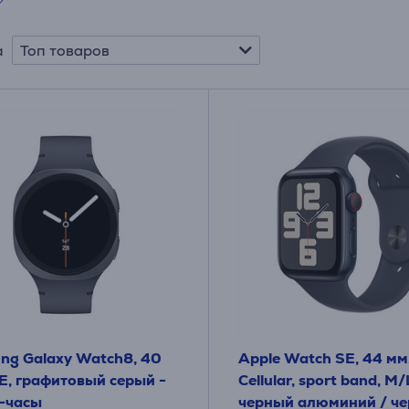
Топ товаров
а
ng Galaxy Watch8, 40
Apple Watch SE, 44 мм
E, графитовый серый -
Cellular, sport band, M/
-часы
черный алюминий / че