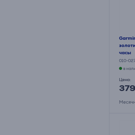
Garmi
золот
часы
010-02
в нал
Цена:
37
Месячн