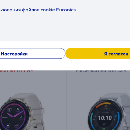
g Watch8 Classic, 46
Garmin Venu 3, черный
ьзования файлов cookie Euronics
, белый - Смарт-часы
Спортивные часы
(6)
00NZWAEUE
010-02784-01
ичии
в наличии
я друга:
Цена:
Насторойки
Я согласен
9
379
.99 €
.99 €
я цена: 539.99 €
Месячная плата от 13 €
ая плата от 9 €