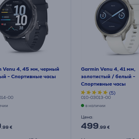
 Venu 4, 45 мм, черный
Garmin Venu 4, 41 мм,
ный - Спортивные часы
золотистый / белый -
Спортивные часы
(5)
014-00
010-03013-00
ичии
в наличии
Цена:
9
499
.99 €
.99 €