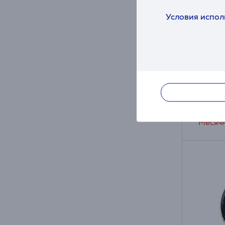
Samsun
Условия испол
мм, BT
SM-L5
в нал
Цена дл
25
Обычна
Месячн