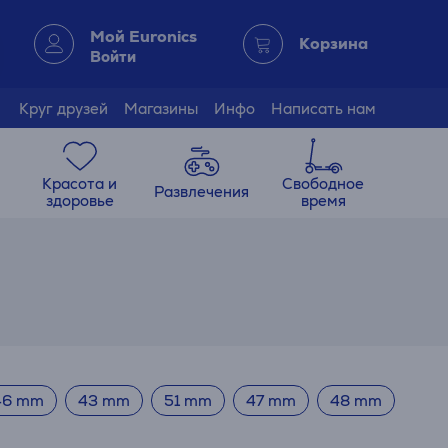
Мой Euronics
Корзина
Войти
Круг друзей
Магазины
Инфо
Написать нам
Красота и
Свободное
Развлечения
здоровье
время
46 mm
43 mm
51 mm
47 mm
48 mm