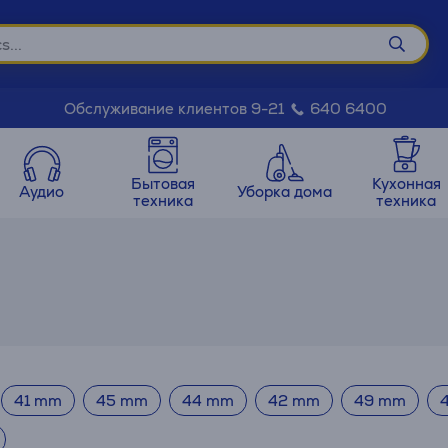
Обслуживание клиентов 9-21
640 6400
Бытовая
Кухонная
Аудио
Уборка дома
техника
техника
41 mm
45 mm
44 mm
42 mm
49 mm