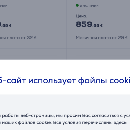
ичии
в наличии
Цена:
9
859
.99 €
.99 €
ая плата от 32 €
Месячная плата от 29 €
-сайт использует файлы cook
 работы веб-страницы, мы просим Вас согласиться с у
 наших файлов cookie. Все условия перечислены здесь: