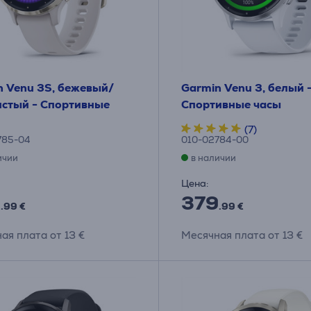
n Venu 3S, бежевый/
Garmin Venu 3, белый 
истый - Спортивные
Спортивные часы
(7)
785-04
010-02784-00
ичии
в наличии
Цена:
9
379
.99 €
.99 €
ая плата от 13 €
Месячная плата от 13 €