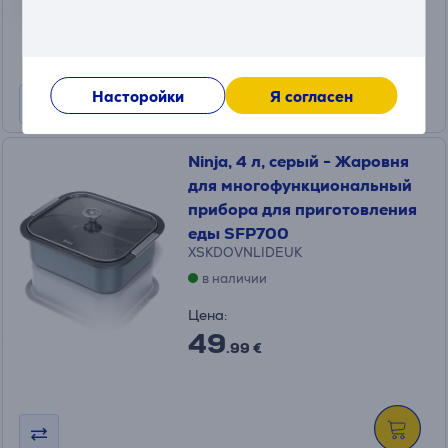
245
.99 €
Месячная плата от 9 €
Насторойки
Я согласен
Ninja, 4 л, серый - Жаровня
для многофункциональный
прибора для приготовления
еды SFP700
XSKDOVNLIDEUK
в наличии
Цена:
49
.99 €