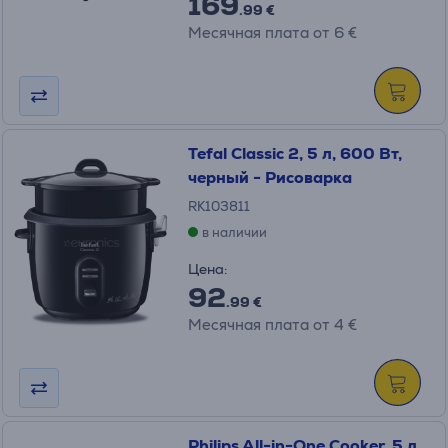
169
.99 €
Месячная плата от 6 €
Tefal Classic 2, 5 л, 600 Вт,
черный - Рисоварка
RK103811
в наличии
Цена:
92
.99 €
Месячная плата от 4 €
Philips All-in-One Cooker, 5 л,