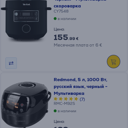
скороварка
CY7548
в наличии
Цена:
155
.99 €
Месячная плата от 6 €
Redmond, 5 л, 1000 Вт,
русский язык, черный -
Мультиварка
(7)
RMC-M92S
в наличии
Цена: