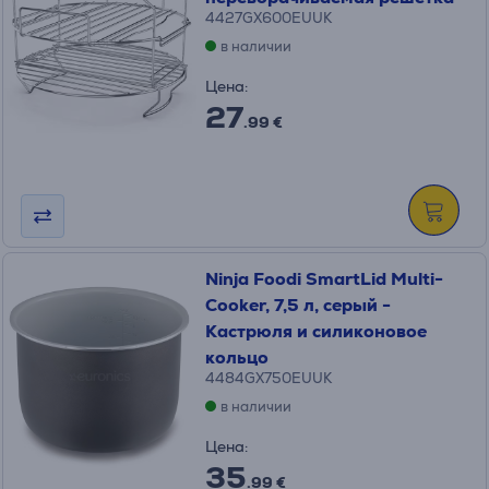
4427GX600EUUK
в наличии
Цена:
27
.99 €
Ninja Foodi SmartLid Multi-
Cooker, 7,5 л, серый -
Кастрюля и силиконовое
кольцо
4484GX750EUUK
в наличии
Цена:
35
.99 €