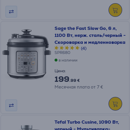
Sage the Fast Slow Go, 6 л,
1100 Вт, нерж. сталь/черный -
Скороваркa и медленноваркa
(4)
SPR680
в наличии
Цена:
199
.99 €
Месячная плата от 7 €
Tefal Turbo Cusine, 1090 Вт,
черный - Мультиварка-