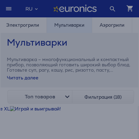
RU
Электрогрили
Мультиварки
Аэрогрили
Мультиварки
Мультиварка – многофункциональный и компактный
прибор, позволяющий готовить широкий выбор блюд.
Готовьте суп, рагу, кашу, рис, ризотто, пасту,
поднимайте хлеб, делайте йогурт. Sage, Philips и
Читать далее
Tefal также предлагают скороварки и медленноварки
в одном приборе.
Топ товаров
Фильтрация (18)