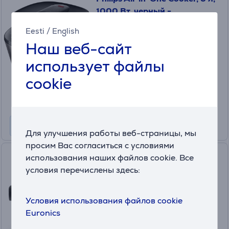
1000 Вт, черный -
Универсальная скороварка
Eesti
/
English
HD2151/40
Наш веб-сайт
в наличии
использует файлы
Цена:
179
cookie
.99 €
Месячная плата от 6 €
Для улучшения работы веб-страницы, мы
просим Вас согласиться с условиями
Tefal Actifry, 4.5 л, 1334 Вт,
использования наших файлов cookie. Все
черный - Мультиварка и
условия перечислены здесь:
аэрогриль
MY741CF0
Условия использования файлов cookie
в наличии
Euronics
Цена: