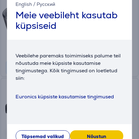
English
/
Русский
küpsetusseade
HD2151/40
Meie veebileht kasutab
Laos
küpsiseid
Hind:
179
.99 €
Kuumakse alates 6 €
Veebilehe paremaks toimimiseks palume teil
nõustuda meie küpsiste kasutamise
tingimustega. Kõik tingimused on loetletud
siin:
Tefal Actifry, 4.5 L, 1334 W,
must - Multikeetja ja
Euronics küpsiste kasutamise tingimused
kuumaõhufritüür
MY741CF0
Laos
Hind:
245
.99 €
Täpsemad valikud
Nõustun