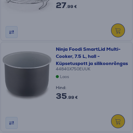
27
.99 €
Ninja Foodi SmartLid Multi-
Cooker, 7.5 L, hall -
Küpsetuspott ja silikoonrõngas
4484GX750EUUK
Laos
Hind:
35
.99 €