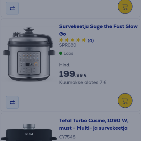
Survekeetja Sage the Fast Slow
Go
(4)
SPR680
Laos
Hind:
199
.99 €
Kuumakse alates 7 €
Tefal Turbo Cusine, 1090 W,
must - Multi- ja survekeetja
CY7548