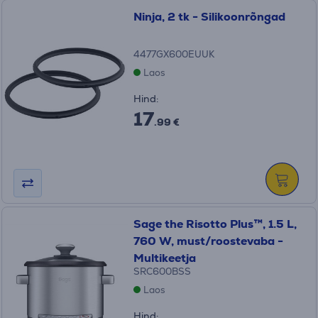
Ninja, 2 tk - Silikoonrõngad
4477GX600EUUK
Laos
Hind:
17
.99 €
Sage the Risotto Plus™, 1.5 L,
760 W, must/roostevaba -
Multikeetja
SRC600BSS
Laos
Hind: