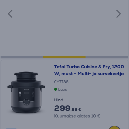
Tefal Turbo Cuisine & Fry, 1200
W, must - Multi- ja survekeetja
CY7788
Laos
Hind:
299
.99 €
Kuumakse alates 10 €