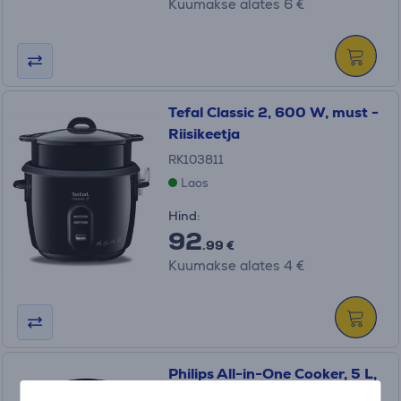
Kuumakse alates 6 €
Tefal Classic 2, 600 W, must -
Riisikeetja
RK103811
Laos
Hind:
92
.99 €
Kuumakse alates 4 €
Philips All-in-One Cooker, 5 L,
1000 W, must - Kõik-ühes