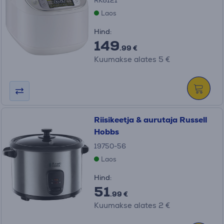
RK8121
Laos
Hind:
149
.99 €
Kuumakse alates 5 €
Riisikeetja & aurutaja Russell
Hobbs
19750-56
Laos
Hind:
51
.99 €
Kuumakse alates 2 €