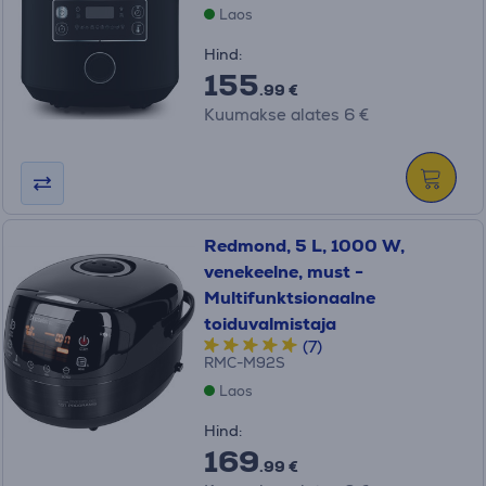
Laos
Hind:
155
.99 €
Kuumakse alates 6 €
Redmond, 5 L, 1000 W,
venekeelne, must -
Multifunktsionaalne
toiduvalmistaja
(7)
RMC-M92S
Laos
Hind:
169
.99 €