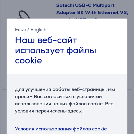
Satechi USB-C Multiport
Adapter 8K With Ethernet V3,
серый - USB-хаб
ST-P8KEM
Eesti
/
English
в наличии
Наш веб-сайт
Цена:
использует файлы
59
.99 €
cookie
Месячная плата от 2 €
Для улучшения работы веб-страницы, мы
просим Вас согласиться с условиями
Toshiba Canvio Flex, 2 ТБ,
использования наших файлов cookie. Все
серебристый - Внешний
условия перечислены здесь:
жесткий диск
HDTX220ESCAA
в наличии
Условия использования файлов cookie