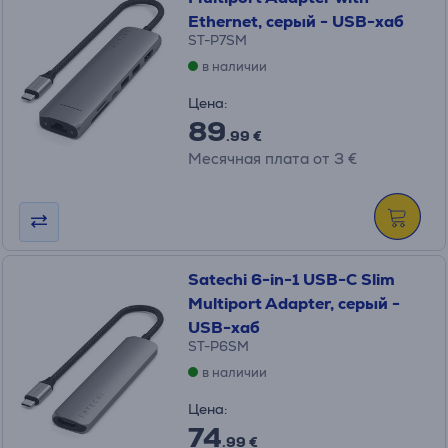
Ethernet, серый - USB-хаб
ST-P7SM
в наличии
Цена:
89
.99 €
Месячная плата от 3 €
Satechi 6-in-1 USB-C Slim
Multiport Adapter, серый -
USB-хаб
ST-P6SM
в наличии
Цена:
74
.99 €