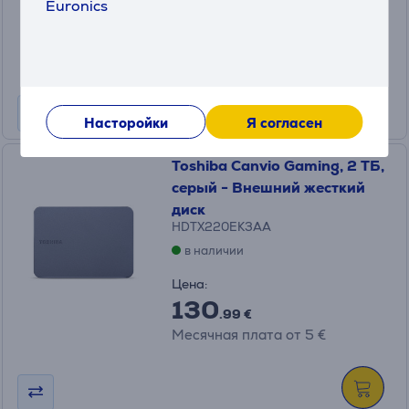
Euronics
Цена:
133
.99 €
Месячная плата от 5 €
Насторойки
Я согласен
Toshiba Canvio Gaming, 2 ТБ,
серый - Внешний жесткий
диск
HDTX220EK3AA
в наличии
Цена:
130
.99 €
Месячная плата от 5 €