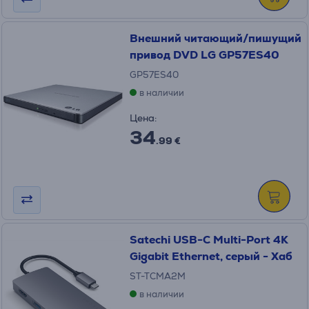
Внешний читающий/пишущий
привод DVD LG GP57ES40
GP57ES40
в наличии
Цена:
34
.99 €
Satechi USB-C Multi-Port 4K
Gigabit Ethernet, серый - Хаб
ST-TCMA2M
в наличии