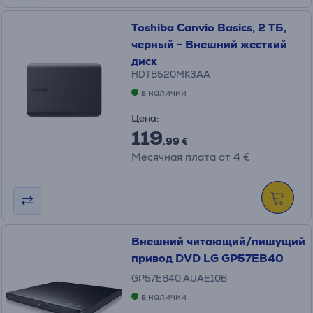
Toshiba Canvio Basics, 2 ТБ,
черный - Внешний жесткий
диск
HDTB520MK3AA
в наличии
Цена:
119
.99 €
Месячная плата от 4 €
Внешний читающий/пишущий
привод DVD LG GP57EB40
GP57EB40.AUAE10B
в наличии