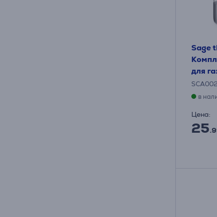
Sage th
Компл
для г
SCA00
в нал
Цена:
25
.9