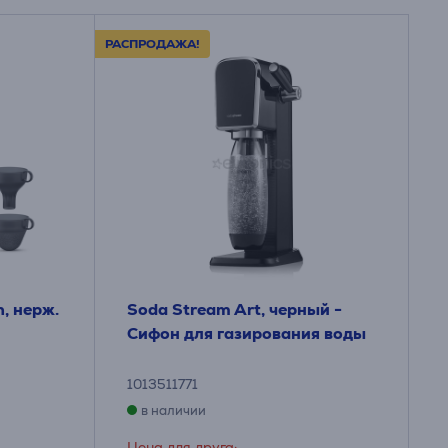
РАСПРОДАЖА!
n, нерж.
Soda Stream Art, черный -
Сифон для газирования воды
1013511771
в наличии
Цена для друга: