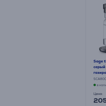
Sage t
серый
газир
SCA80
в нал
Цена:
20