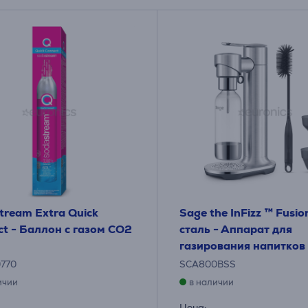
tream Extra Quick
Sage the InFizz ™ Fusio
t - Баллон с газом CO2
сталь - Аппарат для
газирования напитков
0770
SCA800BSS
ичии
в наличии
Цена: