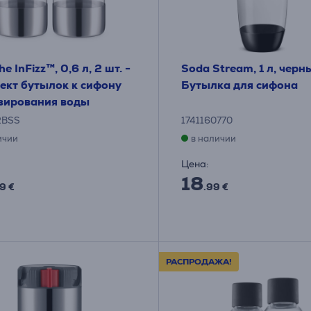
e InFizz™, 0,6 л, 2 шт. -
Soda Stream, 1 л, черн
ект бутылок к сифону
Бутылка для сифона
азирования воды
2BSS
1741160770
ичии
в наличии
Цена:
18
9 €
.99 €
РАСПРОДАЖА!