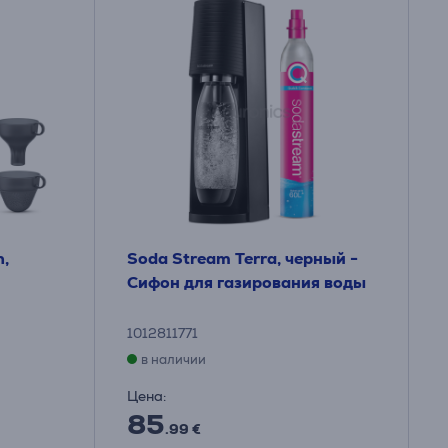
n,
Soda Stream Terra, черный -
Сифон для газирования воды
1012811771
в наличии
Цена:
85
.99 €