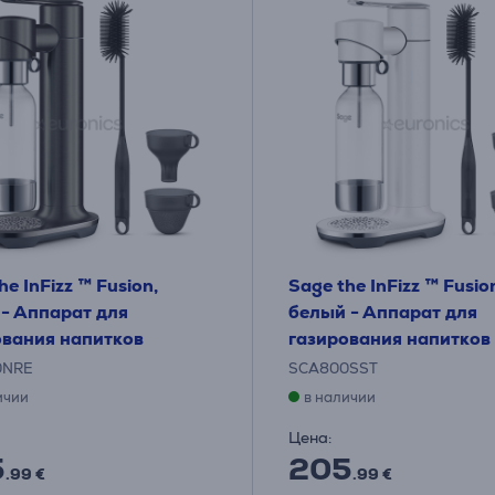
he InFizz ™ Fusion,
Sage the InFizz ™ Fusio
 - Аппарат для
белый - Аппарат для
ования напитков
газирования напитков
0NRE
SCA800SST
ичии
в наличии
Цена:
5
205
.99 €
.99 €