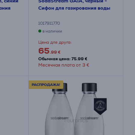
n, синий
SodaStream GAIA, черный -
ания
Сифон для газирования воды
1017911770
в наличии
Цена для друга:
65
.99 €
Обычная цена: 75.99 €
Месячная плата от 3 €
РАСПРОДАЖА!