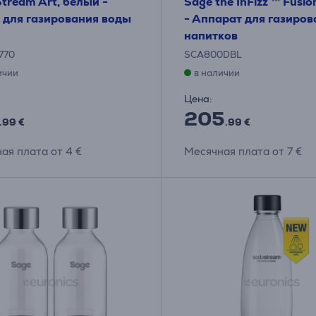
tream Art, белый -
Sage the InFizz ™ Fusio
 для газирования воды
- Аппарат для газиров
напитков
770
SCA800DBL
ичии
в наличии
Цена:
205
.99 €
.99 €
ая плата от 4 €
Месячная плата от 7 €