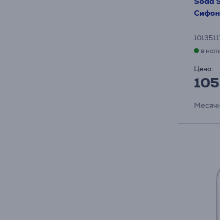
Soda S
Сифон
1013511
в нал
Цена:
105
Месячн