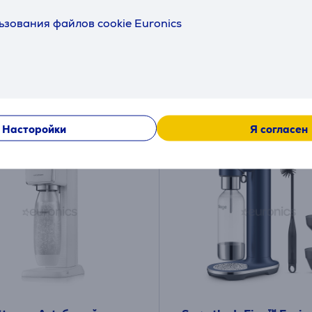
ичии
в наличии
ьзования файлов cookie Euronics
Цена:
5
205
.99 €
.99 €
ая плата от 7 €
Месячная плата от 7 €
Насторойки
Я согласен