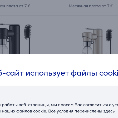
ая плата от 7 €
Месячная плата от 7 €
-сайт использует файлы cook
he InFizz ™ Fusion,
Sage the InFizz ™ Fusio
й - Аппарат для
бежевый - Аппарат дл
 работы веб-страницы, мы просим Вас согласиться с у
ования напитков
газирования напитков
 наших файлов cookie. Все условия перечислены здесь:
0BTR
SCA800ALM