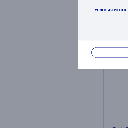
в нал
Условия испол
Цена:
20
Месячн