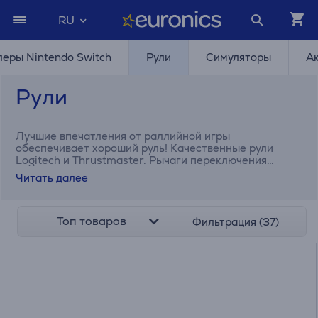
RU
еры Nintendo Switch
Рули
Симуляторы
А
Рули
Лучшие впечатления от раллийной игры
обеспечивает хороший руль! Качественные рули
Logitech и Thrustmaster. Рычаги переключения
передач, педали и дополнительные аксессуары.
Читать далее
Топ товаров
Фильтрация (37)