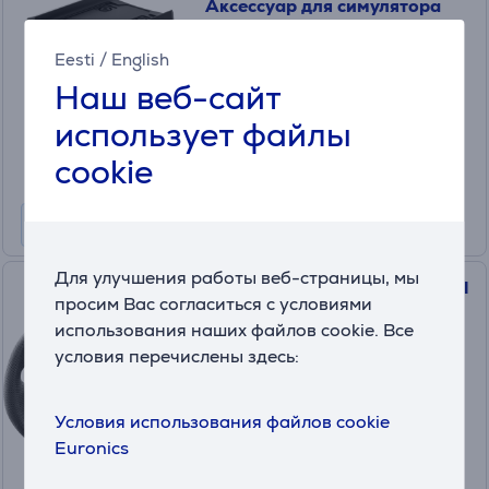
Аксессуар для симулятора
3362934003623
в наличии
Eesti
/
English
Наш веб-сайт
Цена:
49
использует файлы
.99 €
cookie
Для улучшения работы веб-страницы, мы
Thrustmaster HyperCar Wheel
просим Вас согласиться с условиями
Add-On, черный - Руль
использования наших файлов cookie. Все
3362934003814
условия перечислены здесь:
в наличии
Цена:
Условия использования файлов cookie
399
Euronics
.99 €
Месячная плата от 14 €