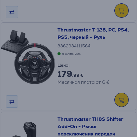
Thrustmaster T-128, PC, PS4,
PS5, черный - Руль
3362934111564
в наличии
Цена:
179
.99 €
Месячная плата от 6 €
Thrustmaster TH8S Shifter
Add-On - Рычаг
переключения передач