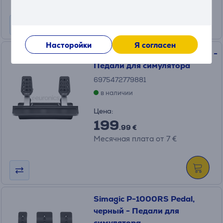
Насторойки
Я согласен
Simagic P500 Pedals, черный -
Педали для симулятора
6975472779881
в наличии
Цена:
199
.99 €
Месячная плата от 7 €
Simagic P-1000RS Pedal,
черный - Педали для
симулятора