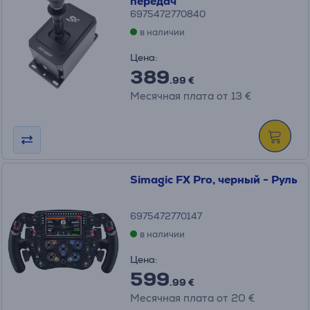
передач
6975472770840
в наличии
Цена:
389
.99 €
Месячная плата от 13 €
Simagic FX Pro, черный - Руль
6975472770147
в наличии
Цена:
599
.99 €
Месячная плата от 20 €