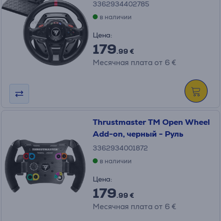
3362934402785
в наличии
Цена:
179
.99 €
Месячная плата от 6 €
Thrustmaster TM Open Wheel
Add-on, черный - Руль
3362934001872
в наличии
Цена:
179
.99 €
Месячная плата от 6 €