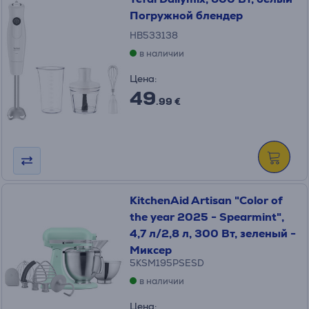
Погружной блендер
HB533138
в наличии
Цена:
49
.99 €
KitchenAid Artisan "Color of
the year 2025 - Spearmint",
4,7 л/2,8 л, 300 Вт, зеленый -
Миксер
5KSM195PSESD
в наличии
Цена: