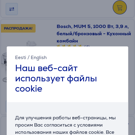
Bosch, MUM 5, 1000 Вт, 3,9 л,
РАСПРОДАЖА!
белый/бронзовый - Кухонный
комбайн
(4)
MUM5XW40
Eesti
/
English
в наличии
Наш веб-сайт
Цена для друга:
использует файлы
449
.99 €
cookie
Обычная цена: 579.99 €
Месячная плата от 15 €
Для улучшения работы веб-страницы, мы
Severin, 400 Вт, нерж. сталь -
просим Вас согласиться с условиями
Мультифункциональный
использования наших файлов cookie. Все