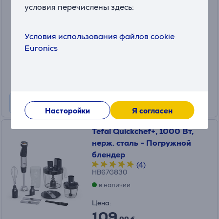
измельчитель
условия перечислены здесь:
KM3865
в наличии
Условия использования файлов cookie
Цена:
Euronics
61
.99 €
Месячная плата от 3 €
Насторойки
Я согласен
Tefal Quickchef+, 1000 Вт,
нерж. сталь - Погружной
блендер
(4)
HB67G830
в наличии
Цена:
109