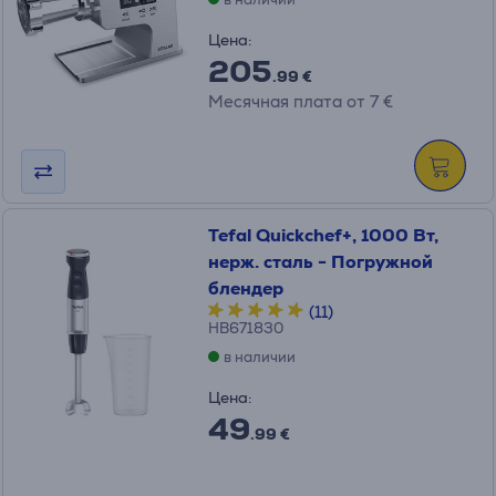
Цена:
205
.99 €
Месячная плата от 7 €
Tefal Quickchef+, 1000 Вт,
нерж. сталь - Погружной
блендер
(11)
HB671830
в наличии
Цена:
49
.99 €