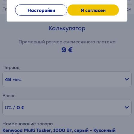
Глубина
33,6 см
Насторойки
Я согласен
Калькулятор
Примерный размер ежемесячного платежа
9 €
Период
48
мес.
Взнос
0% /
0 €
Наименование товара
Kenwood Multi Tasker, 1000 Вт, серый - Кухонный