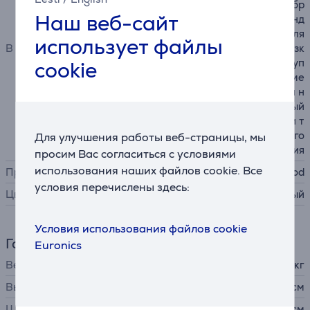
стали с ручкой, защита от бр
Наш веб-сайт
ызг с мерной ложкой, бленд
ер 1,5 л, соковыжималка для
использует файлы
В комплекте
цитрусовых, диск для нарезк
и толстыми ломтиками/круп
cookie
ного натирания, диск для ме
лкого натирания, диск для н
арезки кубиками, кухонный
комбайн, диск для нарезки т
онкими ломтиками/мелкого
Для улучшения работы веб-страницы, мы
натирания
просим Вас согласиться с условиями
использования наших файлов cookie. Все
Производитель
Kenwood
условия перечислены здесь:
Цвет
нержавеющая сталь, серый
Условия использования файлов cookie
Габариты
Euronics
Вес
7,39 кг
Высота
29,4 см
Ширина
26,2 см