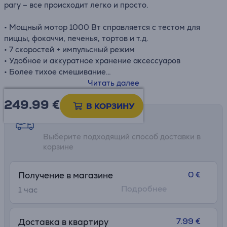
рагу – все происходит легко и просто.
• Мощный мотор 1000 Вт справляется с тестом для
пиццы, фокаччи, печенья, тортов и т.д.
• 7 скоростей + импульсный режим
• Удобное и аккуратное хранение аксессуаров
• Более тихое смешивание
• Простое использование
Читать далее
249.99
€
В КОРЗИНУ
Возможности доставки
Выберите подходящий способ доставки в
корзине
0 €
Получение в магазине
Подробнее
1 час
7.99 €
Доставка в квартиру