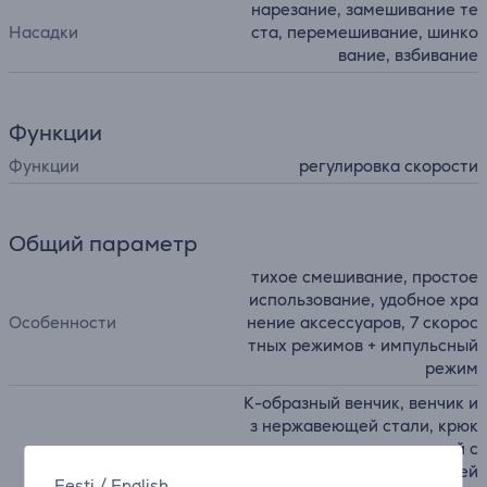
нарезание, замешивание те
Насадки
ста, перемешивание, шинко
вание, взбивание
Функции
Функции
регулировка скорости
Общий параметр
тихое смешивание, простое
использование, удобное хра
Особенности
нение аксессуаров, 7 скорос
тных режимов + импульсный
режим
K-образный венчик, венчик и
з нержавеющей стали, крюк
для теста из нержавеющей с
тали, чаша из нержавеющей
Eesti
/
English