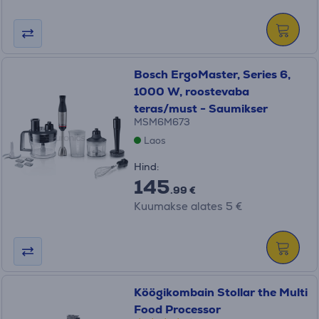
Bosch ErgoMaster, Series 6,
1000 W, roostevaba
teras/must - Saumikser
MSM6M673
Laos
Hind:
145
.99 €
Kuumakse alates 5 €
Köögikombain Stollar the Multi
Food Processor