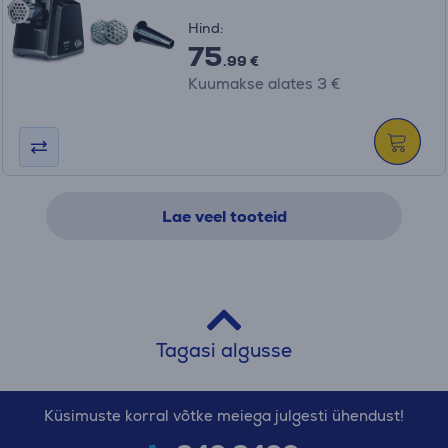
Hind:
75
.99 €
Kuumakse alates 3 €
Lae veel tooteid
Tagasi algusse
Küsimuste korral võtke meiega julgesti ühendust!