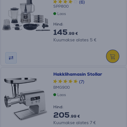
(6)
SPP800
Laos
Hind:
145
.99 €
Kuumakse alates 5 €
Hakklihamasin Stollar
(7)
BMG900
Laos
Hind:
205
.99 €
Kuumakse alates 7 €