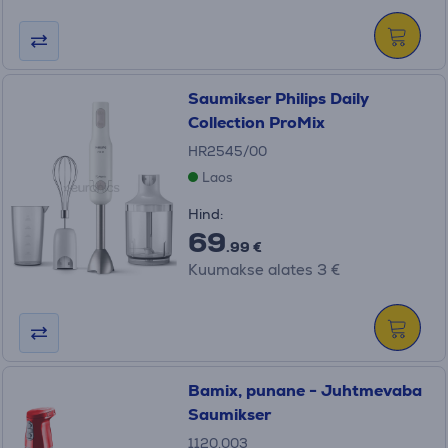
Saumikser Philips Daily
Collection ProMix
HR2545/00
Laos
Hind:
69
.99 €
Kuumakse alates 3 €
Bamix, punane - Juhtmevaba
Saumikser
1120.003