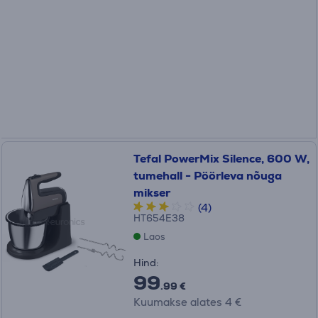
Tefal PowerMix Silence, 600 W,
tumehall - Pöörleva nõuga
mikser
(4)
HT654E38
Laos
Hind:
99
.99 €
Kuumakse alates 4 €