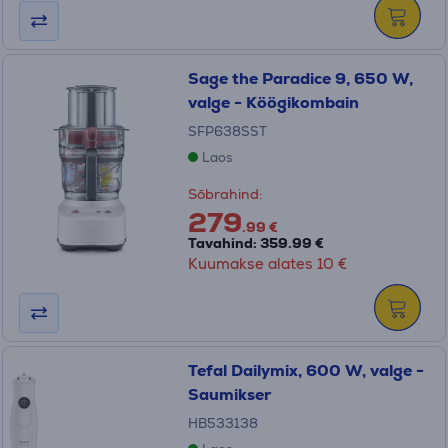
Sage the Paradice 9, 650 W,
valge - Köögikombain
SFP638SST
Laos
Sõbrahind:
279
.99 €
Tavahind: 359.99 €
Kuumakse alates 10 €
Tefal Dailymix, 600 W, valge -
Saumikser
HB533138