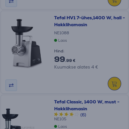
Tefal HV1 7-ühes,1400 W, hall -
Hakklihamasin
NE1088
Laos
Hind:
99
.99 €
Kuumakse alates 4 €
Tefal Classic, 1400 W, must -
Hakklihamasin
(6)
NE105
Laos