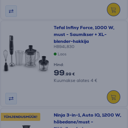
Tefal Infiny Force, 1000 W,
must - Saumikser + XL-
blender-hakkija
HB94L830
Laos
Hind:
99
.99 €
Kuumakse alates 4 €
Ninja 3-in-1, Auto IQ, 1200 W,
TÜHJENDUSMÜÜK!
hõbedane/must -