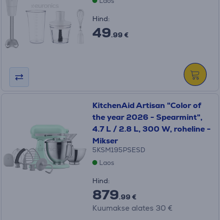
Laos
Hind:
49
.99 €
KitchenAid Artisan "Color of
the year 2026 - Spearmint",
4.7 L / 2.8 L, 300 W, roheline -
Mikser
5KSM195PSESD
Laos
Hind:
879
.99 €
Kuumakse alates 30 €