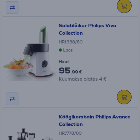
Salatilõikur Philips Viva
Collection
HR1388/80
Laos
Hind:
95
.99 €
Kuumakse alates 4 €
Köögikombain Philips Avance
Collection
HR7778/00