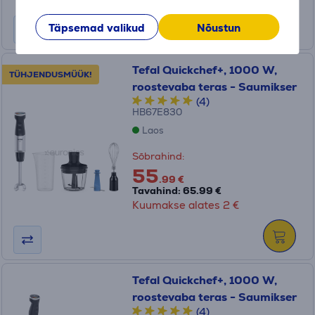
Täpsemad valikud
Nõustun
Tefal Quickchef+, 1000 W,
TÜHJENDUSMÜÜK!
roostevaba teras - Saumikser
(4)
HB67E830
Laos
Sõbrahind:
55
.99 €
Tavahind: 65.99 €
Kuumakse alates 2 €
Tefal Quickchef+, 1000 W,
roostevaba teras - Saumikser
(4)