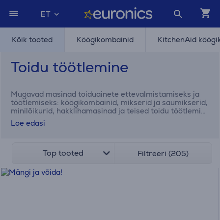
ET
Kõik tooted
Köögikombainid
KitchenAid köögi
Toidu töötlemine
Mugavad masinad toiduainete ettevalmistamiseks ja
töötlemiseks: köögikombainid, mikserid ja saumikserid,
minilõikurid, hakklihamasinad ja teised toidu töötlemise
seadmed.
Loe edasi
Top tooted
Filtreeri (205)