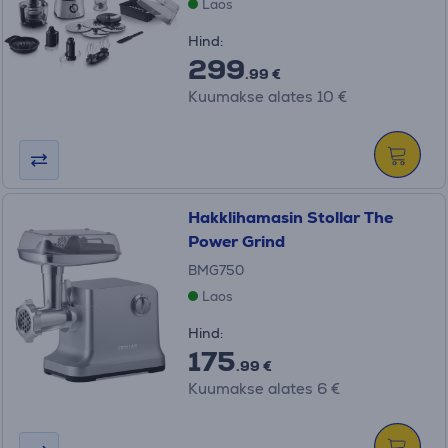
Laos
Hind:
299
.99 €
Kuumakse alates 10 €
Hakklihamasin Stollar The
Power Grind
BMG750
Laos
Hind:
175
.99 €
Kuumakse alates 6 €