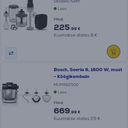
5KHBRV75BM
Laos
Hind:
225
.99 €
Kuumakse alates 8 €
Bosch, Seeria 6, 1600 W, must
- Köögikombain
MUMS6ZS00
Laos
Hind:
669
.99 €
Kuumakse alates 23 €