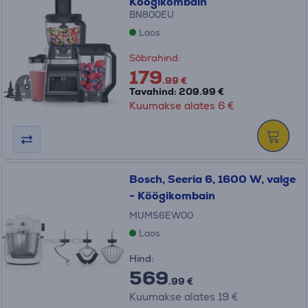
Köögikombain
BN800EU
Laos
Sõbrahind:
179
.99 €
Tavahind: 209.99 €
Kuumakse alates 6 €
Bosch, Seeria 6, 1600 W, valge
- Köögikombain
MUMS6EW00
Laos
Hind:
569
.99 €
Kuumakse alates 19 €