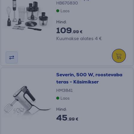
HB67G830
Laos
Hind:
109
.99 €
Kuumakse alates 4 €
Severin, 500 W, roostevaba
teras - Käsimikser
HM3841
Laos
Hind:
45
.99 €