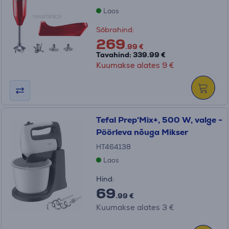
Laos
Sõbrahind:
269
.99 €
Tavahind: 339.99 €
Kuumakse alates 9 €
Tefal Prep'Mix+, 500 W, valge -
Pöörleva nõuga Mikser
HT464138
Laos
Hind:
69
.99 €
Kuumakse alates 3 €