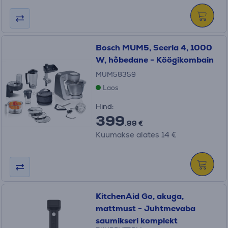
Bosch MUM5, Seeria 4, 1000
W, hõbedane - Köögikombain
MUM58359
Laos
Hind:
399
.99 €
Kuumakse alates 14 €
KitchenAid Go, akuga,
mattmust - Juhtmevaba
saumikseri komplekt