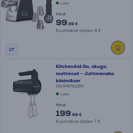
Laos
Hind:
99
.99 €
Kuumakse alates 4 €
KitchenAid Go, akuga,
mattmust - Juhtmevaba
käsimikser
5KHMR762BM
Laos
Hind:
199
.99 €
Kuumakse alates 7 €