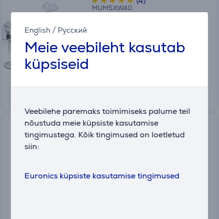
(4)
MUM5XW40
Laos
English
/
Русский
Sõbrahind:
Meie veebileht kasutab
449
.99 €
küpsiseid
Tavahind: 579.99 €
Kuumakse alates 15 €
Veebilehe paremaks toimimiseks palume teil
nõustuda meie küpsiste kasutamise
Multifunktsionaalne hakkija
tingimustega. Kõik tingimused on loetletud
Severin
siin:
KM3865
Laos
Euronics küpsiste kasutamise tingimused
Hind:
61
.99 €
Kuumakse alates 3 €