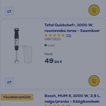
Tefal Quickchef+, 1000 W,
roostevaba teras - Saumikser
(11)
HB671830
Laos
Hind:
49
.99 €
Bosch, MUM 5, 1000 W, 3,9 L,
TÜHJENDUSMÜÜK!
valge/pronks - Köögikombain