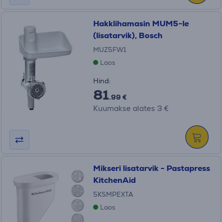
Hakklihamasin MUM5-le
(lisatarvik), Bosch
MUZ5FW1
Laos
Hind:
81
.99 €
Kuumakse alates 3 €
Mikseri lisatarvik - Pastapress
KitchenAid
5KSMPEXTA
Laos