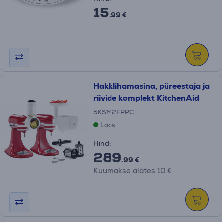
15
.99 €
Hakklihamasina, püreestaja ja
riivide komplekt KitchenAid
5KSM2FPPC
Laos
Hind:
289
.99 €
Kuumakse alates 10 €