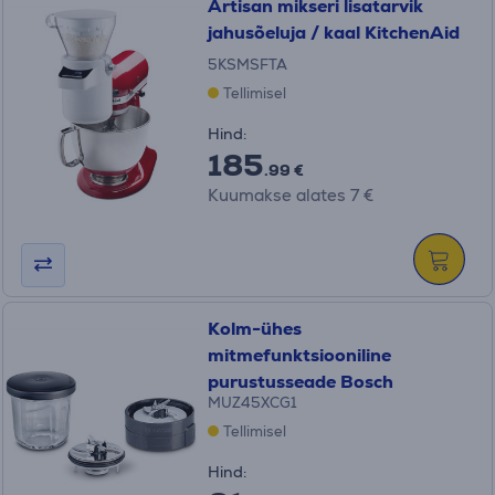
Artisan mikseri lisatarvik
jahusõeluja / kaal KitchenAid
5KSMSFTA
Tellimisel
Hind:
185
.99 €
Kuumakse alates 7 €
Kolm-ühes
mitmefunktsiooniline
purustusseade Bosch
MUZ45XCG1
Tellimisel
Hind: