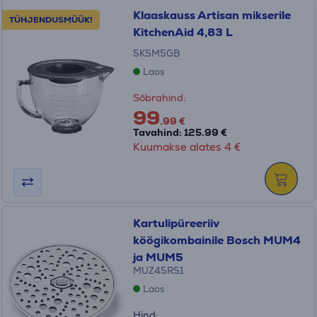
Klaaskauss Artisan mikserile
TÜHJENDUSMÜÜK!
KitchenAid 4,83 L
5KSM5GB
Laos
Sõbrahind:
99
.99 €
Tavahind: 125.99 €
Kuumakse alates 4 €
Kartulipüreeriiv
köögikombainile Bosch MUM4
ja MUM5
MUZ45RS1
Laos
Hind: