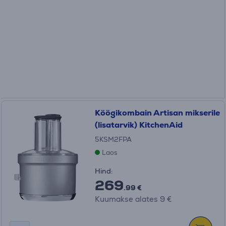
Köögikombain Artisan mikserile
(lisatarvik) KitchenAid
5KSM2FPA
Laos
Hind:
269
.99 €
Kuumakse alates 9 €