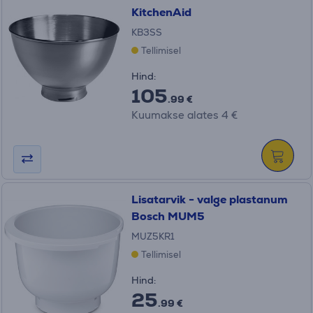
KitchenAid
KB3SS
Tellimisel
Hind:
105
.99 €
Kuumakse alates 4 €
Lisatarvik - valge plastanum
Bosch MUM5
MUZ5KR1
Tellimisel
Hind:
25
.99 €