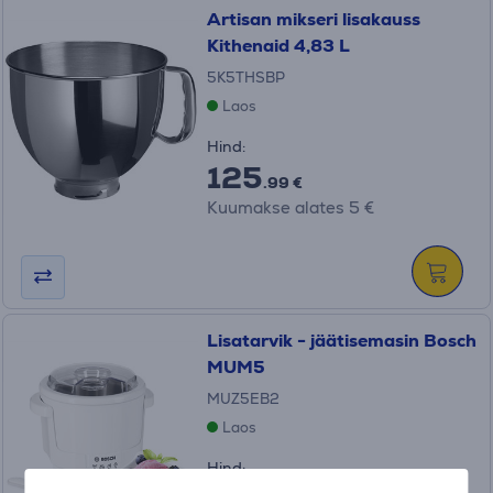
Artisan mikseri lisakauss
Kithenaid 4,83 L
5K5THSBP
Laos
Hind:
125
.99 €
Kuumakse alates 5 €
Lisatarvik - jäätisemasin Bosch
MUM5
MUZ5EB2
Laos
Hind: