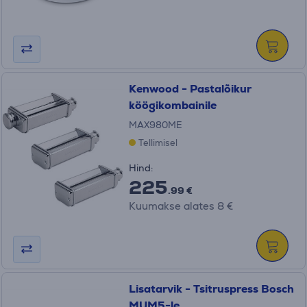
Kenwood - Pastalõikur
köögikombainile
MAX980ME
Tellimisel
Hind:
225
.99 €
Kuumakse alates 8 €
Lisatarvik - Tsitruspress Bosch
MUM5-le