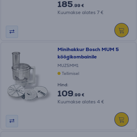
185
.99 €
Kuumakse alates 7 €
Minihakkur Bosch MUM 5
köögikombainile
MUZ5MM1
Tellimisel
Hind:
109
.99 €
Kuumakse alates 4 €