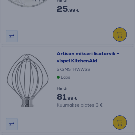
Hind:
25
.99 €
Artisan mikseri lisatarvik -
vispel KitchenAid
5KSM5THWWSS
Laos
Hind:
81
.99 €
Kuumakse alates 3 €