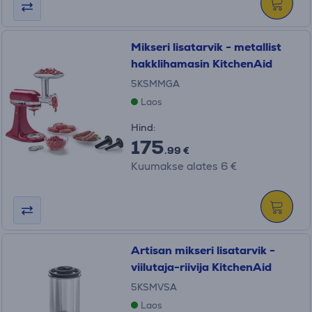
Mikseri lisatarvik - metallist
hakklihamasin KitchenAid
5KSMMGA
Laos
Hind:
175
.99 €
Kuumakse alates 6 €
Artisan mikseri lisatarvik -
viilutaja-riivija KitchenAid
5KSMVSA
Laos