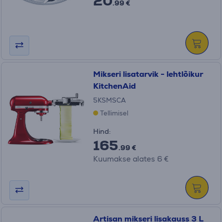
20
.99 €
Mikseri lisatarvik - lehtlõikur
KitchenAid
5KSMSCA
Tellimisel
Hind:
165
.99 €
Kuumakse alates 6 €
Artisan mikseri lisakauss 3 L