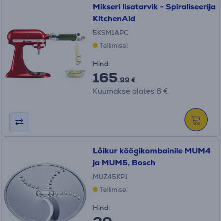
Mikseri lisatarvik - Spiraliseerija
KitchenAid
5KSM1APC
Tellimisel
Hind:
165
.99 €
Kuumakse alates 6 €
Lõikur köögikombainile MUM4
ja MUM5, Bosch
MUZ45KP1
Tellimisel
Hind: