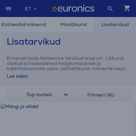
ET
KitchenAid mikserid
Minilõikurid
Lisatarvikud
Lisatarvikud
Erinevad toidu töötlemise tarvikud leiad siit. Lõikurid,
otsikud ja lisaseadmed köögikombainide ja
hakklihamasinate jaoks, pastalõikurid, mikserite kausid
ja muud vajalikud vahendid köögimasinate
Loe edasi
mitmekülgsemaks tegemiseks.
Top tooted
Filtreeri (41)