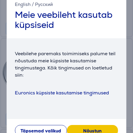
115
.99 €
English
/
Русский
Kuumakse alates 4 €
Meie veebileht kasutab
küpsiseid
Wok lõikeketas
köögikombainile Bosch
Veebilehe paremaks toimimiseks palume teil
MUM4/5
nõustuda meie küpsiste kasutamise
MUZ45AG1
tingimustega. Kõik tingimused on loetletud
Laos
siin:
Hind:
26
Euronics küpsiste kasutamise tingimused
.99 €
Täpsemad valikud
Nõustun