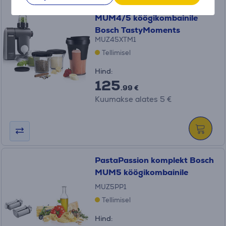
Viis-ühes purustusseade
MUM4/5 köögikombainile
Bosch TastyMoments
MUZ45XTM1
Tellimisel
Hind:
125
.99 €
Kuumakse alates 5 €
PastaPassion komplekt Bosch
MUM5 köögikombainile
MUZ5PP1
Tellimisel
Hind: