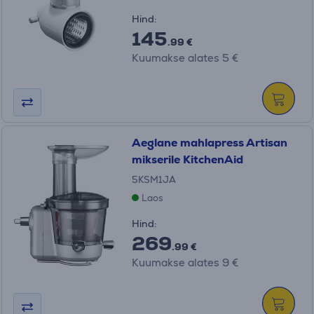
Hind:
145
.99 €
Kuumakse alates 5 €
Aeglane mahlapress Artisan
mikserile KitchenAid
5KSM1JA
Laos
Hind:
269
.99 €
Kuumakse alates 9 €