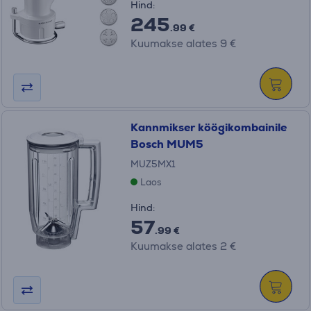
Hind:
245
.99 €
Kuumakse alates 9 €
Kannmikser köögikombainile
Bosch MUM5
MUZ5MX1
Laos
Hind:
57
.99 €
Kuumakse alates 2 €