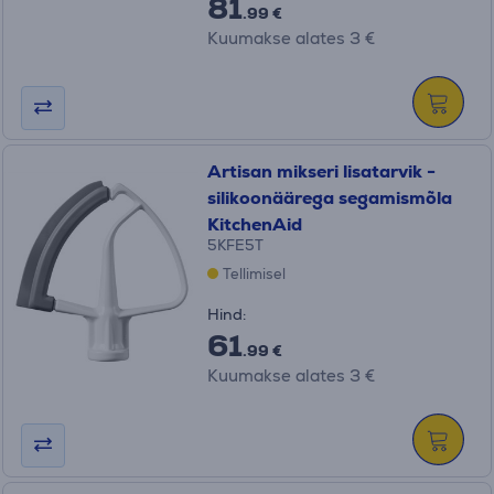
81
.99 €
Kuumakse alates 3 €
Artisan mikseri lisatarvik -
silikoonäärega segamismõla
KitchenAid
5KFE5T
Tellimisel
Hind:
61
.99 €
Kuumakse alates 3 €