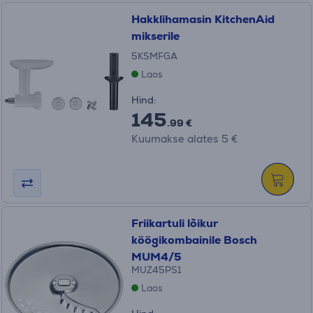
Hakklihamasin KitchenAid
mikserile
5KSMFGA
Laos
Hind:
145
.99 €
Kuumakse alates 5 €
Friikartuli lõikur
köögikombainile Bosch
MUM4/5
MUZ45PS1
Laos