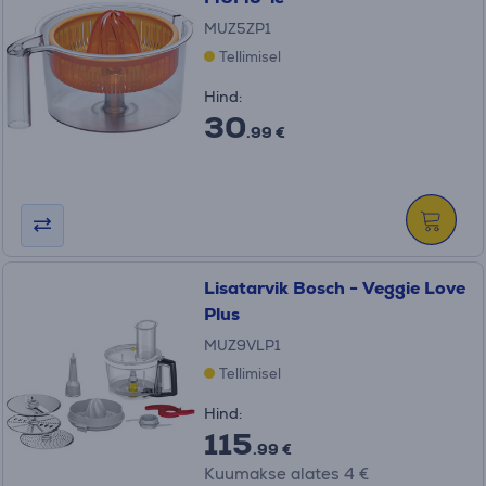
MUZ5ZP1
Tellimisel
Hind:
30
.99 €
Lisatarvik Bosch - Veggie Love
Plus
MUZ9VLP1
Tellimisel
Hind:
115
.99 €
Kuumakse alates 4 €