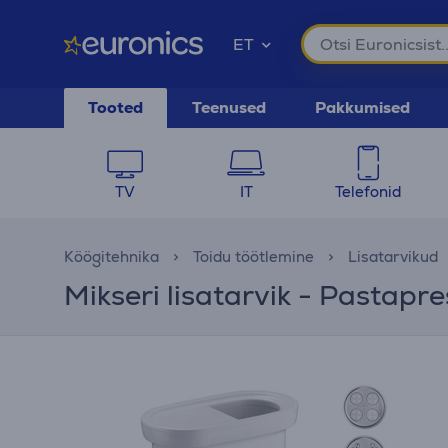
ET
Tooted
Teenused
Pakkumised
TV
IT
Telefonid
Köögitehnika
Toidu töötlemine
Lisatarvikud
Mikseri lisatarvik - Pastapr