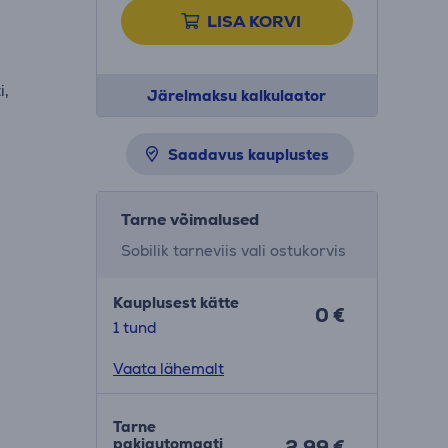
LISA KORVI
i,
Järelmaksu kalkulaator
i
Saadavus kauplustes
Tarne võimalused
Sobilik tarneviis vali ostukorvis
Kauplusest kätte
0 €
1 tund
Vaata lähemalt
Tarne
pakiautomaati
2.99 €