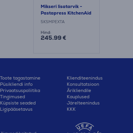
Mikseri lisatarvik -
Pastapress KitchenAid
5KSMPEXTA
Hind:
245.99 €
Toote tagastamine
Klienditeenindus
Püsikliendi info
Konsultatsioon
Privaatsuspoliitika
Ärikliendile
Tingimused
Kauplused
Küpsiste seaded
Järelteenindus
Ligipääsetavus
KKK