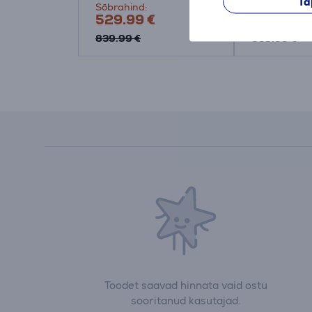
Tä
Sõbrahind:
Sõbrahind:
529.99 €
529.99 €
839.99 €
839.99 €
Toodet saavad hinnata vaid ostu
sooritanud kasutajad.