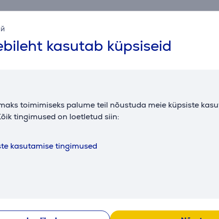
ий
bileht kasutab küpsiseid
Kokkusobivad tooted
maks toimimiseks palume teil nõustuda meie küpsiste kas
õik tingimused on loetletud siin:
ste kasutamise tingimused
chenAid
Mikser KitchenAid
Mikser Kit
egance
Artisan Elegance
Artisan El
BK
5KSM175PSECA
5KSM175PS