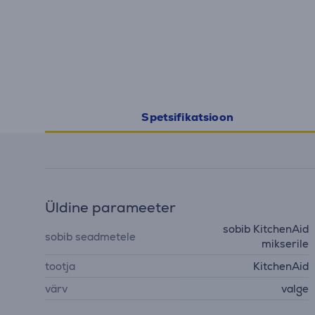
Spetsifikatsioon
Üldine parameeter
sobib KitchenAid
sobib seadmetele
mikserile
tootja
KitchenAid
värv
valge