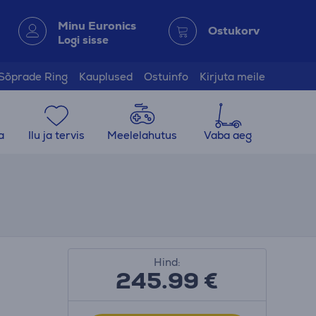
Minu Euronics
Ostukorv
Logi sisse
Sõprade Ring
Kauplused
Ostuinfo
Kirjuta meile
a
Ilu ja tervis
Meelelahutus
Vaba aeg
Hind:
245.99
€