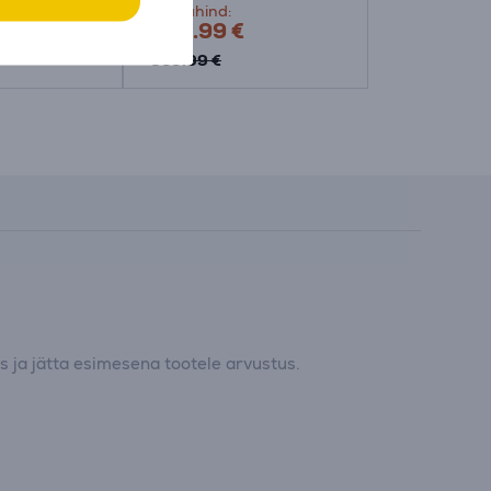
Sõbrahind:
Hind:
529.99 €
839.99 €
839.99 €
 ja jätta esimesena tootele arvustus.