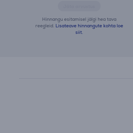
Jäta arvustus
Hinnangu esitamisel jälgi hea tava
reegleid.
Lisateave hinnangute kohta loe
siit.