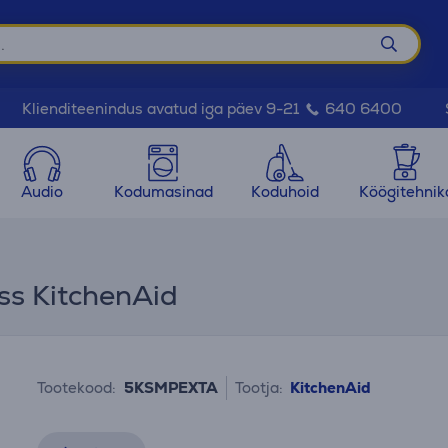
Klienditeenindus avatud iga päev 9-21
640 6400
Audio
Kodumasinad
Koduhoid
Köögitehnik
ess KitchenAid
Tootekood:
5KSMPEXTA
Tootja:
KitchenAid