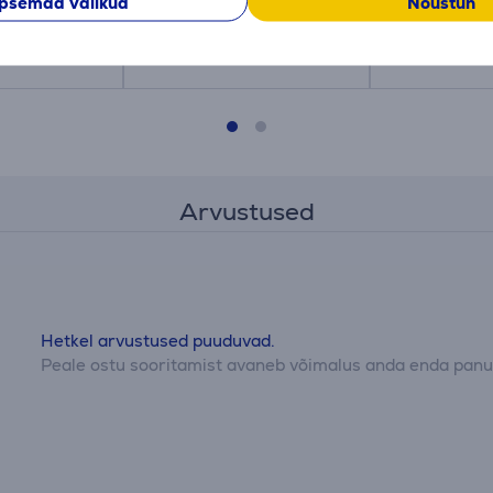
psemad valikud
Nõustun
Hind:
Hind:
839.99 €
839.99 €
Arvustused
Hetkel arvustused puuduvad.
Peale ostu sooritamist avaneb võimalus anda enda panus