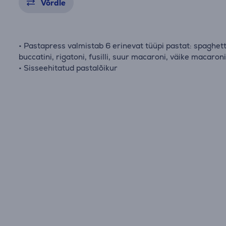
Võrdle
• Pastapress valmistab 6 erinevat tüüpi pastat: spaghett
buccatini, rigatoni, fusilli, suur macaroni, väike macaron
• Sisseehitatud pastalõikur