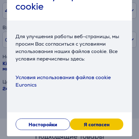
cookie
48
мес.
Взнос
Для улучшения работы веб-страницы, мы
0% /
0 €
просим Вас согласиться с условиями
использования наших файлов cookie. Все
Наименование товара
условия перечислены здесь:
KitchenAid Artisan - Дополнительный аксессуар для
миксера - Пресс для приготовления пасты
Условия использования файлов cookie
Цена
Euronics
245.99 €
Результат является приблизительным и
может отличаться от предлагаемых Вам
условий.
Насторойки
Я согласен
Подходящие товары