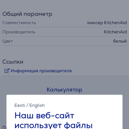
Общий параметр
Совместимость
миксер KitchenAid
Производитель
KitchenAid
Цвет
белый
Ссылки
Информация производителя
Калькулятор
Примерный размер ежемесячного платежа
Eesti
/
English
9 €
Наш веб-сайт
использует файлы
Период