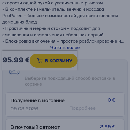
скорости одной рукой с увеличенным рычагом
• В комплекте измельчитель, венчик и насадка
ProPuree – больше возможностей для приготовления
домашних блюд
• Практичный мерный стакан – подходит для
смешивания и измельчения небольших порций
• Блокировка включения – простое разблокирование и
интуитивное управление
Читать далее
• Механизм защелкивания – легкая очистка
95.99
€
• Технология AntiSplash – предотвращает
В КОРЗИНУ
разбрызгивание для идеального смешивания
Возможности доставки
Выберите подходящий способ доставки в
корзине
0 €
Получение в магазине
Подробнее
09.08.2026
2.99 €
В почтовый автомат