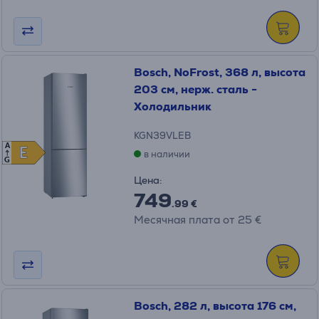
Bosch, NoFrost, 368 л, высота
203 см, нерж. сталь -
Холодильник
KGN39VLEB
A
E
E
в наличии
G
Цена:
749
.99 €
Месячная плата от 25 €
Bosch, 282 л, высота 176 см,