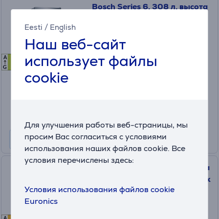
Bosch Series 6, 308 л, высота
186 см, нерж. сталь -
Eesti
/
English
Холодильник
Наш веб-сайт
KGE36AICA
использует файлы
A
C
C
на заказ
G
cookie
Цена:
699
.99 €
Месячная плата от 24 €
Для улучшения работы веб-страницы, мы
просим Вас согласиться с условиями
использования наших файлов cookie. Все
условия перечислены здесь:
Bosch, NoFrost, 438 л, высота
203 см, белый - Холодильник
Условия использования файлов cookie
Euronics
KGN49XWEA
A