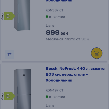
Холодильник
KGN367ICT
A
C
C
в наличии
G
Цена:
899
.99 €
Месячная плата от 30 €
Bosch, NoFrost, 440 л, высота
203 см, нерж. сталь -
Холодильник
KGN497ICT
A
C
C
в наличии
G
Цена: