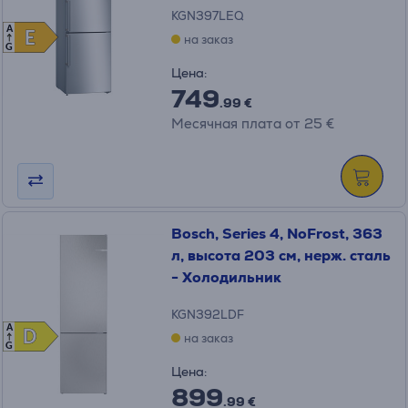
KGN397LEQ
A
E
E
на заказ
G
Цена:
749
.99 €
Месячная плата от 25 €
Bosch, Series 4, NoFrost, 363
л, высота 203 см, нерж. сталь
- Холодильник
KGN392LDF
A
D
D
на заказ
G
Цена:
899
.99 €