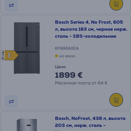
Bosch Series 4, No Frost, 605
л, высота 183 см, черная нерж.
сталь - SBS-холодильник
KFN96AXEA
A
E
E
на заказ
G
Цена:
1899 €
Месячная плата от 64 €
Bosch, NoFrost, 438 л, высота
203 см, нерж. сталь -