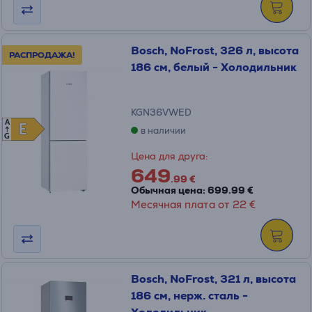
Bosch, NoFrost, 326 л, высота
РАСПРОДАЖА!
186 см, белый - Холодильник
KGN36VWED
A
E
E
в наличии
G
Цена для друга:
649
.99 €
Обычная цена: 699.99 €
Месячная плата от 22 €
Bosch, NoFrost, 321 л, высота
186 см, нерж. сталь -