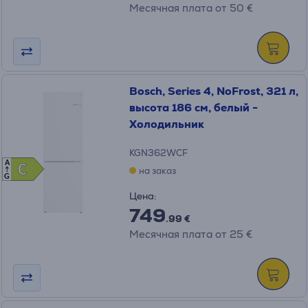
Месячная плата от 50 €
Bosch, Series 4, NoFrost, 321 л,
высота 186 см, белый -
Холодильник
KGN362WCF
A
C
C
на заказ
G
Цена:
749
.99 €
Месячная плата от 25 €