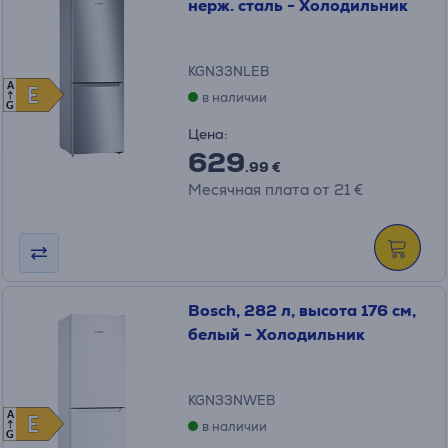
нерж. сталь - Холодильник
KGN33NLEB
A
E
E
в наличии
G
Цена:
629
.99 €
Месячная плата от 21 €
Bosch, 282 л, высота 176 см,
белый - Холодильник
KGN33NWEB
A
E
E
в наличии
G