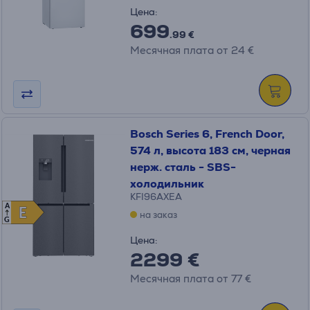
Цена:
699
.99 €
Месячная плата от 24 €
Bosch Series 6, French Door,
574 л, высота 183 см, черная
нерж. сталь - SBS-
холодильник
KFI96AXEA
A
E
E
на заказ
G
Цена:
2299 €
Месячная плата от 77 €