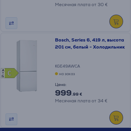
Месячная плата от 30 €
Bosch, Series 6, 419 л, высота
201 см, белый - Холодильник
KGE49AWCA
A
C
C
на заказ
G
Цена:
999
.99 €
Месячная плата от 34 €