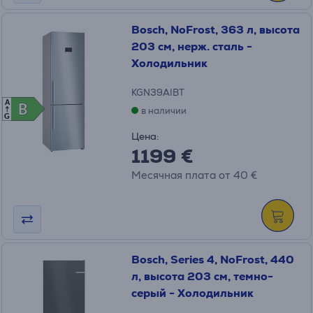
Bosch, NoFrost, 363 л, высота
203 см, нерж. сталь -
Холодильник
KGN39AIBT
A
B
B
в наличии
G
Цена:
1199 €
Месячная плата от 40 €
Bosch, Series 4, NoFrost, 440
л, высота 203 см, темно-
серый - Холодильник