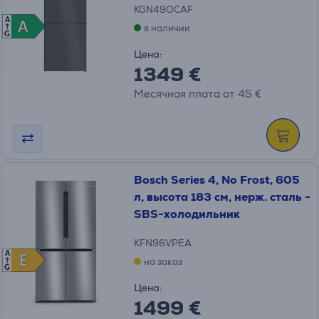
KGN49OCAF
A
A
A
в наличии
G
Цена:
1349 €
Месячная плата от 45 €
Bosch Series 4, No Frost, 605
л, высота 183 см, нерж. сталь -
SBS-холодильник
KFN96VPEA
A
E
E
на заказ
G
Цена:
1499 €