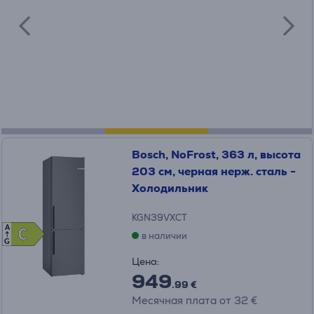
Bosch, NoFrost, 363 л, высота
203 см, черная нерж. сталь -
Холодильник
KGN39VXCT
A
C
C
в наличии
G
Цена:
949
.99 €
Месячная плата от 32 €