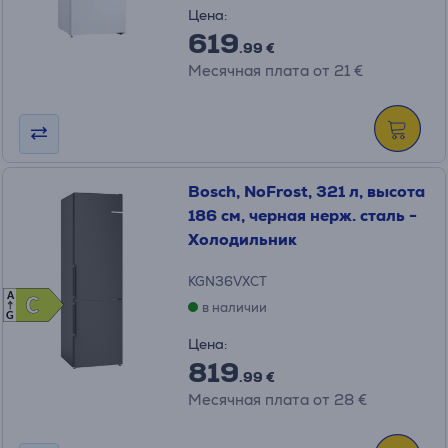
Цена:
619
.99 €
Месячная плата от 21 €
Bosch, NoFrost, 321 л, высота
186 см, черная нерж. сталь -
Холодильник
KGN36VXCT
A
C
C
в наличии
G
Цена:
819
.99 €
Месячная плата от 28 €