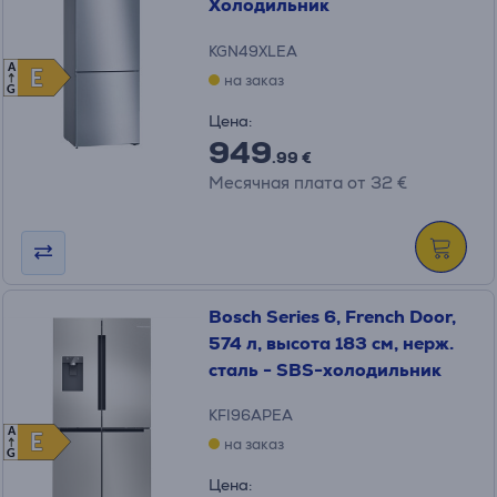
Холодильник
KGN49XLEA
A
E
E
на заказ
G
Цена:
949
.99 €
Месячная плата от 32 €
Bosch Series 6, French Door,
574 л, высота 183 см, нерж.
сталь - SBS-холодильник
KFI96APEA
A
E
E
на заказ
G
Цена: