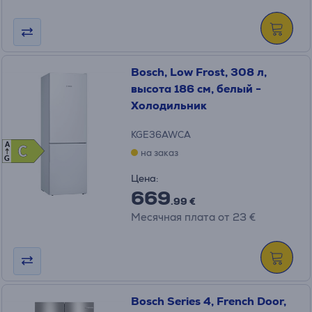
Bosch, Low Frost, 308 л,
высота 186 см, белый -
Холодильник
KGE36AWCA
A
C
C
на заказ
G
Цена:
669
.99 €
Месячная плата от 23 €
Bosch Series 4, French Door,