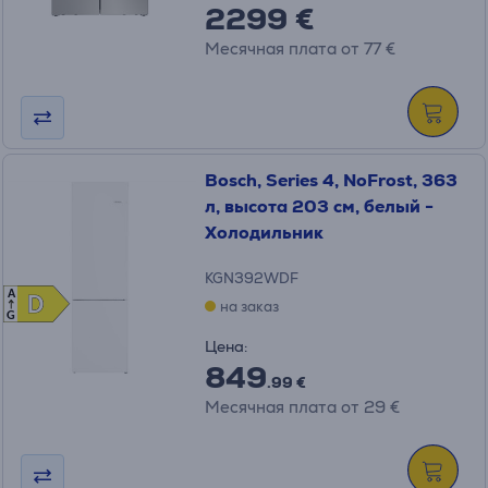
2299 €
Месячная плата от 77 €
Bosch, Series 4, NoFrost, 363
л, высота 203 см, белый -
Холодильник
KGN392WDF
A
D
D
на заказ
G
Цена:
849
.99 €
Месячная плата от 29 €