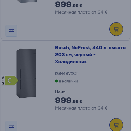
999
.99 €
Месячная плата от 34 €
Bosch, NoFrost, 440 л, высота
203 см, черный -
Холодильник
KGN49VXCT
A
C
C
в наличии
G
Цена:
999
.99 €
Месячная плата от 34 €