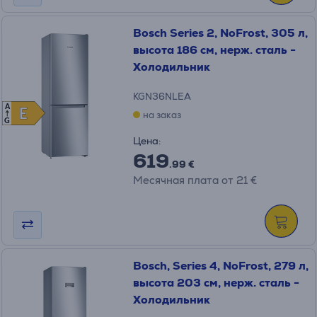
Bosch Series 2, NoFrost, 305 л,
высота 186 см, нерж. сталь -
Холодильник
KGN36NLEA
A
E
E
на заказ
G
Цена:
619
.99 €
Месячная плата от 21 €
Bosch, Series 4, NoFrost, 279 л,
высота 203 см, нерж. сталь -
Холодильник