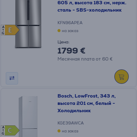
605 л, высота 183 см, нерж.
сталь - SBS-холодильник
KFN96APEA
A
E
E
на заказ
G
Цена:
1799 €
Месячная плата от 60 €
Bosch, LowFrost, 343 л,
высота 201 см, белый -
Холодильник
KGE39AWCA
A
C
C
на заказ
G