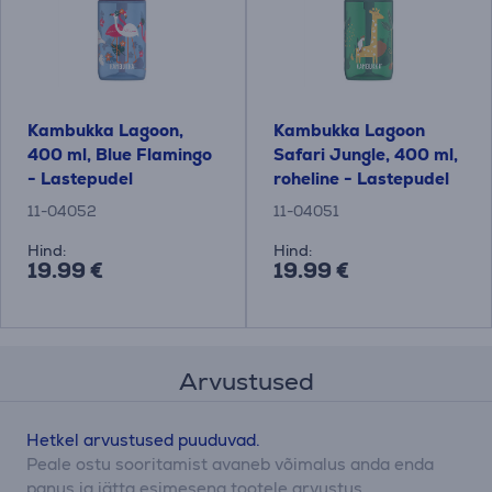
Kambukka Lagoon,
Kambukka Lagoon
400 ml, Blue Flamingo
Safari Jungle, 400 ml,
- Lastepudel
roheline - Lastepudel
11-04052
11-04051
Hind:
Hind:
19.99 €
19.99 €
Arvustused
Hetkel arvustused puuduvad.
Peale ostu sooritamist avaneb võimalus anda enda
panus ja jätta esimesena tootele arvustus.