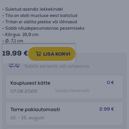
• Suletud asendis lekkekindel
• Tila on alati mustuse eest kaitstud
• Tritan ei säilita plekke või lõhnasid
• Sobib nõudepesumasinas pesemiseks
• Kõrgus: 16,9 cm
• Ø: 7,1 cm
19.99
€
LISA KORVI
Tarne võimalused
Sobilik tarneviis vali ostukorvis
0 €
Kauplusest kätte
Vaata lähemalt
07.08.2026
2.99 €
Tarne pakiautomaati
10. - 15. august