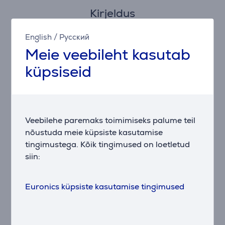
Kirjeldus
English
/
Русский
Lagoonist joomine on lapsemäng, ning Lagooni
lastepudeliga see nii ongi. Sinu väiksed võrukaelad
Meie veebileht kasutab
saavad mängida kogu päeva, aeg-ajalt oma
küpsiseid
veepudelist rüübates. Tilaga kaas tagab lihtsa
joomiselamuse ja tänu nutikale kujule on lapsed
ülimalt õnnelikud oma uue vidina üle. Tahad Lagooni
kiirelt puhastada uute seikluste jaoks? Pane see
lihtsalt masinasse!
Veebilehe paremaks toimimiseks palume teil
nõustuda meie küpsiste kasutamise
tingimustega. Kõik tingimused on loetletud
siin:
Tarvikud
Euronics küpsiste kasutamise tingimused