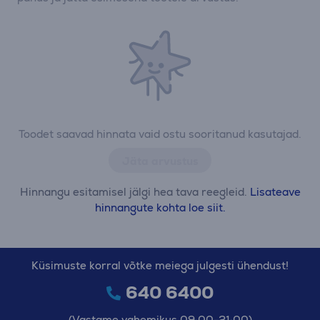
Toodet saavad hinnata vaid ostu sooritanud kasutajad.
Jäta arvustus
Hinnangu esitamisel jälgi hea tava reegleid.
Lisateave
hinnangute kohta loe siit.
Küsimuste korral võtke meiega julgesti ühendust!
640 6400
(Vastame vahemikus 09:00-21:00)