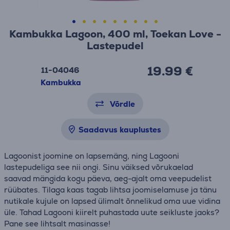
Kambukka Lagoon, 400 ml, Toekan Love -
Lastepudel
19.99 €
11-04046
Kambukka
Võrdle
Saadavus kauplustes
Lagoonist joomine on lapsemäng, ning Lagooni
lastepudeliga see nii ongi. Sinu väiksed võrukaelad
saavad mängida kogu päeva, aeg-ajalt oma veepudelist
rüübates. Tilaga kaas tagab lihtsa joomiselamuse ja tänu
nutikale kujule on lapsed ülimalt õnnelikud oma uue vidina
üle. Tahad Lagooni kiirelt puhastada uute seikluste jaoks?
Pane see lihtsalt masinasse!