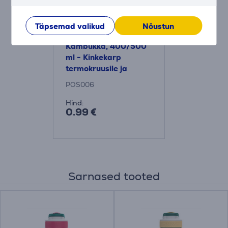
Täpsemad valikud
Nõustun
Kambukka, 400/500
ml - Kinkekarp
termokruusile ja
veepudelile
POS006
Hind:
0.99 €
Sarnased tooted