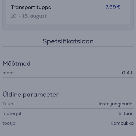
7.99 €
Transport tuppa
10. - 15. august
Spetsifikatsioon
Mõõtmed
maht
0,4 L
Üldine parameeter
Tüüp
laste joogipudel
materjal
tritaan
tootja
Kambukka