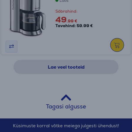
Laos
Sõbrahind:
49
.99 €
Tavahind: 59.99 €
Lae veel tooteid
Tagasi algusse
Küsimuste korral võtke meiega julgesti ühendust!