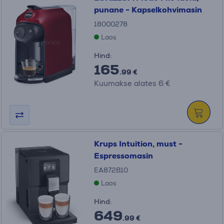
punane - Kapselkohvimasin
18000278
Laos
Hind:
165
.99 €
Kuumakse alates 6 €
Krups Intuition, must -
Espressomasin
EA872B10
Laos
Hind:
649
.99 €