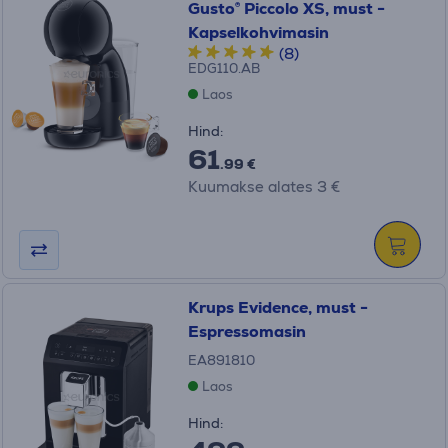
Gusto® Piccolo XS, must -
Kapselkohvimasin
(8)
EDG110.AB
Laos
Hind:
61
.99 €
Kuumakse alates 3 €
Krups Evidence, must -
Espressomasin
EA891810
Laos
Hind: