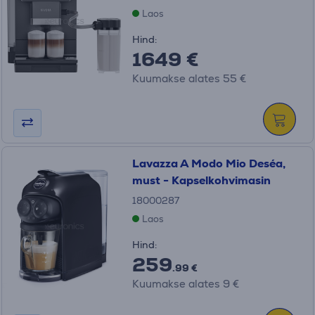
Laos
Hind:
1649 €
Kuumakse alates 55 €
Lavazza A Modo Mio Deséa,
must - Kapselkohvimasin
18000287
Laos
Hind:
259
.99 €
Kuumakse alates 9 €