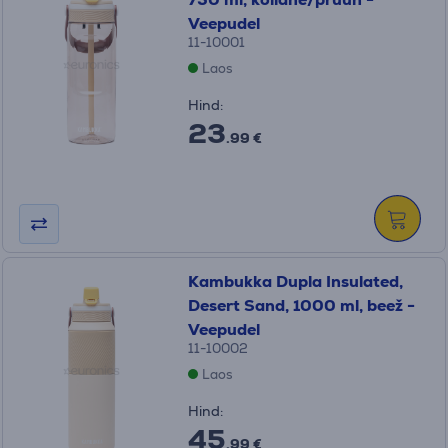
Veepudel
11-10001
Laos
Hind:
23
.99 €
Kambukka Dupla Insulated,
Desert Sand, 1000 ml, beež -
Veepudel
11-10002
Laos
Hind:
45
.99 €