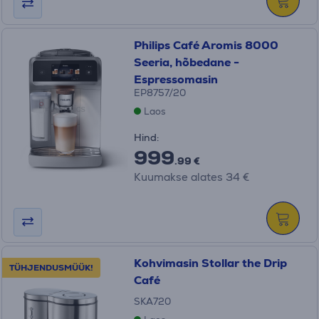
Philips Café Aromis 8000
Seeria, hõbedane -
Espressomasin
EP8757/20
Laos
Hind:
999
.99 €
Kuumakse alates 34 €
Kohvimasin Stollar the Drip
TÜHJENDUSMÜÜK!
Café
SKA720