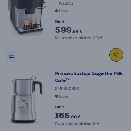
TP511R01
Laos
Hind:
599
.99 €
Kuumakse alates 20 €
Piimavahustaja Sage the Milk
Café™
SMF600BSS
Laos
Hind:
165
.99 €
Kuumakse alates 6 €