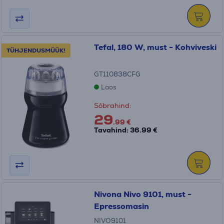
Tefal, 180 W, must - Kohviveski
TÜHJENDUSMÜÜK!
GT110838CFG
Laos
Sõbrahind:
29
.99 €
Tavahind: 36.99 €
Nivona Nivo 9101, must -
Epressomasin
NIVO9101