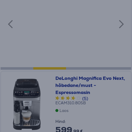
DeLonghi Magnifica Evo Next,
hõbedane/must -
Espressomasin
(5)
ECAM310.80SB
Laos
Hind:
599
.99 €