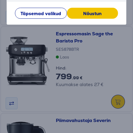
Täpsemad valikud
Nõustun
Espressomasin Sage the
Barista Pro
SES878BTR
Laos
Hind:
799
.99 €
Kuumakse alates 27 €
Piimavahustaja Severin