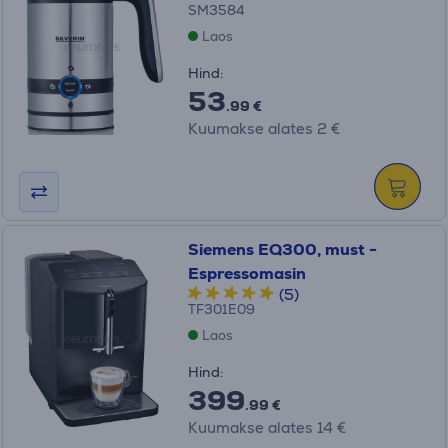
SM3584
Laos
Hind:
53
.99 €
Kuumakse alates 2 €
Siemens EQ300, must -
Espressomasin
(5)
TF301E09
Laos
Hind:
399
.99 €
Kuumakse alates 14 €