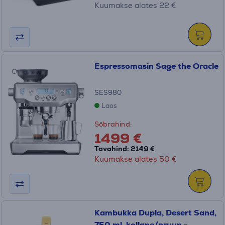
Kuumakse alates 22 €
Espressomasin Sage the Oracle
SES980
Laos
Sõbrahind:
1499 €
Tavahind: 2149 €
Kuumakse alates 50 €
Kambukka Dupla, Desert Sand,
750 ml, kollane/pruun -