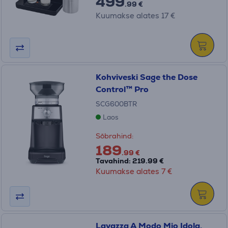
499
.99 €
Kuumakse alates 17 €
Kohviveski Sage the Dose
Control™ Pro
SCG600BTR
Laos
Sõbrahind:
189
.99 €
Tavahind: 219.99 €
Kuumakse alates 7 €
Lavazza A Modo Mio Idola,