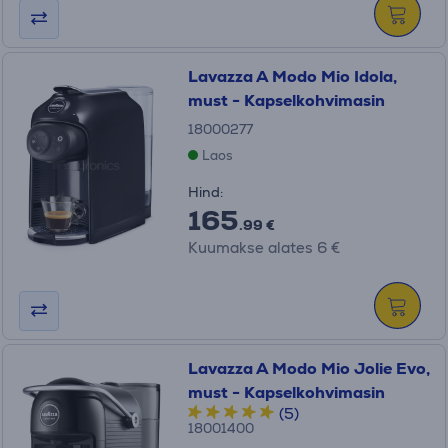
Lavazza A Modo Mio Idola,
must - Kapselkohvimasin
18000277
Laos
Hind:
165
.99 €
Kuumakse alates 6 €
Lavazza A Modo Mio Jolie Evo,
must - Kapselkohvimasin
(5)
18001400