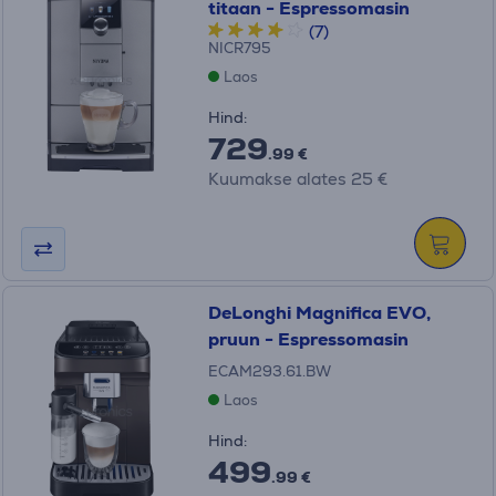
titaan - Espressomasin
(7)
NICR795
Laos
Hind:
729
.99 €
Kuumakse alates 25 €
DeLonghi Magnifica EVO,
pruun - Espressomasin
ECAM293.61.BW
Laos
Hind:
499
.99 €