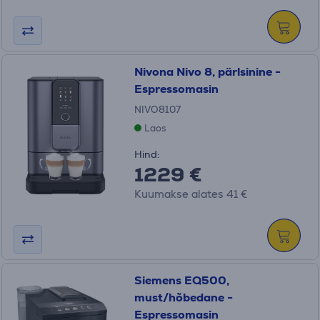
Nivona Nivo 8, pärlsinine -
Espressomasin
NIVO8107
Laos
Hind:
1229 €
Kuumakse alates 41 €
Siemens EQ500,
must/hõbedane -
Espressomasin