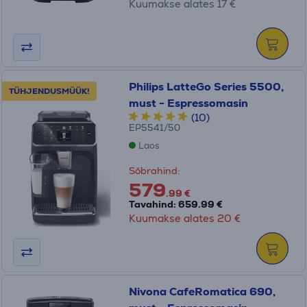
Kuumakse alates 17 €
Philips LatteGo Series 5500,
TÜHJENDUSMÜÜK!
must - Espressomasin
(10)
EP5541/50
Laos
Sõbrahind:
579
.99 €
Tavahind: 659.99 €
Kuumakse alates 20 €
Nivona CafeRomatica 690,