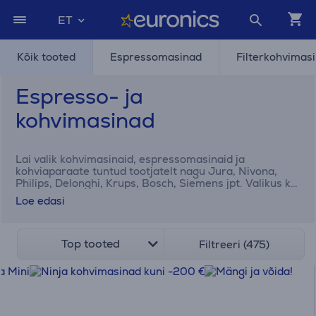
ET
Kõik tooted
Espressomasinad
Filterkohvimas
Espresso- ja
kohvimasinad
Lai valik kohvimasinaid, espressomasinaid ja
kohviaparaate tuntud tootjatelt nagu Jura, Nivona,
Philips, Delonghi, Krups, Bosch, Siemens jpt. Valikus ka
kohvioad ja -kapslid ning hooldustooted ja tarvikud.
Loe edasi
Top tooted
Filtreeri (475)