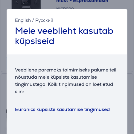
must - Espressomasin
NICR690
Laos
English
/
Русский
Meie veebileht kasutab
Hind:
529
küpsiseid
.99 €
Kuumakse alates 18 €
Veebilehe paremaks toimimiseks palume teil
nõustuda meie küpsiste kasutamise
Saeco GranAroma Deluxe,
tingimustega. Kõik tingimused on loetletud
must - Espressomasin
siin:
SM6680/00
Laos
Euronics küpsiste kasutamise tingimused
Hind:
975
.99 €
Kuumakse alates 33 €