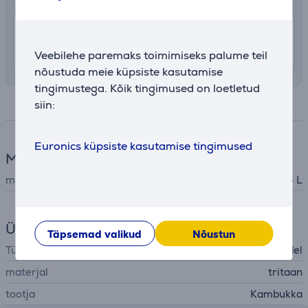
7.99 €
Transport tuppa
7. - 10. august
Veebilehe paremaks toimimiseks palume teil
nõustuda meie küpsiste kasutamise
tingimustega. Kõik tingimused on loetletud
siin:
Spetsifikatsioon
Euronics küpsiste kasutamise tingimused
Mõõtmed
maht
0,75 L
Üldine parameeter
Täpsemad valikud
Nõustun
Tüüp
veepudel
materjal
tritaan
tootja
Kambukka