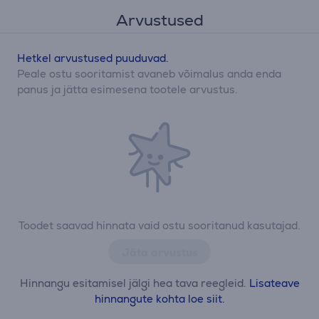
Arvustused
Hetkel arvustused puuduvad.
Peale ostu sooritamist avaneb võimalus anda enda
panus ja jätta esimesena tootele arvustus.
Toodet saavad hinnata vaid ostu sooritanud kasutajad.
Jäta arvustus
Hinnangu esitamisel jälgi hea tava reegleid.
Lisateave
hinnangute kohta loe siit.