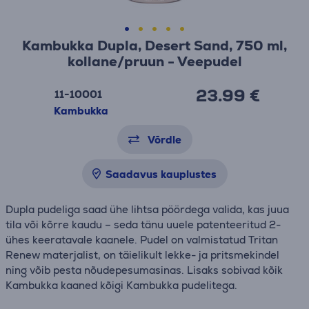
Kambukka Dupla, Desert Sand, 750 ml,
kollane/pruun - Veepudel
23.99 €
11-10001
Kambukka
Võrdle
Saadavus kauplustes
Dupla pudeliga saad ühe lihtsa pöördega valida, kas juua
tila või kõrre kaudu – seda tänu uuele patenteeritud 2-
ühes keeratavale kaanele. Pudel on valmistatud Tritan
Renew materjalist, on täielikult lekke- ja pritsmekindel
ning võib pesta nõudepesumasinas. Lisaks sobivad kõik
Kambukka kaaned kõigi Kambukka pudelitega.