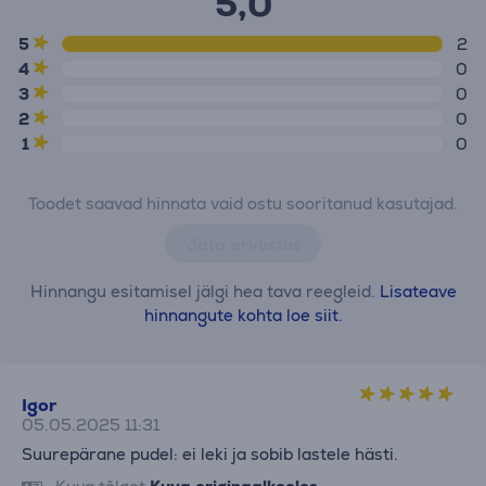
5,0
5
2
4
0
3
0
2
0
1
0
Toodet saavad hinnata vaid ostu sooritanud kasutajad.
Jäta arvustus
Hinnangu esitamisel jälgi hea tava reegleid.
Lisateave
hinnangute kohta loe siit.
Igor
05.05.2025 11:31
Suurepärane pudel: ei leki ja sobib lastele hästi.