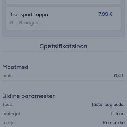
7.99 €
Transport tuppa
6. - 8. august
Spetsifikatsioon
Mõõtmed
maht
0,4 L
Üldine parameeter
Tüüp
laste joogipudel
materjal
tritaan
tootja
Kambukka