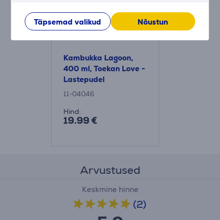
Täpsemad valikud
Nõustun
Kambukka Lagoon,
400 ml, Toekan Love -
Lastepudel
11-04046
Hind:
19.99 €
Arvustused
Keskmine hinne
(2)