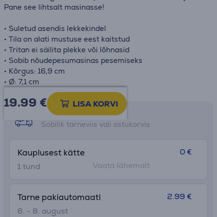
Pane see lihtsalt masinasse!
• Suletud asendis lekkekindel
• Tila on alati mustuse eest kaitstud
• Tritan ei säilita plekke või lõhnasid
• Sobib nõudepesumasinas pesemiseks
• Kõrgus: 16,9 cm
• Ø: 7,1 cm
19.99
€
LISA KORVI
Tarne võimalused
Sobilik tarneviis vali ostukorvis
0 €
Kauplusest kätte
Vaata lähemalt
1 tund
2.99 €
Tarne pakiautomaati
6. - 8. august