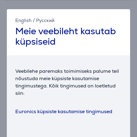
Kirjeldus
English
/
Русский
Meie veebileht kasutab
Lagoonist joomine on lapsemäng, ning Lagooni
lastepudeliga see nii ongi. Sinu väiksed võrukaelad
küpsiseid
saavad mängida kogu päeva, aeg-ajalt oma
veepudelist rüübates. Tilaga kaas tagab lihtsa
joomiselamuse ja tänu nutikale kujule on lapsed
ülimalt õnnelikud oma uue vidina üle. Tahad Lagooni
Veebilehe paremaks toimimiseks palume teil
kiirelt puhastada uute seikluste jaoks? Pane see
nõustuda meie küpsiste kasutamise
lihtsalt masinasse!
tingimustega. Kõik tingimused on loetletud
siin:
Sarnased tooted
Euronics küpsiste kasutamise tingimused