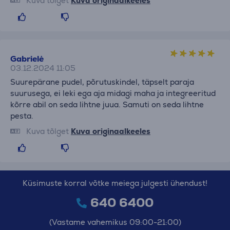
Kuva tõlget
Kuva originaalkeeles
Gabrielė
03.12.2024 11:05
Suurepärane pudel, põrutuskindel, täpselt paraja
suurusega, ei leki ega aja midagi maha ja integreeritud
kõrre abil on seda lihtne juua. Samuti on seda lihtne
pesta.
Kuva tõlget
Kuva originaalkeeles
Küsimuste korral võtke meiega julgesti ühendust!
640 6400
(Vastame vahemikus 09:00-21:00)