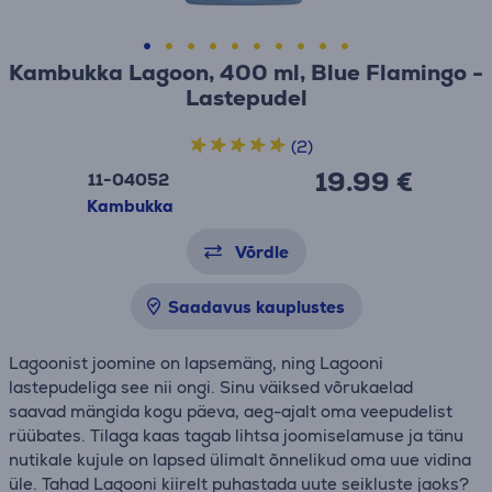
Kambukka Lagoon, 400 ml, Blue Flamingo -
Lastepudel
(2)
19.99 €
11-04052
Kambukka
Võrdle
Saadavus kauplustes
Lagoonist joomine on lapsemäng, ning Lagooni
lastepudeliga see nii ongi. Sinu väiksed võrukaelad
saavad mängida kogu päeva, aeg-ajalt oma veepudelist
rüübates. Tilaga kaas tagab lihtsa joomiselamuse ja tänu
nutikale kujule on lapsed ülimalt õnnelikud oma uue vidina
üle. Tahad Lagooni kiirelt puhastada uute seikluste jaoks?