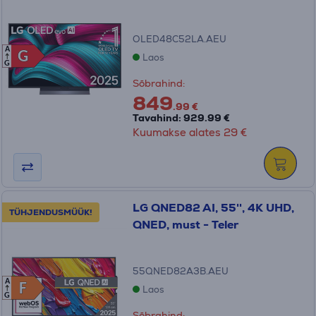
OLED48C52LA.AEU
A
G
G
Laos
G
Sõbrahind:
849
.99 €
Tavahind: 929.99 €
Kuumakse alates 29 €
LG QNED82 AI, 55'', 4K UHD,
TÜHJENDUSMÜÜK!
QNED, must - Teler
55QNED82A3B.AEU
A
F
F
Laos
G
Sõbrahind: