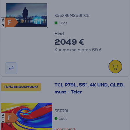
K55XR8M25BP.CEI
A
F
F
Laos
G
Hind:
2049 €
Kuumakse alates 69 €
TCL P79L, 55", 4K UHD, QLED,
TÜHJENDUSMÜÜK!
must - Teler
55P79L
A
F
F
Laos
G
Sõbrahind: