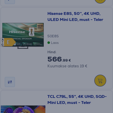
Hisense E8S, 50'', 4K UHD,
ULED Mini LED, must - Teler
50E8S
A
E
E
Laos
G
Hind:
566
.99 €
Kuumakse alates 19 €
TCL C79L, 55", 4K UHD, SQD-
Mini LED, must - Teler