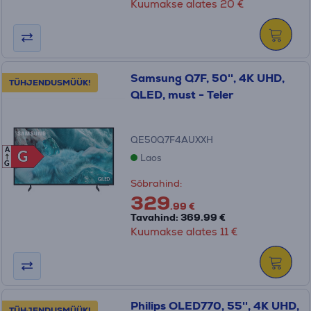
Kuumakse alates 20 €
Samsung Q7F, 50'', 4K UHD,
TÜHJENDUSMÜÜK!
QLED, must - Teler
QE50Q7F4AUXXH
A
G
G
Laos
G
Sõbrahind:
329
.99 €
Tavahind: 369.99 €
Kuumakse alates 11 €
Philips OLED770, 55'', 4K UHD,
TÜHJENDUSMÜÜK!