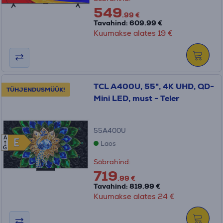
549
.99 €
Tavahind: 609.99 €
Kuumakse alates 19 €
TCL A400U, 55", 4K UHD, QD-
TÜHJENDUSMÜÜK!
Mini LED, must - Teler
55A400U
A
E
E
Laos
G
Sõbrahind:
719
.99 €
Tavahind: 819.99 €
Kuumakse alates 24 €