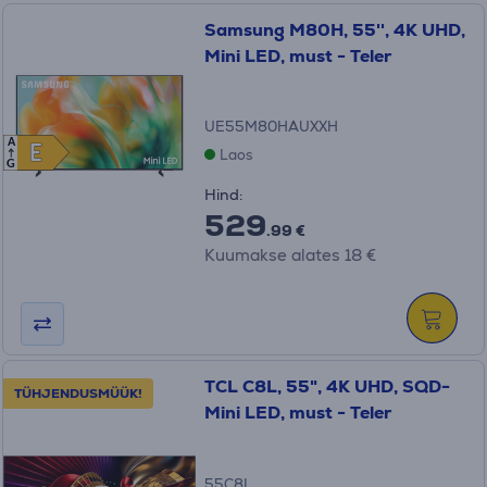
Samsung M80H, 55'', 4K UHD,
Mini LED, must - Teler
UE55M80HAUXXH
A
E
E
Laos
G
Hind:
529
.99 €
Kuumakse alates 18 €
TCL C8L, 55", 4K UHD, SQD-
TÜHJENDUSMÜÜK!
Mini LED, must - Teler
55C8L