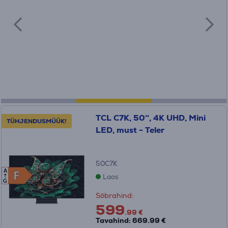
TCL C7K, 50'', 4K UHD, Mini
TÜHJENDUSMÜÜK!
LED, must - Teler
50C7K
A
F
F
Laos
G
Sõbrahind:
599
.99 €
Tavahind: 669.99 €