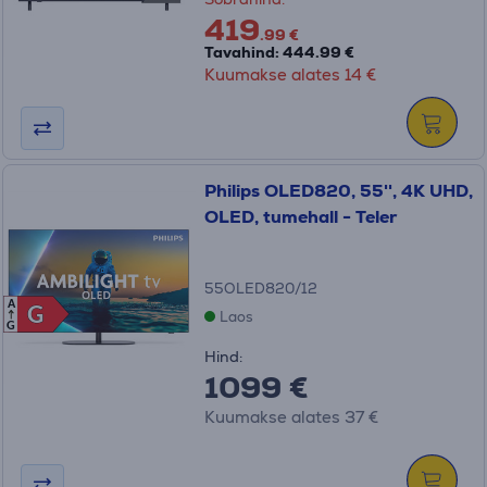
419
.99 €
Tavahind: 444.99 €
Kuumakse alates 14 €
Philips OLED820, 55'', 4K UHD,
OLED, tumehall - Teler
55OLED820/12
A
G
G
Laos
G
Hind:
1099 €
Kuumakse alates 37 €