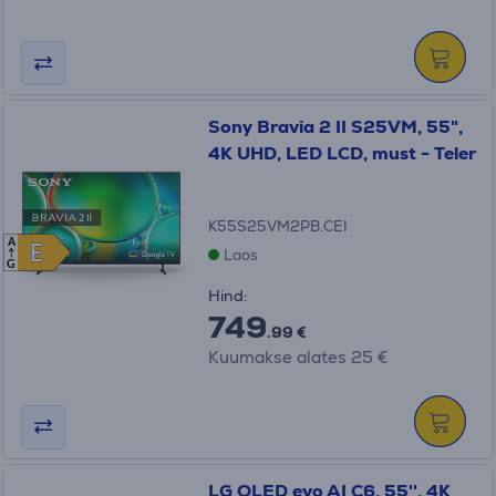
Sony Bravia 2 II S25VM, 55",
4K UHD, LED LCD, must - Teler
K55S25VM2PB.CEI
A
E
E
Laos
G
Hind:
749
.99 €
Kuumakse alates 25 €
LG OLED evo AI C6, 55'', 4K