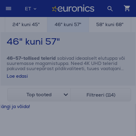
ET
24" kuni 45"
46" kuni 57"
58" kuni 68"
46" kuni 57"
46–57-tollised telerid
sobivad ideaalselt elutuppa või
suuremasse magamistuppa. Need 4K UHD telerid
pakuvad suurepärast pildikvaliteeti, tuues vaatajani
kristallselge pildi ja elutruud värvid.
Samsung
,
Philips
,
Loe edasi
LG
,
Sony
ja teised tuntud brändid pakuvad mudeleid,
millel on HDR-tugi, muljetavaldav helikvaliteet ja
uuenduslikud nutiteleri funktsioonid, nagu Google TV.
Tutvu Euronicsi tootevalikuga ja leia endale sobiva
Top tooted
Filtreeri (114)
suurusega teler juba täna. Tellimine on lihtne ja tarne
kiire!