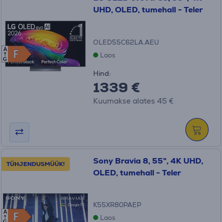
UHD, OLED, tumehall - Teler
OLED55C62LA.AEU
A
F
F
Laos
G
Hind:
1339 €
Kuumakse alates 45 €
Sony Bravia 8, 55", 4K UHD,
TÜHJENDUSMÜÜK!
OLED, tumehall - Teler
K55XR80PAEP
A
F
F
Laos