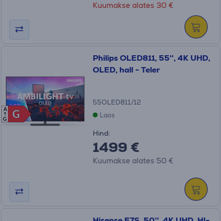
Kuumakse alates 30 €
Philips OLED811, 55'', 4K UHD,
OLED, hall - Teler
55OLED811/12
A
G
G
Laos
G
Hind:
1499 €
Kuumakse alates 50 €
Hisense E7S, 50'', 4K UHD, HI-