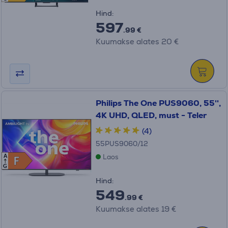
Hind:
597
.99 €
Kuumakse alates 20 €
Philips The One PUS9060, 55'',
4K UHD, QLED, must - Teler
(4)
55PUS9060/12
Laos
A
F
F
G
Hind:
549
.99 €
Kuumakse alates 19 €