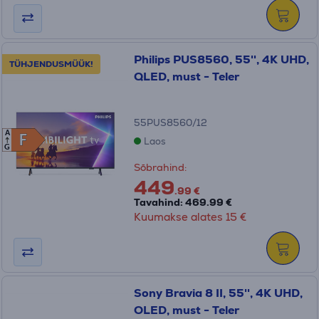
Philips PUS8560, 55'', 4K UHD,
TÜHJENDUSMÜÜK!
QLED, must - Teler
55PUS8560/12
A
F
F
Laos
G
Sõbrahind:
449
.99 €
Tavahind: 469.99 €
Kuumakse alates 15 €
Sony Bravia 8 II, 55'', 4K UHD,
OLED, must - Teler