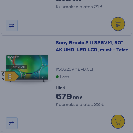
.99 €
Kuumakse alates 21 €
Sony Bravia 2 II S25VM, 50",
4K UHD, LED LCD, must - Teler
K50S25VM2PB.CEI
A
E
E
Laos
G
Hind:
679
.99 €
Kuumakse alates 23 €