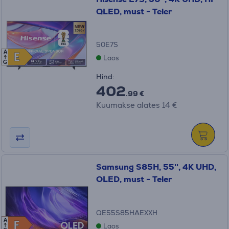
QLED, must - Teler
50E7S
A
E
E
Laos
G
Hind:
402
.99 €
Kuumakse alates 14 €
Samsung S85H, 55'', 4K UHD,
OLED, must - Teler
QE55S85HAEXXH
A
F
F
Laos