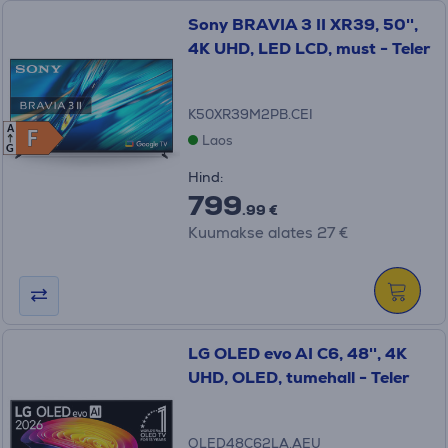
Sony BRAVIA 3 II XR39, 50'',
4K UHD, LED LCD, must - Teler
K50XR39M2PB.CEI
A
F
F
Laos
G
Hind:
799
.99 €
Kuumakse alates 27 €
LG OLED evo AI C6, 48'', 4K
UHD, OLED, tumehall - Teler
OLED48C62LA.AEU