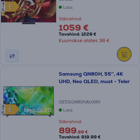
A
E
E
Laos
G
Sõbrahind:
1059 €
Tavahind: 1229 €
Kuumakse alates 36 €
Samsung QN80H, 55'', 4K
UHD, Neo QLED, must - Teler
QE55QN80HAUXXH
A
E
E
Laos
G
Sõbrahind:
899
.99 €
Tavahind: 919.99 €