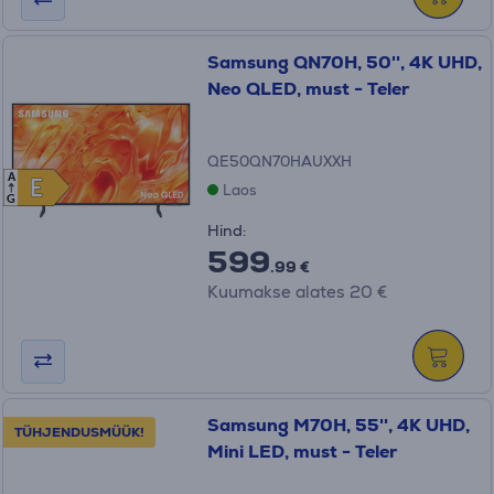
Samsung QN70H, 50'', 4K UHD,
Neo QLED, must - Teler
QE50QN70HAUXXH
A
E
E
Laos
G
Hind:
599
.99 €
Kuumakse alates 20 €
Samsung M70H, 55'', 4K UHD,
TÜHJENDUSMÜÜK!
Mini LED, must - Teler