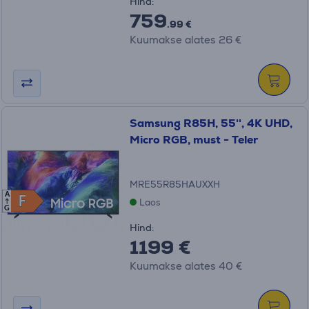
Hind:
759
.99 €
Kuumakse alates 26 €
Samsung R85H, 55'', 4K UHD,
Micro RGB, must - Teler
MRE55R85HAUXXH
A
F
F
Laos
G
Hind:
1199 €
Kuumakse alates 40 €