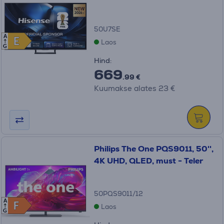
50U7SE
A
E
E
Laos
G
Hind:
669
.99 €
Kuumakse alates 23 €
Philips The One PQS9011, 50'',
4K UHD, QLED, must - Teler
50PQS9011/12
A
F
F
Laos
G