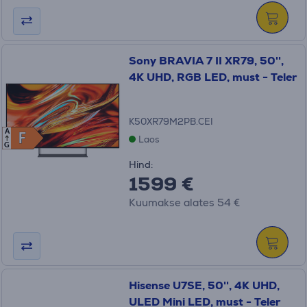
Sony BRAVIA 7 II XR79, 50'',
4K UHD, RGB LED, must - Teler
K50XR79M2PB.CEI
A
F
F
Laos
G
Hind:
1599 €
Kuumakse alates 54 €
Hisense U7SE, 50'', 4K UHD,
ULED Mini LED, must - Teler