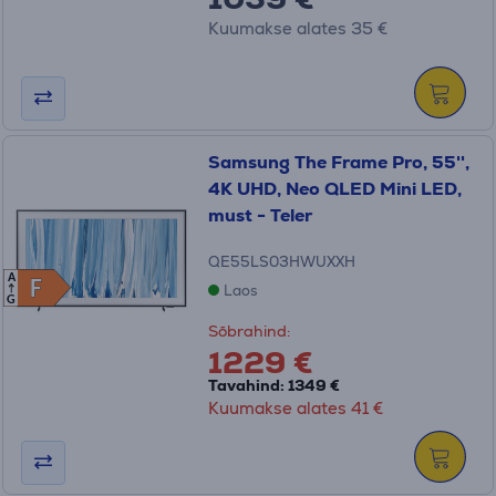
Kuumakse alates 35 €
Samsung The Frame Pro, 55'',
4K UHD, Neo QLED Mini LED,
must - Teler
QE55LS03HWUXXH
A
F
F
Laos
G
Sõbrahind:
1229 €
Tavahind: 1349 €
Kuumakse alates 41 €