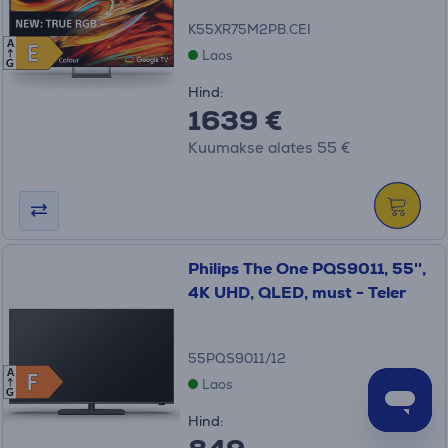
K55XR75M2PB.CEI
A
E
E
Laos
G
Hind:
1639 €
Kuumakse alates 55 €
Philips The One PQS9011, 55'',
4K UHD, QLED, must - Teler
55PQS9011/12
A
F
F
Laos
G
Hind: