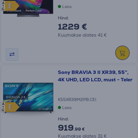
A
E
E
Laos
G
Hind:
1229 €
Kuumakse alates 41 €
Sony BRAVIA 3 II XR39, 55'',
4K UHD, LED LCD, must - Teler
K55XR39M2PB.CEI
A
E
E
Laos
G
Hind:
919
.99 €
Kuumakse alates 31 €