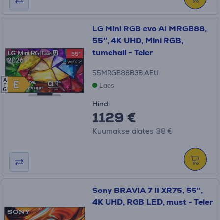
LG Mini RGB evo AI MRGB88,
55'', 4K UHD, Mini RGB,
tumehall - Teler
55MRGB88B3B.AEU
A
E
E
Laos
G
Hind:
1129 €
Kuumakse alates 38 €
Sony BRAVIA 7 II XR75, 55'',
4K UHD, RGB LED, must - Teler