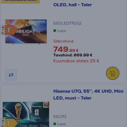
OLED, hall - Teler
55OLED770/12
A
F
F
Laos
G
Sõbrahind:
749
.99 €
Tavahind: 869.99 €
Kuumakse alates 25 €
Hisense U7Q, 55'', 4K UHD, Mini
LED, must - Teler
55U7Q
A
E
E
Laos
G