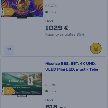
55C79L
A
E
E
Laos
G
Hind:
1029 €
Kuumakse alates 35 €
Hisense E8S, 55'', 4K UHD,
ULED Mini LED, must - Teler
55E8S
A
E
E
Laos
G
Hind:
618