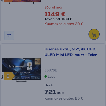
G
Sõbrahind:
1149 €
Tavahind: 1189 €
Kuumakse alates 39 €
Hisense U7SE, 55'', 4K UHD,
ULED Mini LED, must - Teler
55U7SE
A
E
E
Laos
G
Hind:
721
.99 €
Kuumakse alates 25 €