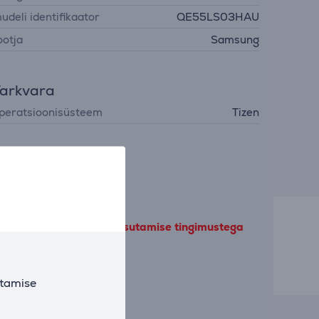
udeli identifikaator
QE55LS03HAU
ootja
Samsung
arkvara
peratsioonisüsteem
Tizen
 meie jõudlusküpsiste kasutamise tingimustega
utamise