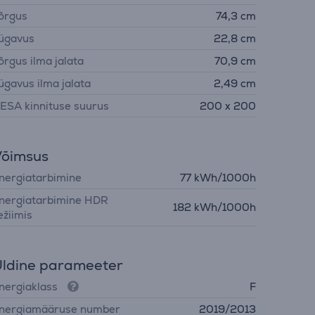
õrgus
74,3 cm
ügavus
22,8 cm
õrgus ilma jalata
70,9 cm
ügavus ilma jalata
2,49 cm
ESA kinnituse suurus
200 x 200
Võimsus
nergiatarbimine
77 kWh/1000h
nergiatarbimine HDR
182 kWh/1000h
ežiimis
ldine parameeter
nergiaklass
F
nergiamääruse number
2019/2013