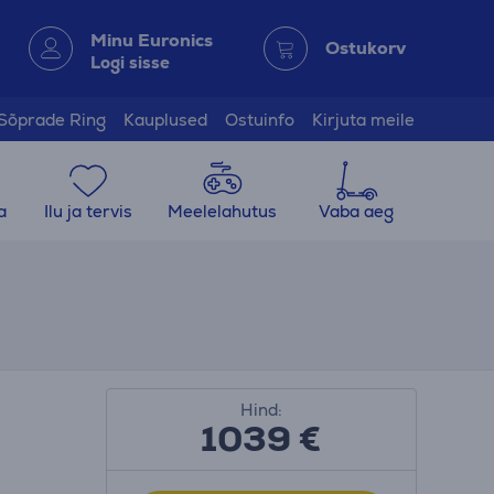
Minu Euronics
Ostukorv
Logi sisse
Sõprade Ring
Kauplused
Ostuinfo
Kirjuta meile
a
Ilu ja tervis
Meelelahutus
Vaba aeg
Hind:
1039 €