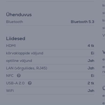
k
s
Ühenduvus
k
Bluetooth
Bluetooth 5.3
s
V
Liidesed
HDMI
4 tk
kõrvaklappide väljund
Ei
e
optiline väljund
Jah
e
LAN (võrguliides, RJ45)
Jah
r
NFC
Ei
USB-A 2.0
2 tk
Ü
WiFi
Jah
e
e