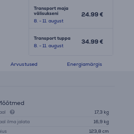
Transport maja
välisukseni
24.99 €
8. - 11. august
Transport tuppa
34.99 €
8. - 11. august
Arvustused
Energiamärgis
Mõõtmed
aal
17,3 kg
aal ilma jalata
16,9 kg
aius
123,8 cm