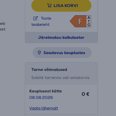
LISA KORVI
A
Toote
F
F
äeb
teabeleht
G
eet
Järelmaksu kalkulaator
Saadavus kauplustes
Tarne võimalused
Sobilik tarneviis vali ostukorvis
Kauplusest kätte
0 €
08.08.2026
Vaata lähemalt