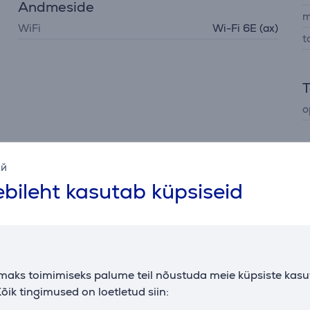
Andmeside
m
WiFi
Wi-Fi 6E (ax)
t
T
o
ий
bileht kasutab küpsiseid
elt osapooltelt, on võimalik vaadata vaid siis kui nõustute
Täpsemad valikud
maks toimimiseks palume teil nõustuda meie küpsiste kas
õik tingimused on loetletud siin:
Kirjeldus