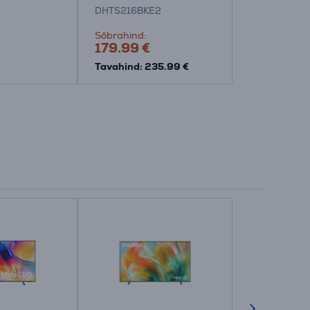
DHTS216BKE2
SIGNAS2
Sõbrahind:
Hind:
179.99 €
265.99 €
Tavahind: 235.99 €