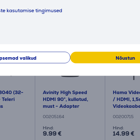
ste kasutamise tingimused
Tarvikud
psemad valikud
Nõustun
3040 (32-
Avinity High Speed ​​
Hama Video
 Teleri
HDMI 90°, kullatud,
/ HDMI, 1,5
us
must - Adapter
Videokaabe
00205164
00200715
Hind:
Hind:
9.99 €
14.99 €