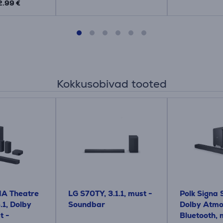
2.99 €
Kokkusobivad tooted
A Theatre
LG S70TY, 3.1.1, must -
Polk Signa S
.1, Dolby
Soundbar
Dolby Atmo
t -
Bluetooth, 