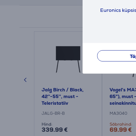
Euronics küpsi
Tä
M 3403
Jalg Birch / Black,
Vogel's MA
77'', must -
42''-55'', must -
65"), must -
eritud
Teleristatiiv
seinakinnit
us
JALG-BR-B
MA3040
Hind:
Sõbrahind:
339.99 €
69.99 €