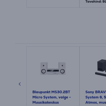
Tavahind: 9
6309, 2.1,
Blaupunkt MS30.2BT
Sony BRAVI
s, must -
Micro System, valge -
System 6, 5
Muusikakeskus
Atmos, mus