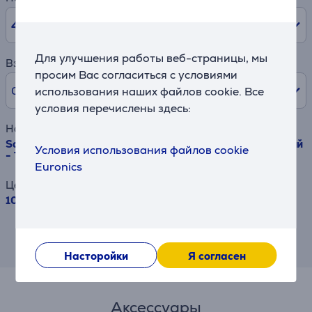
48
мес.
Для улучшения работы веб-страницы, мы
Взнос
просим Вас согласиться с условиями
0% /
0 €
использования наших файлов cookie. Все
условия перечислены здесь:
Наименование товара
Samsung The Frame (2026), 55'', 4K UHD, QLED, черный
Условия использования файлов cookie
- Телевизор
Euronics
Цена
1039 €
Результат является приблизительным и
может отличаться от предлагаемых Вам
условий.
Насторойки
Я согласен
Аксессуары