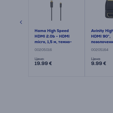
 High
Hama High Speed ​​
Avinity High
 Cable, 4K
HDMI 2.0b - HDMI
HDMI 90°,
 черный -
micro, 1,5 м, темно-
позолоченн
серый - Кабель
черный - 
00205016
00205164
Цена:
Цена:
19.99 €
9.99 €