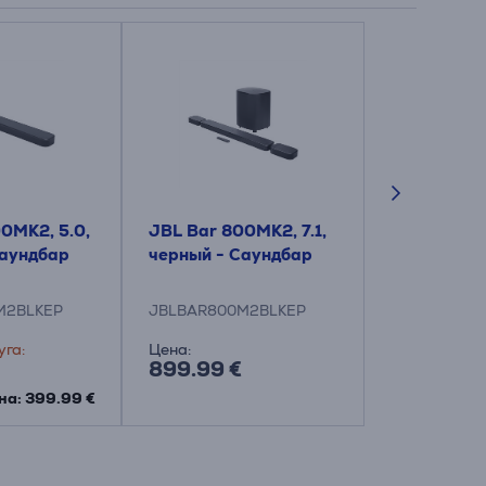
0MK2, 5.0,
JBL Bar 800MK2, 7.1,
JBL Partyb
Саундбар
черный - Саундбар
черный - К
вечеринок
M2BLKEP
JBLBAR800M2BLKEP
JBLPARTYB
уга:
Цена:
Цена:
899.99 €
799.99 €
на: 399.99 €