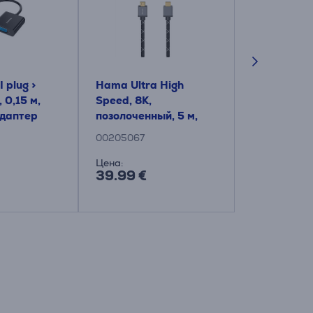
plug >
Hama Ultra High
Адаптер H
 0,15 м,
Speed, 8K,
- HDMI
Адаптер
позолоченный, 5 м,
черный/серый -
00205067
00121775
Кабель
Цена:
Цена:
39.99 €
23.99 €