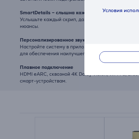
Условия испол
SmartDetails – слышна каждая деталь
Услышьте каждый скрип, далекий шаг или фоновые 
нюансы.
Персонализированное звуковое восприятие
Настройте систему в приложении JBL One – отрег
для обеспечения наилучшего 3D-звука.
Плавное подключение
HDMI eARC, сквозной 4K Dolby Vision, Wi‑Fi 6, Bl
смарт-устройствам.