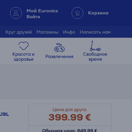
Мой Euronics
Корзина
Войти
Круг друзей
Магазины
Инфо
Написать нам
Красота и
Свободное
Развлечения
здоровье
время
Цена для друга:
399.99
€
JBL
Обычная цена: 649.99 €