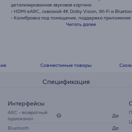
детализированная звуковая картина
• HDMI eARC, сквозной 4K Dolby Vision, Wi‑Fi и Bluetoo
• Калибровка под помещение, поддержка приложения
One
Читать далее
ние
Совместимые товары
Схож
Спецификация
Интерфейсы
ARC - возвратный
П
Да
аудиоканал
Ц
Bluetooth
Да