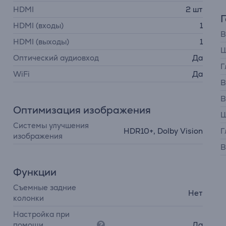
HDMI
2 шт
HDMI (входы)
1
В
HDMI (выходы)
1
Ш
Оптический аудиовход
Да
Г
WiFi
Да
В
В
Оптимизация изображения
Ш
Системы улучшения
HDR10+, Dolby Vision
Г
изображения
В
Функции
Съемные задние
Нет
колонки
Настройка при
помощи
Да