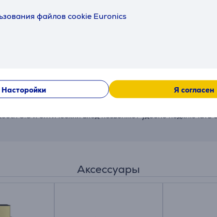
ьзования файлов cookie Euronics
звуки именно так, как их задумал режиссер – точная обра
улируйте эквалайзер, обновите программное обеспечение 
Насторойки
Я согласен
uetooth 5.3 и оптический вход позволяют удобно подключать
Аксессуары