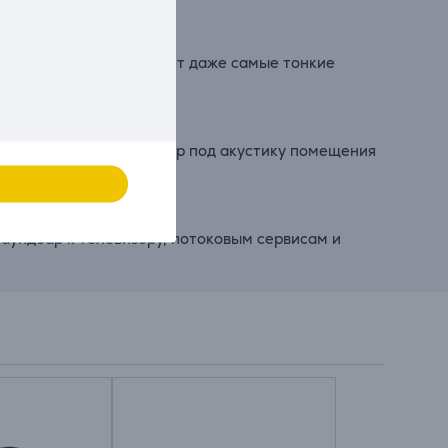
ботка звука JBL выделяет даже самые тонкие
и откалибруйте саундбар под акустику помещения
 саундбар к телевизору, потоковым сервисам и