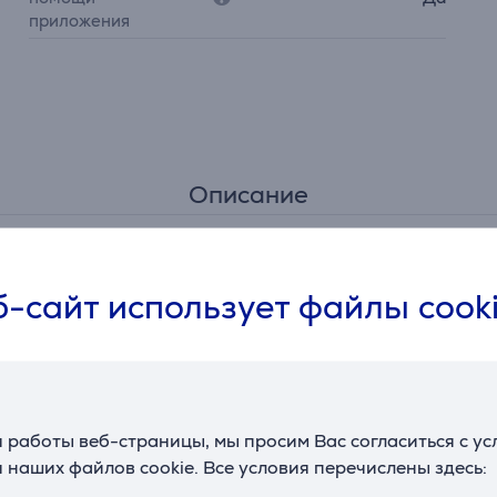
приложения
Описание
ое ощущение кинозала благодаря 5.1-канальной системе, 
-сайт использует файлы cook
 каждое слово и музыкальное произведение.
т объемный звук, который движется вокруг Вас, в том числ
 работы веб-страницы, мы просим Вас согласиться с у
 наших файлов cookie. Все условия перечислены здесь:
щей в реальном времени, ни один шепот или тихая реплик
й шум.