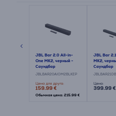
ox 710,
JBL Bar 2.0 All-in-
JBL Bar 2.
олонка для
One MK2, черный -
MK2, черны
Саундбар
Саундбар
X710EU
JBLBAR20AIOM2BLKEP
JBLBAR21D
Цена для друга:
Цена:
159.99 €
399.99 €
Обычная цена: 215.99 €