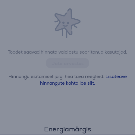
Toodet saavad hinnata vaid ostu sooritanud kasutajad.
Jäta arvustus
Hinnangu esitamisel jälgi hea tava reegleid.
Lisateave
hinnangute kohta loe siit.
Energiamärgis