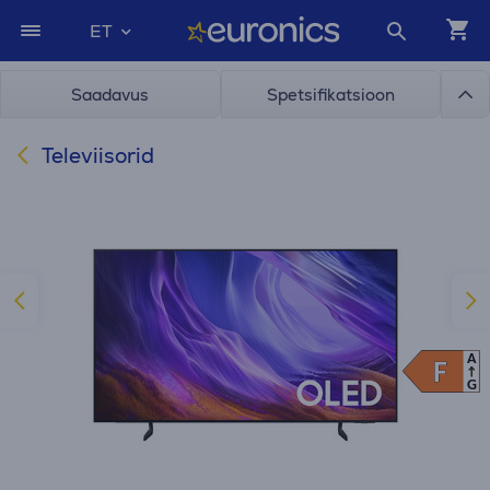
ET
Saadavus
Spetsifikatsioon
Televiisorid
A
F
F
G