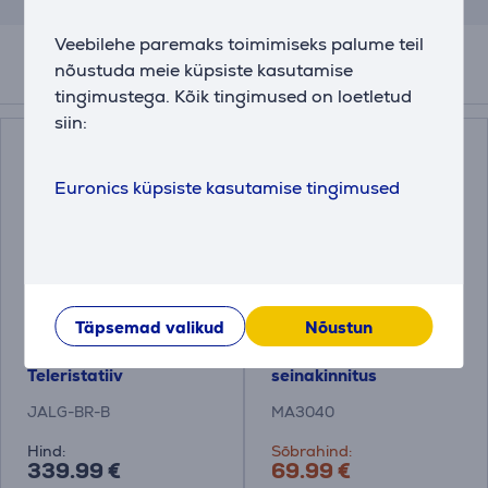
Veebilehe paremaks toimimiseks palume teil
nõustuda meie küpsiste kasutamise
Tarvikud
tingimustega. Kõik tingimused on loetletud
siin:
Euronics küpsiste kasutamise tingimused
Täpsemad valikud
Nõustun
Jalg Birch / Black,
Vogel's MA3040 (32-
42''-55'', must -
65"), must - Teleri
Teleristatiiv
seinakinnitus
JALG-BR-B
MA3040
Hind:
Sõbrahind:
339.99 €
69.99 €