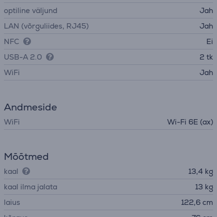
optiline väljund
Jah
LAN (võrguliides, RJ45)
Jah
NFC
Ei
USB-A 2.0
2 tk
WiFi
Jah
Andmeside
WiFi
Wi-Fi 6E (ax)
Mõõtmed
kaal
13,4 kg
kaal ilma jalata
13 kg
laius
122,6 cm