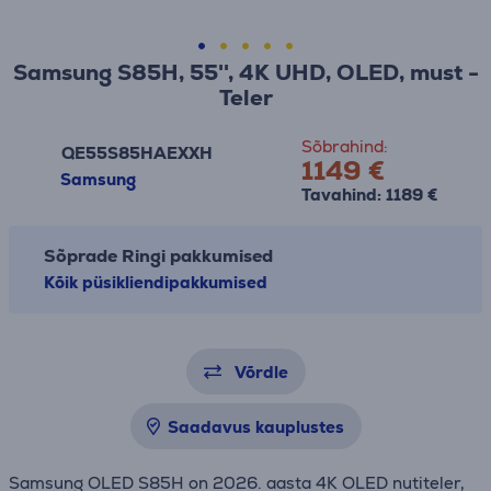
Samsung S85H, 55'', 4K UHD, OLED, must -
Teler
Sõbrahind:
QE55S85HAEXXH
1149 €
Samsung
Tavahind: 1189 €
Sõprade Ringi pakkumised
Kõik püsikliendipakkumised
Võrdle
Saadavus kauplustes
Samsung OLED S85H on 2026. aasta 4K OLED nutiteler,