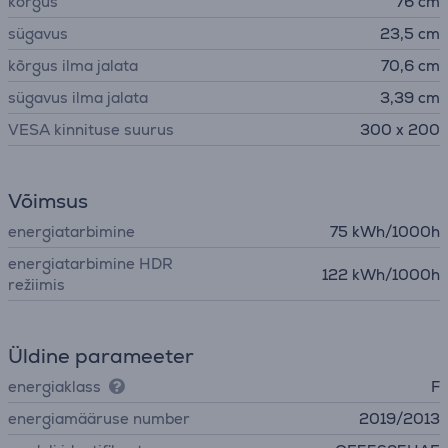
kõrgus
76 cm
sügavus
23,5 cm
kõrgus ilma jalata
70,6 cm
sügavus ilma jalata
3,39 cm
VESA kinnituse suurus
300 x 200
Võimsus
energiatarbimine
75 kWh/1000h
energiatarbimine HDR
122 kWh/1000h
režiimis
Üldine parameeter
energiaklass
F
energiamääruse number
2019/2013