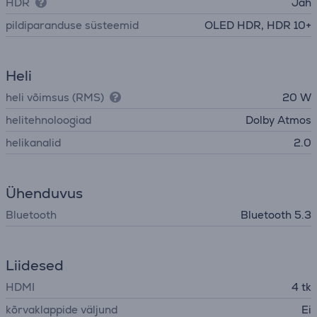
HDR
Jah
pildiparanduse süsteemid
OLED HDR, HDR 10+
Heli
heli võimsus (RMS)
20 W
helitehnoloogiad
Dolby Atmos
helikanalid
2.0
Ühenduvus
Bluetooth
Bluetooth 5.3
Liidesed
HDMI
4 tk
kõrvaklappide väljund
Ei