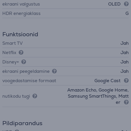
ekraani valgustus
OLED
HDR energiaklass
G
Funktsioonid
Smart TV
Jah
Netflix
Jah
Disney+
Jah
ekraani peegeldamine
Jah
voogedastamise formaat
Google Cast
Amazon Echo, Google Home,
nutikodu tugi
Samsung SmartThings, Matt
er
Pildiparandus