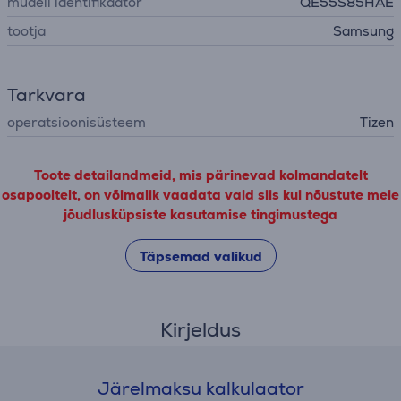
mudeli identifikaator
QE55S85HAE
tootja
Samsung
Tarkvara
operatsioonisüsteem
Tizen
Toote detailandmeid, mis pärinevad kolmandatelt
osapooltelt, on võimalik vaadata vaid siis kui nõustute meie
jõudlusküpsiste kasutamise tingimustega
Täpsemad valikud
Kirjeldus
Järelmaksu kalkulaator