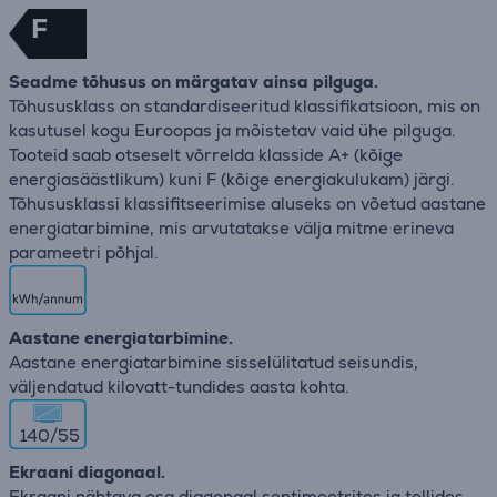
F
Seadme tõhusus on märgatav ainsa pilguga.
Tõhususklass on standardiseeritud klassifikatsioon, mis on
kasutusel kogu Euroopas ja mõistetav vaid ühe pilguga.
Tooteid saab otseselt võrrelda klasside A+ (kõige
energiasäästlikum) kuni F (kõige energiakulukam) järgi.
Tõhususklassi klassifitseerimise aluseks on võetud aastane
energiatarbimine, mis arvutatakse välja mitme erineva
parameetri põhjal.
Aastane energiatarbimine.
Aastane energiatarbimine sisselülitatud seisundis,
väljendatud kilovatt-tundides aasta kohta.
140/55
Ekraani diagonaal.
Ekraani nähtava osa diagonaal sentimeetrites ja tollides.