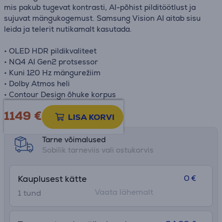
mis pakub tugevat kontrasti, AI-põhist pilditöötlust ja
sujuvat mängukogemust. Samsung Vision AI aitab sisu
leida ja telerit nutikamalt kasutada.
• OLED HDR pildikvaliteet
• NQ4 AI Gen2 protsessor
• Kuni 120 Hz mängurežiim
• Dolby Atmos heli
• Contour Design õhuke korpus
1149 €
Toote teabeleht
LISA KORVI
Tarne võimalused
Sobilik tarneviis vali ostukorvis
0 €
Kauplusest kätte
Vaata lähemalt
1 tund