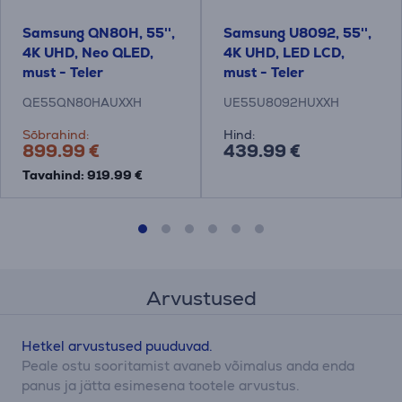
Samsung QN80H, 55'',
Samsung U8092, 55'',
4K UHD, Neo QLED,
4K UHD, LED LCD,
must - Teler
must - Teler
QE55QN80HAUXXH
UE55U8092HUXXH
Sõbrahind:
Hind:
899.99 €
439.99 €
Tavahind: 919.99 €
Arvustused
Hetkel arvustused puuduvad.
Peale ostu sooritamist avaneb võimalus anda enda
panus ja jätta esimesena tootele arvustus.