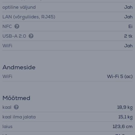
optiline väljund
Jah
LAN (võrguliides, RJ45)
Jah
NFC
Ei
USB-A 2.0
2 tk
WiFi
Jah
Andmeside
WiFi
Wi-Fi 5 (ac)
Mõõtmed
kaal
18,9 kg
kaal ilma jalata
15,1 kg
laius
123,6 cm