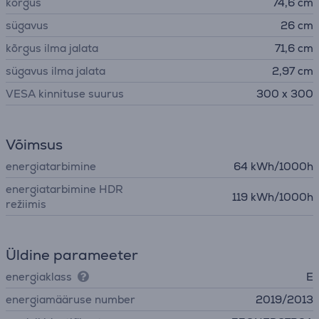
kõrgus
74,6 cm
sügavus
26 cm
kõrgus ilma jalata
71,6 cm
sügavus ilma jalata
2,97 cm
VESA kinnituse suurus
300 x 300
Võimsus
energiatarbimine
64 kWh/1000h
energiatarbimine HDR
119 kWh/1000h
režiimis
Üldine parameeter
energiaklass
E
energiamääruse number
2019/2013