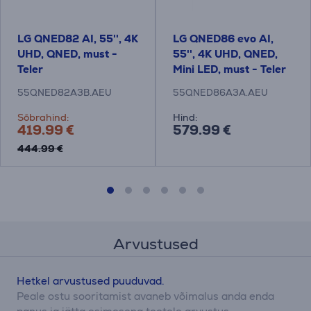
LG QNED82 AI, 55'', 4K
LG QNED86 evo AI,
UHD, QNED, must -
55'', 4K UHD, QNED,
Teler
Mini LED, must - Teler
55QNED82A3B.AEU
55QNED86A3A.AEU
Sõbrahind:
Hind:
419.99 €
579.99 €
444.99 €
Arvustused
Hetkel arvustused puuduvad.
Peale ostu sooritamist avaneb võimalus anda enda