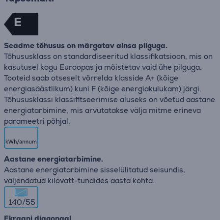
E
Seadme tõhusus on märgatav ainsa pilguga.
Tõhususklass on standardiseeritud klassifikatsioon, mis on
kasutusel kogu Euroopas ja mõistetav vaid ühe pilguga.
Tooteid saab otseselt võrrelda klasside A+ (kõige
energiasäästlikum) kuni F (kõige energiakulukam) järgi.
Tõhususklassi klassifitseerimise aluseks on võetud aastane
energiatarbimine, mis arvutatakse välja mitme erineva
parameetri põhjal.
Aastane energiatarbimine.
Aastane energiatarbimine sisselülitatud seisundis,
väljendatud kilovatt-tundides aasta kohta.
140/55
Ekraani diagonaal.