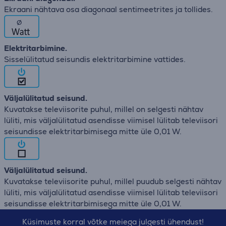
Ekraani nähtava osa diagonaal sentimeetrites ja tollides.
∅
Elektritarbimine.
Sisselülitatud seisundis elektritarbimine vattides.
Väljalülitatud seisund.
Kuvatakse televiisorite puhul, millel on selgesti nähtav
lüliti, mis väljalülitatud asendisse viimisel lülitab televiisori
seisundisse elektritarbimisega mitte üle 0,01 W.
Väljalülitatud seisund.
Kuvatakse televiisorite puhul, millel puudub selgesti nähtav
lüliti, mis väljalülitatud asendisse viimisel lülitab televiisori
seisundisse elektritarbimisega mitte üle 0,01 W.
Küsimuste korral võtke meiega julgesti ühendust!