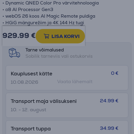
• Dynamic QNED Color Pro värvitehnoloogia
• α8 AI Processor Gen3
• webOS 26 koos AI Magic Remote puldiga
• HGiG mängurežiim ja 4K 144 Hz tugi
929.99
€
Toote teabeleht
LISA KORVI
Tarne võimalused
Sobilik tarneviis vali ostukorvis
0 €
Kauplusest kätte
Vaata lähemalt
10.08.2026
24.99 €
Transport maja välisukseni
10. - 12. august
34.99 €
Transport tuppa