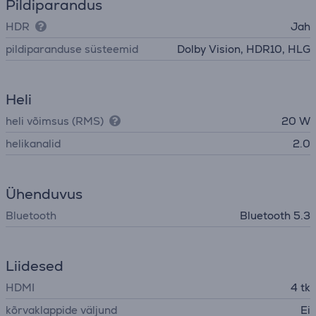
Pildiparandus
HDR
Jah
pildiparanduse süsteemid
Dolby Vision, HDR10, HLG
Heli
heli võimsus (RMS)
20 W
helikanalid
2.0
Ühenduvus
Bluetooth
Bluetooth 5.3
Liidesed
HDMI
4 tk
kõrvaklappide väljund
Ei