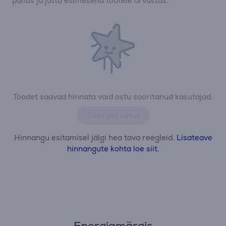
panus ja jätta esimesena tootele arvustus.
Toodet saavad hinnata vaid ostu sooritanud kasutajad.
Jäta arvustus
Hinnangu esitamisel jälgi hea tava reegleid.
Lisateave
hinnangute kohta loe siit.
Energiamärgis