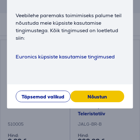
Tulemus on ligikaudne ja võib erineda sulle
pakutavatest tingimustest.
Veebilehe paremaks toimimiseks palume teil
nõustuda meie küpsiste kasutamise
Tarvikud
tingimustega. Kõik tingimused on loetletud
siin:
Euronics küpsiste kasutamise tingimused
Täpsemad valikud
Nõustun
Ekraanipuhastuskompl
Jalg Birch / Black,
ekt
42''-55'', must -
Teleristatiiv
510005
JALG-BR-B
Hind:
Hind: