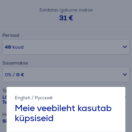
Eeldatav igakuine makse
31 €
Periood
48
kuud
Sissemakse
0% /
0 €
Toode
LG QNED87 evo AI, 55'', 4K UHD, QNED Mini LED, must -
English
/
Русский
Teler
Meie veebileht kasutab
Hind
küpsiseid
929.99 €