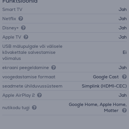
Funktsioonid
Smart TV
Jah
Netflix
Jah
Disney+
Jah
Apple TV
Jah
USB mälupulgale või välisele
kõvakettale salvestamise
Ei
võimalus
ekraani peegeldamine
Jah
voogedastamise formaat
Google Cast
seadmete ühilduvussüsteem
Simplink (HDMI-CEC)
Apple AirPlay 2
Jah
Google Home, Apple Home,
nutikodu tugi
Matter