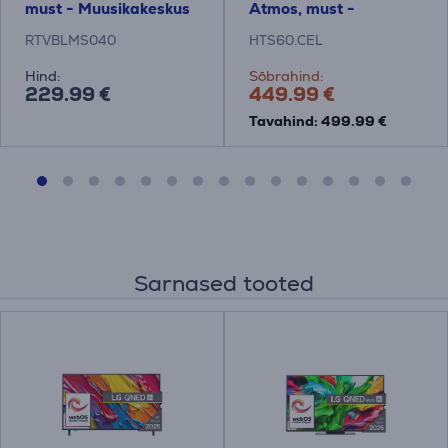
must - Muusikakeskus
Atmos, must -
Kodukinosüsteem
RTVBLMS040
HTS60.CEL
Hind:
Sõbrahind:
229.99 €
449.99 €
Tavahind: 499.99 €
Sarnased tooted