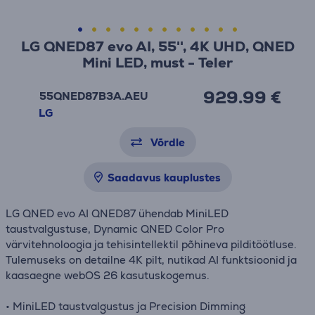
LG QNED87 evo AI, 55'', 4K UHD, QNED
Mini LED, must - Teler
929.99 €
55QNED87B3A.AEU
LG
Võrdle
Saadavus kauplustes
LG QNED evo AI QNED87 ühendab MiniLED
taustvalgustuse, Dynamic QNED Color Pro
värvitehnoloogia ja tehisintellektil põhineva pilditöötluse.
Tulemuseks on detailne 4K pilt, nutikad AI funktsioonid ja
kaasaegne webOS 26 kasutuskogemus.
• MiniLED taustvalgustus ja Precision Dimming