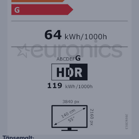
Täpsemalt: