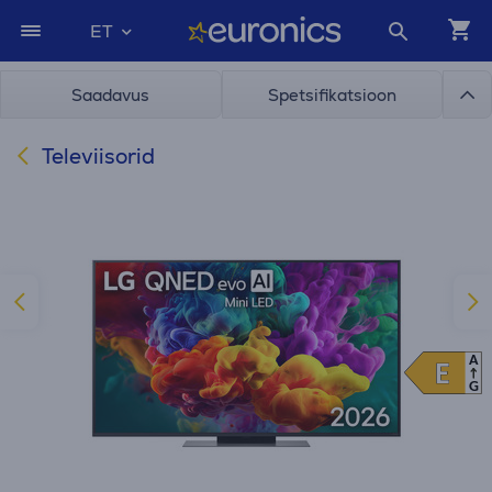
ET
Saadavus
Spetsifikatsioon
Televiisorid
A
E
E
G