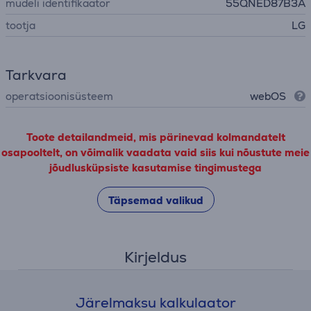
mudeli identifikaator
55QNED87B3A
tootja
LG
Tarkvara
operatsioonisüsteem
webOS
Toote detailandmeid, mis pärinevad kolmandatelt
osapooltelt, on võimalik vaadata vaid siis kui nõustute meie
jõudlusküpsiste kasutamise tingimustega
Täpsemad valikud
Kirjeldus
Järelmaksu kalkulaator