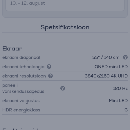
10. - 12. august
Spetsifikatsioon
Ekraan
ekraani diagonaal
55" / 140 cm
ekraani tehnoloogia
QNED mini LED
ekraani resolutsioon
3840х2160 4K UHD
paneeli
120 Hz
värskendussagedus
ekraani valgustus
Mini LED
HDR energiaklass
G