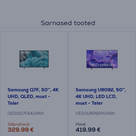
Sarnased tooted
Samsung Q7F, 50'', 4K
Samsung U8092, 50'',
UHD, QLED, must -
4K UHD, LED LCD,
Teler
must - Teler
QE50Q7F4AUXXH
UE50U8092HUXXH
Sõbrahind:
Hind:
329.99 €
419.99 €