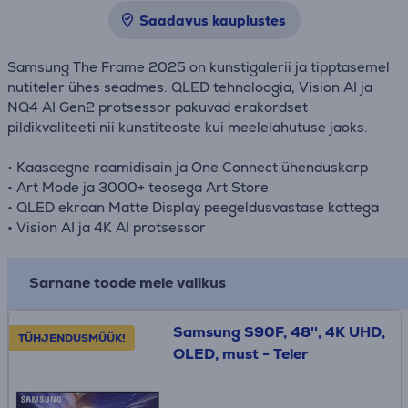
Saadavus kauplustes
Samsung The Frame 2025 on kunstigalerii ja tipptasemel
nutiteler ühes seadmes. QLED tehnoloogia, Vision AI ja
NQ4 AI Gen2 protsessor pakuvad erakordset
pildikvaliteeti nii kunstiteoste kui meelelahutuse jaoks.
• Kaasaegne raamidisain ja One Connect ühenduskarp
• Art Mode ja 3000+ teosega Art Store
• QLED ekraan Matte Display peegeldusvastase kattega
• Vision AI ja 4K AI protsessor
Sarnane toode meie valikus
Samsung S90F, 48'', 4K UHD,
TÜHJENDUSMÜÜK!
OLED, must - Teler