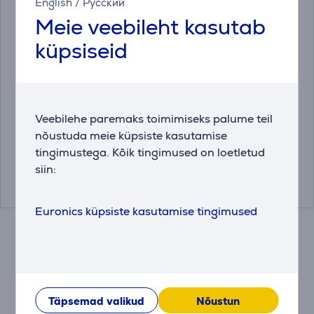
English
/
Русский
Meie veebileht kasutab
küpsiseid
Jalg Birch / Black,
Vogel's 3423 Comfort
42''-55'', must -
Full-Motion, 32" - 65",
Teleristatiiv
must - Teleri
Veebilehe paremaks toimimiseks palume teil
seinakinnitus
JALG-BR-B
TVM3423
nõustuda meie küpsiste kasutamise
tingimustega. Kõik tingimused on loetletud
Hind:
Hind:
siin:
339.99 €
159.99 €
Euronics küpsiste kasutamise tingimused
Kokkusobivad tooted
Täpsemad valikud
Nõustun