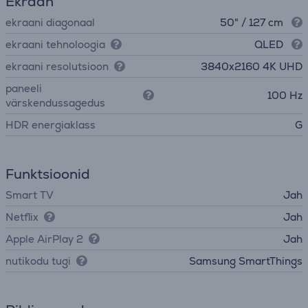
Ekraan
ekraani diagonaal
50" / 127 cm
ekraani tehnoloogia
QLED
ekraani resolutsioon
3840х2160 4K UHD
paneeli
100 Hz
värskendussagedus
HDR energiaklass
G
Funktsioonid
Smart TV
Jah
Netflix
Jah
Apple AirPlay 2
Jah
nutikodu tugi
Samsung SmartThings