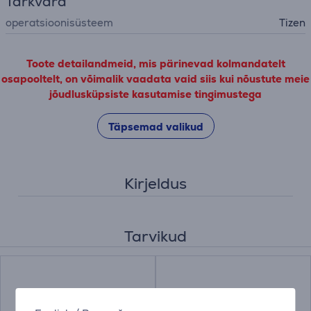
Tarkvara
operatsioonisüsteem
Tizen
Toote detailandmeid, mis pärinevad kolmandatelt
osapooltelt, on võimalik vaadata vaid siis kui nõustute meie
jõudlusküpsiste kasutamise tingimustega
Täpsemad valikud
Kirjeldus
Tarvikud