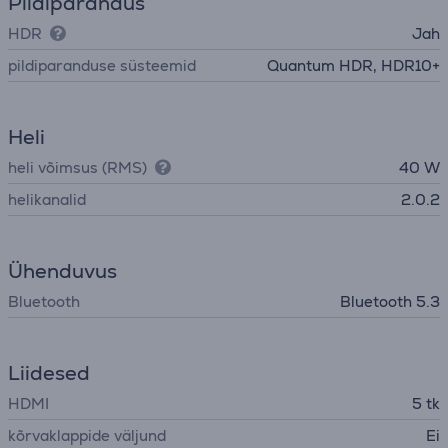
Pildiparandus
HDR
Jah
pildiparanduse süsteemid
Quantum HDR, HDR10+
Heli
heli võimsus (RMS)
40 W
helikanalid
2.0.2
Ühenduvus
Bluetooth
Bluetooth 5.3
Liidesed
HDMI
5 tk
kõrvaklappide väljund
Ei