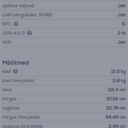
optiline väljund
Jah
LAN (võrguliides, RJ45)
Jah
NFC
Ei
USB-A 2.0
2 tk
WiFi
Jah
Mõõtmed
kaal
12,2 kg
kaal ilma jalata
11,8 kg
laius
112,4 cm
kõrgus
67,92 cm
sügavus
22,78 cm
kõrgus ilma jalata
64,49 cm
sügavus ilma jalata
2,49 cm