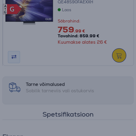
QE48S90FAEXXH
A
G
G
Laos
G
Sõbrahind:
759
.99 €
Tavahind: 859.99 €
Kuumakse alates 26 €
Tarne võimalused
Sobilik tarneviis vali ostukorvis
Spetsifikatsioon