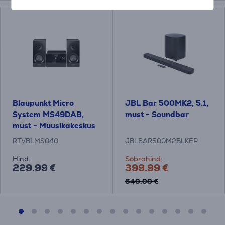
Blaupunkt Micro
JBL Bar 500MK2, 5.1,
System MS49DAB,
must - Soundbar
must - Muusikakeskus
RTVBLMS040
JBLBAR500M2BLKEP
Hind:
Sõbrahind:
229.99 €
399.99 €
649.99 €