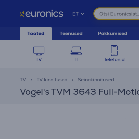
ET
Tooted
Teenused
Pakkumised
TV
IT
Telefonid
TV
TV kinnitused
Seinakinnitused
Vogel's TVM 3643 Full-Motion,