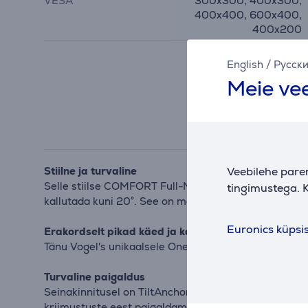
VESA
300x300, 400x300,
400x400, 600x400,
400x200
English
/
Русск
Meie vee
Veebilehe pare
Stiilne ja turvaline
Selle stiilse COMFORT Full-Motion+ TV seinakinnituse
tingimustega. K
kallutada kuni 20°. See on mõeldud intensiivseks kas
Euronics küpsi
Erakordselt pikad käed ja kasutajasõbralik
Tänu Vogel's unikaalsele OneFinger™ tehnoloogiale on 
Turvaline paigaldus
Seinakinnitusel on TiltAnchor™ süsteem, mis võimaldab
kriimustuste eest paigaldamise ajal.