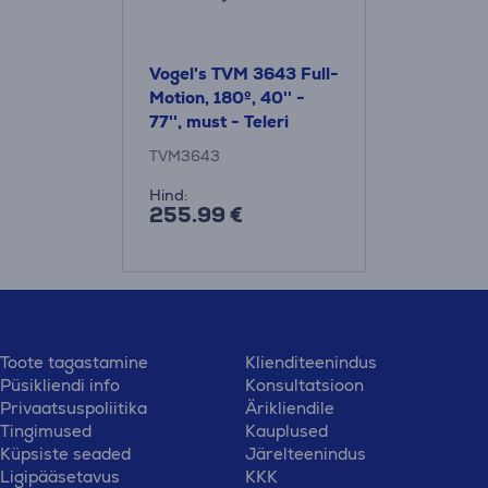
Vogel's TVM 3643 Full-
Motion, 180º, 40'' -
77'', must - Teleri
seinakinnitus
TVM3643
Hind:
255.99 €
Toote tagastamine
Klienditeenindus
Püsikliendi info
Konsultatsioon
Privaatsuspoliitika
Ärikliendile
Tingimused
Kauplused
Küpsiste seaded
Järelteenindus
Ligipääsetavus
KKK