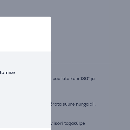
utamise
s võimaldab televiisorit pöörata kuni 180° ja
tele saad televiisorit pöörata suure nurga all.
sevad pehmed padjad televiisori tagakülge