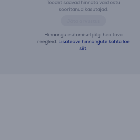
Toodet saavad hinnata vaid ostu
sooritanud kasutajad.
Jäta arvustus
Hinnangu esitamisel jälgi hea tava
reegleid.
Lisateave hinnangute kohta loe
siit.