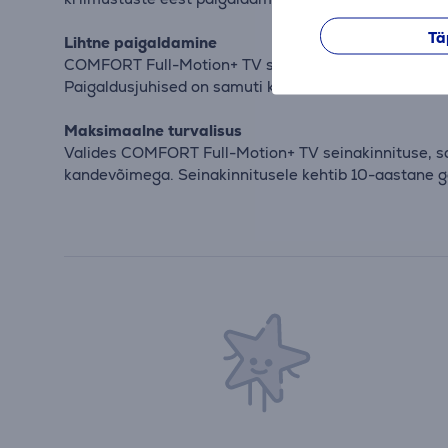
Tä
Lihtne paigaldamine
COMFORT Full-Motion+ TV seinakinnitus on lihtne paig
Paigaldusjuhised on samuti kaasas.
Maksimaalne turvalisus
Valides COMFORT Full-Motion+ TV seinakinnituse, saa
kandevõimega. Seinakinnitusele kehtib 10-aastane ga