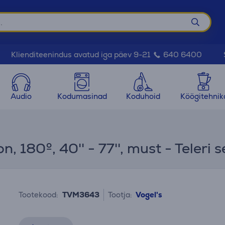
Klienditeenindus avatud iga päev 9-21
640 6400
Audio
Kodumasinad
Koduhoid
Köögitehnik
 180º, 40'' - 77'', must - Teleri s
Tootekood:
TVM3643
Tootja:
Vogel's