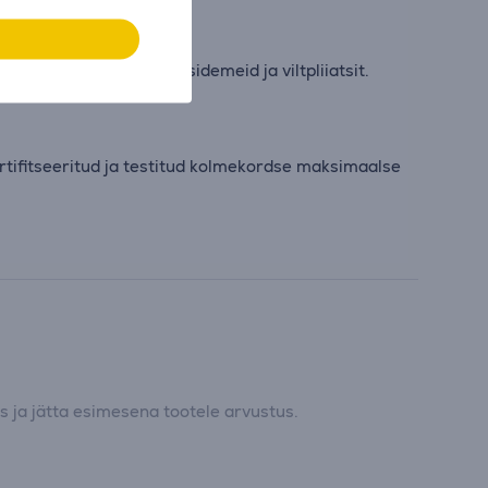
ower tüübleid, kaablisidemeid ja viltpliiatsit.
rtifitseeritud ja testitud kolmekordse maksimaalse
 ja jätta esimesena tootele arvustus.