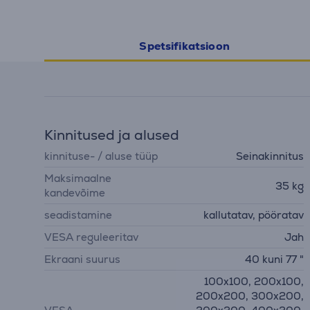
Spetsifikatsioon
Kinnitused ja alused
kinnituse- / aluse tüüp
Seinakinnitus
Maksimaalne
35 kg
kandevõime
seadistamine
kallutatav, pööratav
VESA reguleeritav
Jah
Ekraani suurus
40 kuni 77 "
100x100, 200x100,
200x200, 300x200,