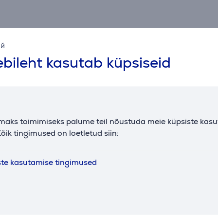
ий
bileht kasutab küpsiseid
Kirjeldus
maks toimimiseks palume teil nõustuda meie küpsiste kas
ga saad nautida oma suurt televiisorit maksimaalselt. Kinnitu
õik tingimused on loetletud siin:
utamiseks, seega sobib ideaalselt peredele lastega.
ste kasutamise tingimused
seinakinnituse liigutamine eriti sujuv. Tänu eriti pikkadele kä
 televiisorit kallutada ja turvaliselt fikseerida. Lisaks kait