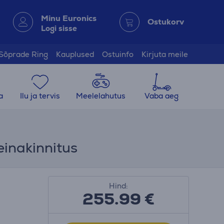
Minu Euronics
Ostukorv
Logi sisse
Sõprade Ring
Kauplused
Ostuinfo
Kirjuta meile
a
Ilu ja tervis
Meelelahutus
Vaba aeg
einakinnitus
Hind:
255.99
€