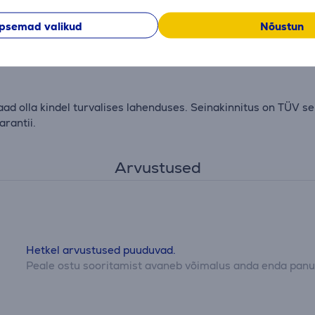
psemad valikud
Nõustun
aldada. Pakend sisaldab puurimismalli, kruvisid, Fischer® DuoP
d olla kindel turvalises lahenduses. Seinakinnitus on TÜV se
rantii.
Arvustused
Hetkel arvustused puuduvad.
Peale ostu sooritamist avaneb võimalus anda enda panus