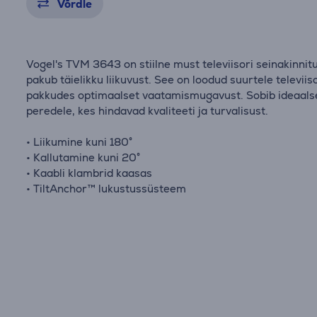
Võrdle
Vogel's TVM 3643 on stiilne must televiisori seinakinnit
pakub täielikku liikuvust. See on loodud suurtele televiiso
pakkudes optimaalset vaatamismugavust. Sobib ideaals
peredele, kes hindavad kvaliteeti ja turvalisust.
• Liikumine kuni 180°
• Kallutamine kuni 20°
• Kaabli klambrid kaasas
• TiltAnchor™ lukustussüsteem