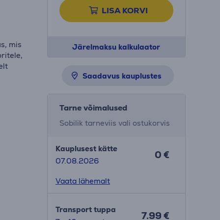
LISA KORVI
us, mis
Järelmaksu kalkulaator
ritele,
elt
Saadavus kauplustes
Tarne võimalused
Sobilik tarneviis vali ostukorvis
Kauplusest kätte
0 €
07.08.2026
Vaata lähemalt
Transport tuppa
7.99 €