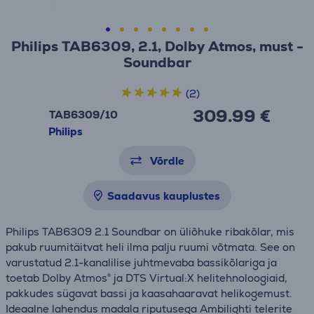
Philips TAB6309, 2.1, Dolby Atmos, must -
Soundbar
(2)
309.99 €
TAB6309/10
Philips
Võrdle
Saadavus kauplustes
Philips TAB6309 2.1 Soundbar on üliõhuke ribakõlar, mis
pakub ruumitäitvat heli ilma palju ruumi võtmata. See on
varustatud 2.1-kanalilise juhtmevaba bassikõlariga ja
toetab Dolby Atmos® ja DTS Virtual:X helitehnoloogiaid,
pakkudes sügavat bassi ja kaasahaaravat helikogemust.
Ideaalne lahendus madala riputusega Ambilighti telerite