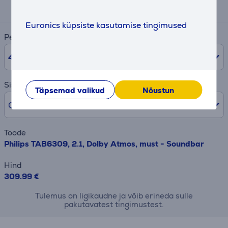
11 €
Euronics küpsiste kasutamise tingimused
Periood
48
kuud
Sissemakse
Täpsemad valikud
Nõustun
0% /
0 €
Toode
Philips TAB6309, 2.1, Dolby Atmos, must - Soundbar
Hind
309.99 €
Tulemus on ligikaudne ja võib erineda sulle
pakutavatest tingimustest.