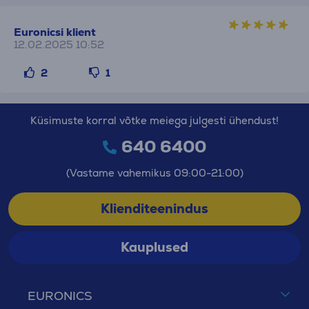
Euronicsi klient
12.02.2025 10:52
2
1
Küsimuste korral võtke meiega julgesti ühendust!
640 6400
(Vastame vahemikus 09:00-21:00)
Klienditeenindus
Kauplused
EURONICS