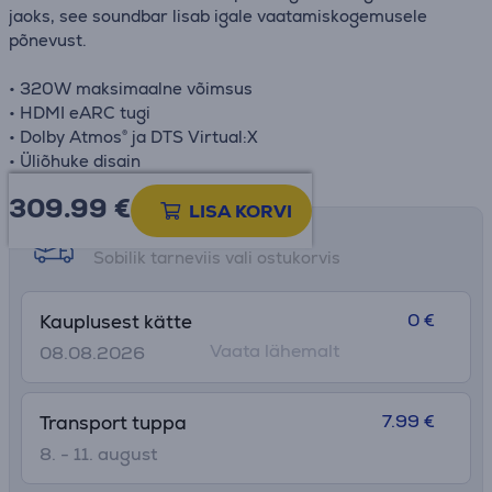
jaoks, see soundbar lisab igale vaatamiskogemusele
põnevust.
• 320W maksimaalne võimsus
• HDMI eARC tugi
• Dolby Atmos® ja DTS Virtual:X
• Üliõhuke disain
309.99
€
LISA KORVI
Tarne võimalused
Sobilik tarneviis vali ostukorvis
0 €
Kauplusest kätte
Vaata lähemalt
08.08.2026
7.99 €
Transport tuppa
8. - 11. august