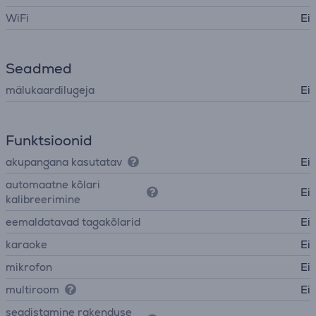
WiFi
Ei
Seadmed
mälukaardilugeja
Ei
Funktsioonid
akupangana kasutatav
Ei
automaatne kõlari
Ei
kalibreerimine
eemaldatavad tagakõlarid
Ei
karaoke
Ei
mikrofon
Ei
multiroom
Ei
seadistamine rakenduse