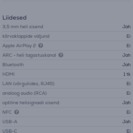
Liidesed
3,5 mm heli sisend
Jah
kõrvaklappide väljund
Ei
Apple AirPlay 2
Ei
ARC - heli tagastuskanal
Jah
Bluetooth
Jah
HDMI
1 tk
LAN (võrguliides, RJ45)
Ei
analoog audio (RCA)
Ei
optiline helisignaali sisend
Jah
NFC
Ei
USB-A
Jah
USB-C
Ei