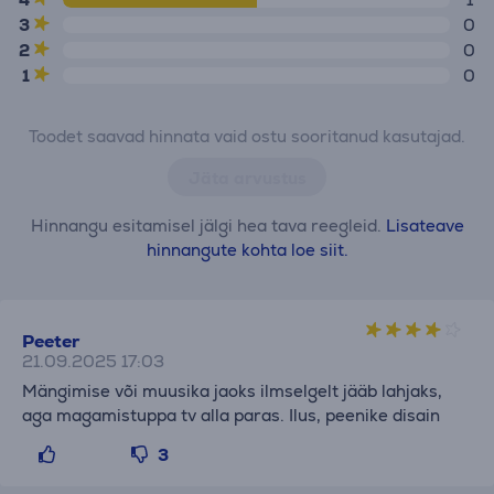
3
0
2
0
1
0
Toodet saavad hinnata vaid ostu sooritanud kasutajad.
Jäta arvustus
Hinnangu esitamisel jälgi hea tava reegleid.
Lisateave
hinnangute kohta loe siit.
Peeter
21.09.2025 17:03
Mängimise või muusika jaoks ilmselgelt jääb lahjaks,
aga magamistuppa tv alla paras. Ilus, peenike disain
3