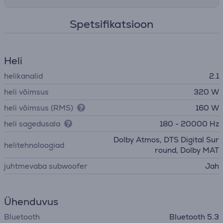
Spetsifikatsioon
Heli
helikanalid
2.1
heli võimsus
320 W
heli võimsus (RMS)
160 W
heli sagedusala
180 - 20000 Hz
Dolby Atmos, DTS Digital Sur
helitehnoloogiad
round, Dolby MAT
juhtmevaba subwoofer
Jah
Ühenduvus
Bluetooth
Bluetooth 5.3