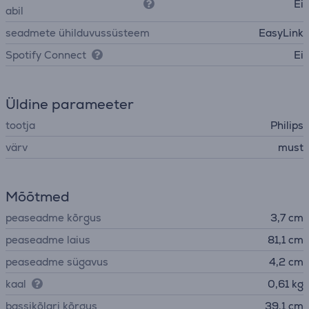
Ei
abil
seadmete ühilduvussüsteem
EasyLink
Spotify Connect
Ei
Üldine parameeter
tootja
Philips
värv
must
Mõõtmed
peaseadme kõrgus
3,7 cm
peaseadme laius
81,1 cm
peaseadme sügavus
4,2 cm
kaal
0,61 kg
bassikõlari kõrgus
39,1 cm