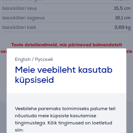
bassikõlari laius
15,5 cm
bassikõlari sügavus
16,1 cm
bassikõlari kaal
3,69 kg
Toote detailandmeid, mis pärinevad kolmandatelt
osapooltelt, on võimalik vaadata vaid siis kui nõustute meie
jõudlusküpsiste kasutamise tingimustega
English
/
Русский
Meie veebileht kasutab
Täpsemad valikud
küpsiseid
Kirjeldus
Veebilehe paremaks toimimiseks palume teil
Järelmaksu kalkulaator
nõustuda meie küpsiste kasutamise
tingimustega. Kõik tingimused on loetletud
Eeldatav igakuine makse
siin: