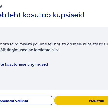
sügavus
47,5 cm
ий
bileht kasutab küpsiseid
maks toimimiseks palume teil nõustuda meie küpsiste kas
õik tingimused on loetletud siin:
ste kasutamise tingimused
psemad valikud
Nõustun