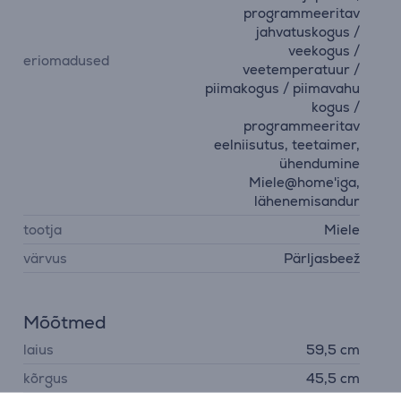
programmeeritav
jahvatuskogus /
veekogus /
eriomadused
veetemperatuur /
piimakogus / piimavahu
kogus /
programmeeritav
eelniisutus, teetaimer,
ühendumine
Miele@home'iga,
lähenemisandur
tootja
Miele
värvus
Pärljasbeež
Mõõtmed
laius
59,5 cm
kõrgus
45,5 cm