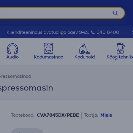
Klienditeenindus avatud iga päev 9-21
640 6400
Audio
Kodumasinad
Koduhoid
Köögitehnik
pressomasinad
 espressomasin
Tootekood:
CVA7845DX/PEBE
Tootja:
Miele