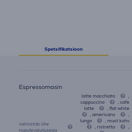
Spetsifikatsioon
Espressomasin
latte macchiato
,
cappuccino
, cafe
latte
, flat white
, americano
,
lungo
, must kohv
valmistab ühe
, ristretto
,
nupulevajutusega