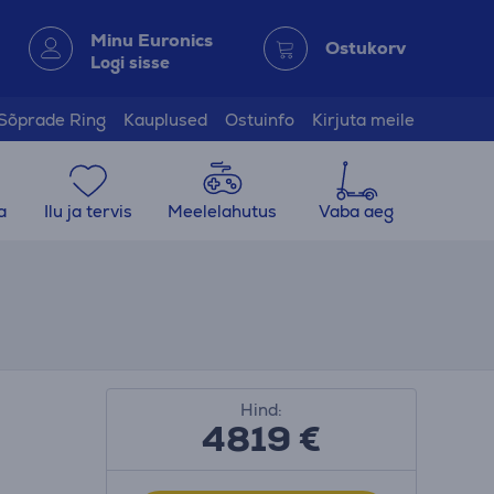
Minu Euronics
Ostukorv
Logi sisse
Sõprade Ring
Kauplused
Ostuinfo
Kirjuta meile
a
Ilu ja tervis
Meelelahutus
Vaba aeg
Hind:
4819 €