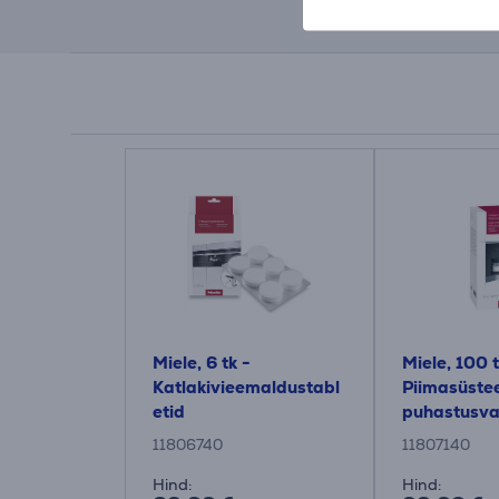
Miele, 6 tk -
Miele, 100 t
Katlakivieemaldustabl
Piimasüste
etid
puhastusv
11806740
11807140
Hind:
Hind: