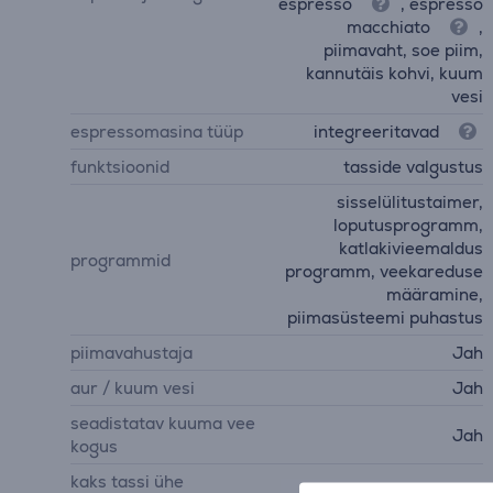
espresso
, espresso
macchiato
,
piimavaht, soe piim,
kannutäis kohvi, kuum
vesi
espressomasina tüüp
integreeritavad
funktsioonid
tasside valgustus
sisselülitustaimer,
loputusprogramm,
katlakivieemaldus
programmid
programm, veekareduse
määramine,
piimasüsteemi puhastus
piimavahustaja
Jah
aur / kuum vesi
Jah
seadistatav kuuma vee
Jah
kogus
kaks tassi ühe