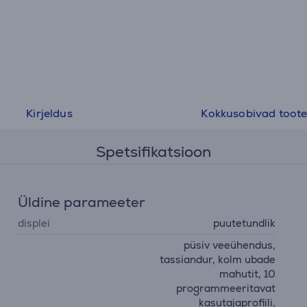
Kirjeldus
Kokkusobivad toot
Spetsifikatsioon
Üldine parameeter
displei
puutetundlik
püsiv veeühendus,
tassiandur, kolm ubade
mahutit, 10
programmeeritavat
kasutajaprofiili,