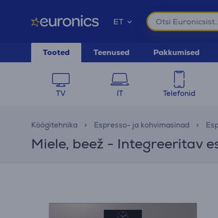
ET
Tooted
Teenused
Pakkumised
TV
IT
Telefonid
Köögitehnika
Espresso- ja kohvimasinad
Es
Miele, beež - Integreeritav