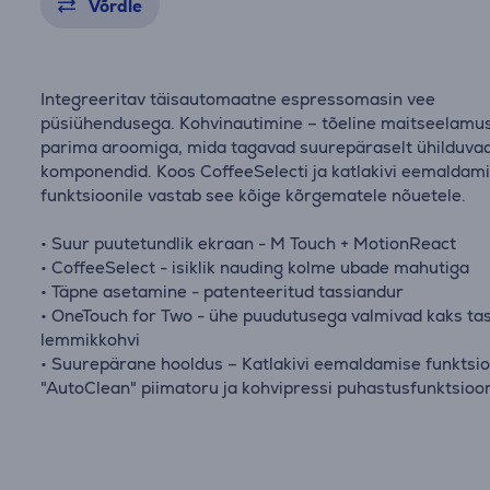
Võrdle
Integreeritav täisautomaatne espressomasin vee
püsiühendusega. Kohvinautimine – tõeline maitseelamu
parima aroomiga, mida tagavad suurepäraselt ühilduva
komponendid. Koos CoffeeSelecti ja katlakivi eemaldam
funktsioonile vastab see kõige kõrgematele nõuetele.
• Suur puutetundlik ekraan - M Touch + MotionReact
• CoffeeSelect - isiklik nauding kolme ubade mahutiga
• Täpne asetamine - patenteeritud tassiandur
• OneTouch for Two - ühe puudutusega valmivad kaks tas
lemmikkohvi
• Suurepärane hooldus – Katlakivi eemaldamise funktsio
"AutoClean" piimatoru ja kohvipressi puhastusfunktsioo