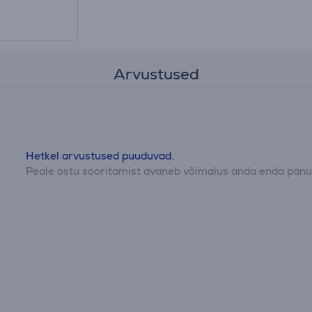
Arvustused
Hetkel arvustused puuduvad.
Peale ostu sooritamist avaneb võimalus anda enda panus