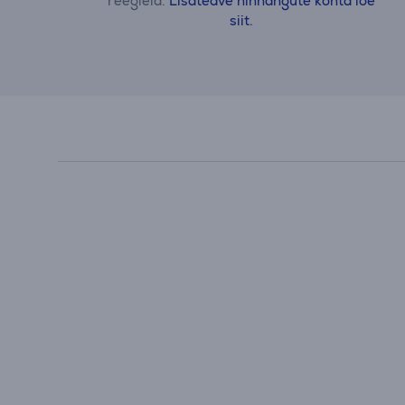
reegleid.
Lisateave hinnangute kohta loe
siit.