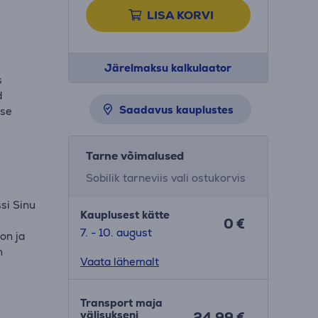
LISA KORVI
Järelmaksu kalkulaator
s
d
Saadavus kauplustes
ise
Tarne võimalused
Sobilik tarneviis vali ostukorvis
si Sinu
Kauplusest kätte
0 €
7. - 10. august
on ja
n
Vaata lähemalt
Transport maja
välisukseni
24.99 €