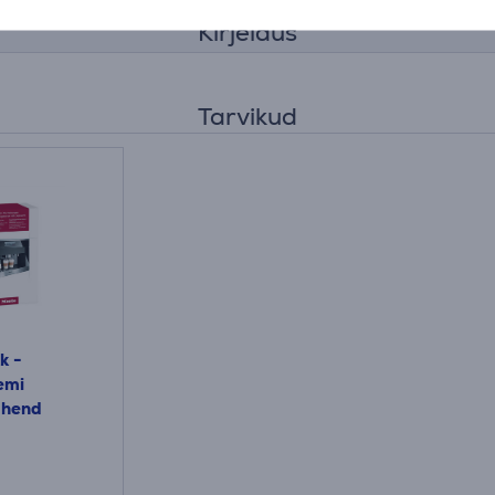
Kirjeldus
Tarvikud
k -
emi
ahend