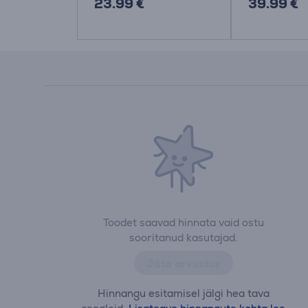
23.99 €
39.99 €
Toodet saavad hinnata vaid ostu
sooritanud kasutajad.
Jäta arvustus
Hinnangu esitamisel jälgi hea tava