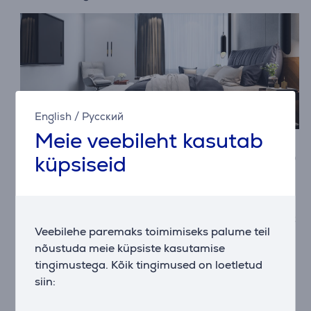
English
/
Русский
Meie veebileht kasutab
Teleri ekraani resolutsioon 8K, 4K, Ultra HD
küpsiseid
või HD
Televiisori pilt koosneb pikslitest ehk väikestest
ruudukestest. Iga piksel suudab näidata eri
värvitooni.
Mida rohkem piksleid, seda teravam pilt
Veebilehe paremaks toimimiseks palume teil
ja detailsus teleril on.
nõustuda meie küpsiste kasutamise
Resolutsiooni tüübid:
tingimustega. Kõik tingimused on loetletud
siin:
HD (High Definition)
1280x720 eraldusvõime
on sobilik väiksematele teleritele, kus detailsus