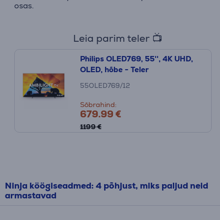
osas.
Leia parim teler 📺
Philips OLED769, 55'', 4K UHD,
OLED, hõbe - Teler
55OLED769/12
Sõbrahind:
679.99 €
1199 €
Ninja köögiseadmed: 4 põhjust, miks paljud neid
armastavad