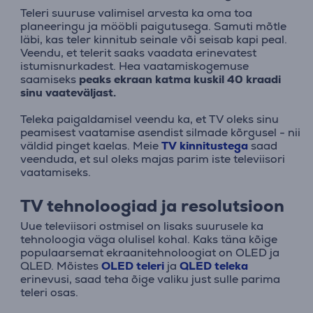
Teleri suuruse valimisel arvesta ka oma toa
planeeringu ja mööbli paigutusega. Samuti mõtle
läbi, kas teler kinnitub seinale või seisab kapi peal.
Veendu, et telerit saaks vaadata erinevatest
istumisnurkadest. Hea vaatamiskogemuse
saamiseks
peaks ekraan katma kuskil 40 kraadi
sinu vaateväljast.
Teleka paigaldamisel veendu ka, et TV oleks sinu
peamisest vaatamise asendist silmade kõrgusel - nii
väldid pinget kaelas. Meie
TV kinnitustega
saad
veenduda, et sul oleks majas parim iste televiisori
vaatamiseks.
TV tehnoloogiad ja resolutsioon
Uue televiisori ostmisel on lisaks suurusele ka
tehnoloogia väga olulisel kohal. Kaks täna kõige
populaarsemat ekraanitehnoloogiat on OLED ja
QLED. Mõistes
OLED teleri
ja
QLED teleka
erinevusi, saad teha õige valiku just sulle parima
teleri osas.