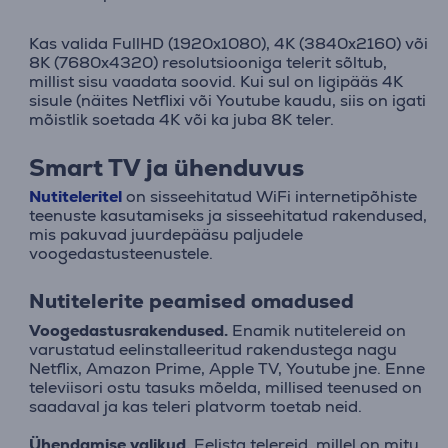
Kas valida FullHD (1920x1080), 4K (3840x2160) või
8K (7680x4320) resolutsiooniga telerit sõltub,
millist sisu vaadata soovid. Kui sul on ligipääs 4K
sisule (näites Netflixi või Youtube kaudu, siis on igati
mõistlik soetada 4K või ka juba 8K teler.
Smart TV ja ühenduvus
Nutiteleritel
on sisseehitatud WiFi internetipõhiste
teenuste kasutamiseks ja sisseehitatud rakendused,
mis pakuvad juurdepääsu paljudele
voogedastusteenustele.
Nutitelerite peamised omadused
Voogedastusrakendused.
Enamik nutitelereid on
varustatud eelinstalleeritud rakendustega nagu
Netflix, Amazon Prime, Apple TV, Youtube jne. Enne
televiisori ostu tasuks mõelda, millised teenused on
saadaval ja kas teleri platvorm toetab neid.
Ühendamise valikud.
Eelista telereid, millel on mitu