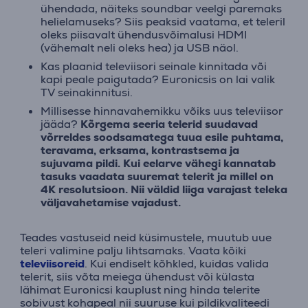
ühendada, näiteks soundbar veelgi paremaks
helielamuseks? Siis peaksid vaatama, et teleril
oleks piisavalt ühendusvõimalusi HDMI
(vähemalt neli oleks hea) ja USB näol.
Kas plaanid televiisori seinale kinnitada või
kapi peale paigutada? Euronicsis on lai valik
TV seinakinnitusi.
Millisesse hinnavahemikku võiks uus televiisor
jääda?
Kõrgema seeria telerid suudavad
võrreldes soodsamatega tuua esile puhtama,
teravama, erksama, kontrastsema ja
sujuvama pildi. Kui eelarve vähegi kannatab
tasuks vaadata suuremat telerit ja millel on
4K resolutsioon. Nii väldid liiga varajast teleka
väljavahetamise vajadust.
Teades vastuseid neid küsimustele, muutub uue
teleri valimine palju lihtsamaks. Vaata kõiki
televiisoreid
. Kui endiselt kõhkled, kuidas valida
telerit, siis võta meiega ühendust või külasta
lähimat Euronicsi kauplust ning hinda telerite
sobivust kohapeal nii suuruse kui pildikvaliteedi