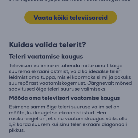
Vaata kõiki televiisoreid
Kuidas valida telerit?
Teleri vaatamise kaugus
Televiisori valimine ei tähenda mitte ainult kõige
suurema ekraani ostmist, vaid ka ideaalse teleri
leidmist oma tuppa, mis ei koormaks silmi ja pakuks
suurepärast vaatamiskogemust. Järgnevalt mõned
soovitused õige teleri suuruse valimiseks.
Mõõda oma televiisori vaatamise kaugus
Esimene samm õige teleri suuruse valimisel on
mõõta, kui kaugel sa ekraanist istud. Hea
rusikareegel on, et sinu vaatamiskaugus võiks olla
1,2 korda suurem kui sinu teleriekraani diagonaali
pikkus.