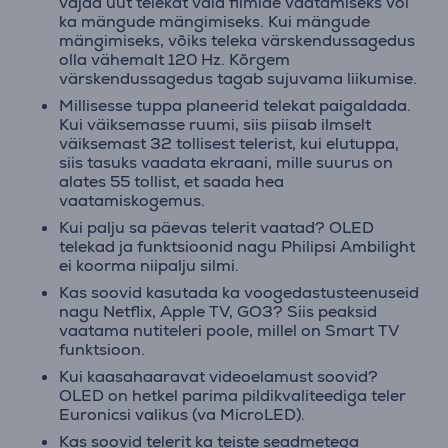
vajad uut telekat vaid filmide vaatamiseks või
ka mängude mängimiseks. Kui mängude
mängimiseks, võiks teleka värskendussagedus
olla vähemalt 120 Hz. Kõrgem
värskendussagedus tagab sujuvama liikumise.
Millisesse tuppa planeerid telekat paigaldada.
Kui väiksemasse ruumi, siis piisab ilmselt
väiksemast 32 tollisest telerist, kui elutuppa,
siis tasuks vaadata ekraani, mille suurus on
alates 55 tollist, et saada hea
vaatamiskogemus.
Kui palju sa päevas telerit vaatad? OLED
telekad ja funktsioonid nagu Philipsi Ambilight
ei koorma niipalju silmi.
Kas soovid kasutada ka voogedastusteenuseid
nagu Netflix, Apple TV, GO3? Siis peaksid
vaatama nutiteleri poole, millel on Smart TV
funktsioon.
Kui kaasahaaravat videoelamust soovid?
OLED on hetkel parima pildikvaliteediga teler
Euronicsi valikus (va MicroLED).
Kas soovid telerit ka teiste seadmetega