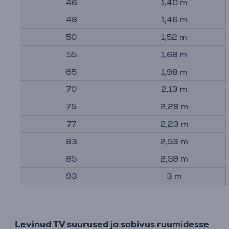
46
1,40 m
48
1,46 m
50
1,52 m
55
1,68 m
65
1,98 m
70
2,13 m
75
2,29 m
77
2,23 m
83
2,53 m
85
2,59 m
93
3 m
Levinud TV suurused ja sobivus ruumidesse