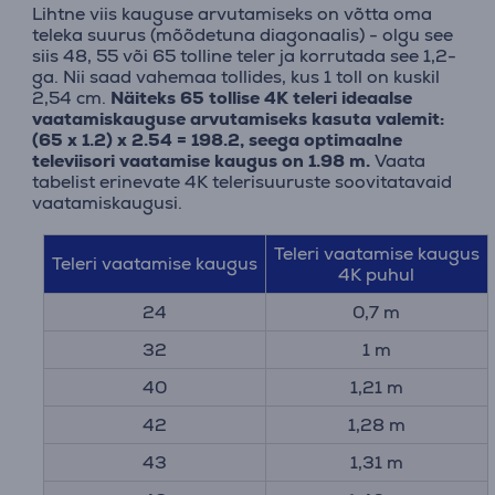
Lihtne viis kauguse arvutamiseks on võtta oma
teleka suurus (mõõdetuna diagonaalis) - olgu see
siis 48, 55 või 65 tolline teler ja korrutada see 1,2-
ga. Nii saad vahemaa tollides, kus 1 toll on kuskil
2,54 cm.
Näiteks 65 tollise 4K teleri ideaalse
vaatamiskauguse arvutamiseks kasuta valemit:
(65 x 1.2) x 2.54 = 198.2, seega optimaalne
televiisori vaatamise kaugus on 1.98 m.
Vaata
tabelist erinevate 4K telerisuuruste soovitatavaid
vaatamiskaugusi.
Teleri vaatamise kaugus
Teleri vaatamise kaugus
4K puhul
24
0,7 m
32
1 m
40
1,21 m
42
1,28 m
43
1,31 m