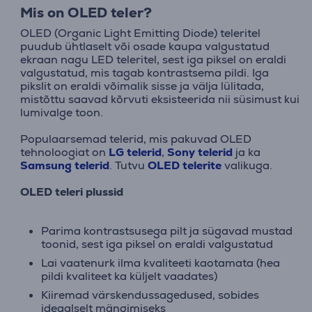
Mis on OLED teler?
OLED (Organic Light Emitting Diode) teleritel
puudub ühtlaselt või osade kaupa valgustatud
ekraan nagu LED teleritel, sest iga piksel on eraldi
valgustatud, mis tagab kontrastsema pildi. Iga
pikslit on eraldi võimalik sisse ja välja lülitada,
mistõttu saavad kõrvuti eksisteerida nii süsimust kui
lumivalge toon.
Populaarsemad telerid, mis pakuvad OLED
tehnoloogiat on
LG telerid
,
Sony telerid
ja ka
Samsung telerid
. Tutvu
OLED telerite
valikuga.
OLED teleri plussid
Parima kontrastsusega pilt ja sügavad mustad
toonid, sest iga piksel on eraldi valgustatud
Lai vaatenurk ilma kvaliteeti kaotamata (hea
pildi kvaliteet ka küljelt vaadates)
Kiiremad värskendussagedused, sobides
ideaalselt mängimiseks