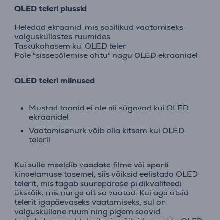
QLED teleri plussid
Heledad ekraanid, mis sobilikud vaatamiseks
valgusküllastes ruumides
Taskukohasem kui OLED teler
Pole "sissepõlemise ohtu" nagu OLED ekraanidel
QLED teleri miinused
Mustad toonid ei ole nii sügavad kui OLED
ekraanidel
Vaatamisenurk võib olla kitsam kui OLED
teleril
Kui sulle meeldib vaadata filme või sporti
kinoelamuse tasemel, siis võiksid eelistada OLED
telerit, mis tagab suurepärase pildikvaliteedi
ükskõik, mis nurga alt sa vaatad. Kui aga otsid
telerit igapäevaseks vaatamiseks, sul on
valgusküllane ruum ning pigem soovid