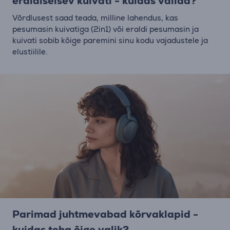
eraldiseisev kuivati - kuidas valida?
Võrdlusest saad teada, milline lahendus, kas
pesumasin kuivatiga (2in1) või eraldi pesumasin ja
kuivati sobib kõige paremini sinu kodu vajadustele ja
elustiilile.
Parimad juhtmevabad kõrvaklapid -
kuidas teha õige valik?