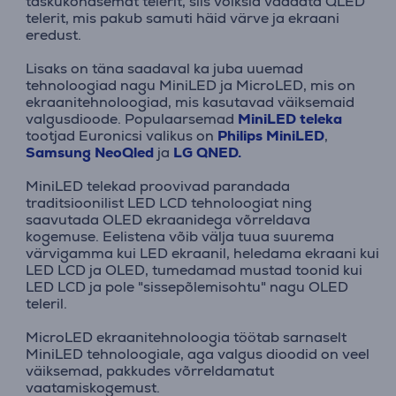
taskukohasemat telerit, siis võiksid vaadata QLED
telerit, mis pakub samuti häid värve ja ekraani
eredust.
Lisaks on täna saadaval ka juba uuemad
tehnoloogiad nagu MiniLED ja MicroLED, mis on
ekraanitehnoloogiad, mis kasutavad väiksemaid
valgusdioode. Populaarsemad
MiniLED teleka
tootjad Euronicsi valikus on
Philips MiniLED
,
Samsung NeoQled
ja
LG QNED.
MiniLED telekad proovivad parandada
traditsioonilist LED LCD tehnoloogiat ning
saavutada OLED ekraanidega võrreldava
kogemuse. Eelistena võib välja tuua suurema
värvigamma kui LED ekraanil, heledama ekraani kui
LED LCD ja OLED, tumedamad mustad toonid kui
LED LCD ja pole "sissepõlemisohtu" nagu OLED
teleril.
MicroLED ekraanitehnoloogia töötab sarnaselt
MiniLED tehnoloogiale, aga valgus dioodid on veel
väiksemad, pakkudes võrreldamatut
vaatamiskogemust.