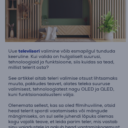
Uue
televiisori
valimine võib esmapilgul tunduda
keeruline. Kui valida on hulgaliselt suurusi,
tehnoloogiaid ja funktsioone, siis kuidas sa tead,
millist telerit osta?
See artikkel aitab teleri valimise otsust lihtsamaks
muuta, pakkudes teavet, alates teleka suuruse
valimisest, tehnoloogiatest nagu OLED ja QLED,
kuni funktsionaalsusteni välja.
Olenemata sellest, kas sa oled filmihuviline, otsid
head telerit spordi vaatamiseks või mängude
mängimiseks, on sul selle juhendi lõpuks olemas
kogu vajalik teave, et leida parim teler, mis vastab
sinu vajadustele ja pakub head vaatamiskogemust.