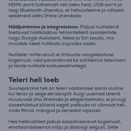
HDMi-porti (vähemalt neli oleks hea), USB-porti ja
isegi Bluetooth ühendus, et helisüsteeme ja väliseid
seadmeid oleks lihtne ühendada.
Hääljuhtimine ja integratsioon.
Paljud nutitelerid
toetavad häälkäsklusi tehisintellekti assistentide,
nagu Google Assistant, Alexa ja Siri kaudu, mis
muudab need nutikodu sujuvaks osaks.
Nutiteler mitte ainult ei lihtsusta voogedastuse
kogemust, vaid parandavad ka suhtlemist televiisori
ja teiste nutikate koduseadmetega.
Teleri heli loeb
Suurepärane heli on teleri vaatamisel sama oluline
kui terav ja selge ekraanipilt. Kuigi uuemad telerid
muutuvad üha õhemaks ja elegantsemaks, ei pruugi
sisseehitatud kõlarid sageli pakkuda nii võimsat heli,
mida filmid, mängud ja seriaalid vajavad.
Hea helikvaliteet pakub kaasahaaravat kogemust,
emotsionaalsemat mõju ja dialoogi selgust. Selle