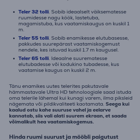
Teler 32 tolli
. Sobib ideaalselt väiksematesse
ruumidesse nagu köök, lastetuba,
magamistuba, kus vaatamiskaugus on kuskil 1
m.
Teler 55 tolli
. Sobib enamikesse elutubasesse,
pakkudes suurepärast vaatamiskogemust
nendele, kes istuvad kuskil 1.7 m kaugusel.
Teler 65 tolli
. Ideaalne suurematesse
elutubadesse või kodukino tubadesse, kus
vaatamise kaugus on kuskil 2 m.
Tänu enamikes uutes telerites pakutavale
hämmastavale Ultra HD tehnoloogiale saad istuda
oma telerile lähemal kui kunagi varem, ilma piksleid
nägemata või pildikvaliteeti kaotamata.
Seega kui
kaalud ostu kahe suuruse vahel ja eelarve
kannatab, siis vali alati suurem ekraan, et saada
võimalikult hea vaatamiskogemus.
Hinda ruumi suurust ja mööbli paigutust