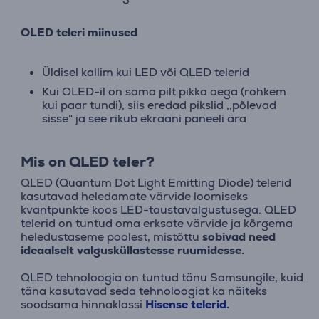
OLED teleri miinused
Üldisel kallim kui LED või QLED telerid
Kui OLED-il on sama pilt pikka aega (rohkem
kui paar tundi), siis eredad pikslid ,,põlevad
sisse" ja see rikub ekraani paneeli ära
Mis on QLED teler?
QLED (Quantum Dot Light Emitting Diode) telerid
kasutavad heledamate värvide loomiseks
kvantpunkte koos LED-taustavalgustusega. QLED
telerid on tuntud oma erksate värvide ja kõrgema
heledustaseme poolest, mistõttu
sobivad need
ideaalselt valgusküllastesse ruumidesse.
QLED tehnoloogia on tuntud tänu Samsungile, kuid
täna kasutavad seda tehnoloogiat ka näiteks
soodsama hinnaklassi
Hisense telerid.