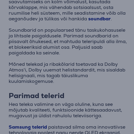
saavutamiseks on kolm võimalust, kasutada
kõrvaklappe, mis vähendab sotsiaalsust, osta
ruumilise heli süsteem, mille seadistamine võib olla
aeganõudev ja tülikas või hankida
soundbar
.
Soundbarid on populaarsed tänu taskukohasusele
ja lihtsale paigaldusele. Parimad soundbarid on
piisavalt õhukesed, et mahtuda teleripuldi alla ilma,
et blokeeriksid alumist osa. Paljusid saab
paigaldada ka seinale.
Mõned telekad ja ribakõlarid toetavad ka Dolby
Atmos'i, Dolby uuemat helistandardit, mis sisaldab
helisignaali, mis tagab täiuslikuma
kuulamiskogemuse.
Parimad telerid
Hea teleka valimine on väga oluline, kuna see
mõjutab kvaliteeti, funktsioonide kättesaadavust,
mugavust ja üldist rahulolu televiisoriga.
Samsung telerid
paistavad silma oma innovatiivse
tehnoloogia poolest nagu nende QLED ekraanid,