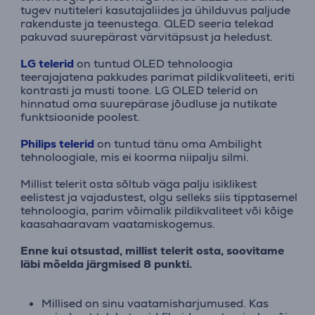
tugev nutiteleri kasutajaliides ja ühilduvus paljude
rakenduste ja teenustega. QLED seeria telekad
pakuvad suurepärast värvitäpsust ja heledust.
LG telerid
on tuntud OLED tehnoloogia
teerajajatena pakkudes parimat pildikvaliteeti, eriti
kontrasti ja musti toone. LG OLED telerid on
hinnatud oma suurepärase jõudluse ja nutikate
funktsioonide poolest.
Philips telerid
on tuntud tänu oma Ambilight
tehnoloogiale, mis ei koorma niipalju silmi.
Millist telerit osta sõltub väga palju isiklikest
eelistest ja vajadustest, olgu selleks siis tipptasemel
tehnoloogia, parim võimalik pildikvaliteet või kõige
kaasahaaravam vaatamiskogemus.
Enne kui otsustad, millist telerit osta, soovitame
läbi mõelda järgmised 8 punkti.
Millised on sinu vaatamisharjumused. Kas