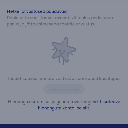
Hetkel arvustused puuduvad.
Peale ostu sooritamist avaneb võimalus anda enda
panus ja jätta esimesena tootele arvustus.
Toodet saavad hinnata vaid ostu sooritanud kasutajad.
Jäta arvustus
Hinnangu esitamisel jälgi hea tava reegleid.
Lisateave
hinnangute kohta loe siit.