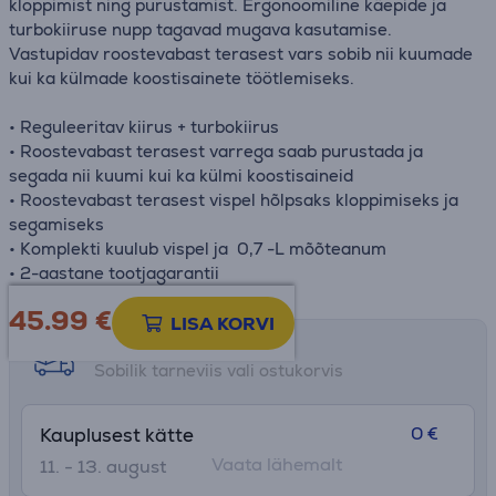
kloppimist ning purustamist. Ergonoomiline käepide ja
turbokiiruse nupp tagavad mugava kasutamise.
Vastupidav roostevabast terasest vars sobib nii kuumade
kui ka külmade koostisainete töötlemiseks.
• Reguleeritav kiirus + turbokiirus
• Roostevabast terasest varrega saab purustada ja
segada nii kuumi kui ka külmi koostisaineid
• Roostevabast terasest vispel hõlpsaks kloppimiseks ja
segamiseks
• Komplekti kuulub vispel ja 0,7 -L mõõteanum
• 2-aastane tootjagarantii
45.99
€
LISA KORVI
Tarne võimalused
Sobilik tarneviis vali ostukorvis
0 €
Kauplusest kätte
Vaata lähemalt
11. - 13. august