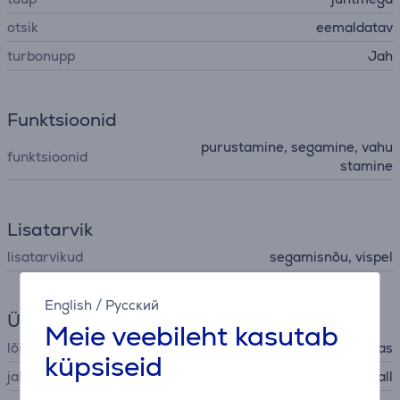
otsik
eemaldatav
turbonupp
Jah
Funktsioonid
purustamine, segamine, vahu
funktsioonid
stamine
Lisatarvik
lisatarvikud
segamisnõu, vispel
English
/
Русский
Üldine parameeter
Meie veebileht kasutab
lõiketera materjal
roostevaba teras
küpsiseid
jala materjal
metall