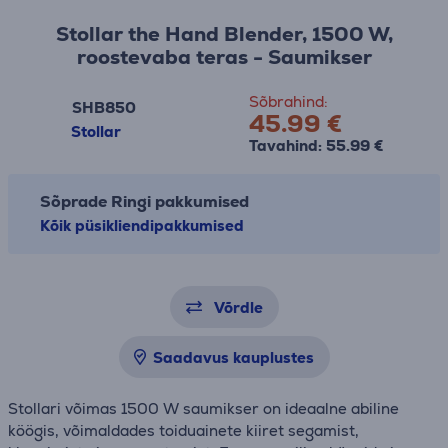
Stollar the Hand Blender, 1500 W,
roostevaba teras - Saumikser
Sõbrahind:
SHB850
45.99 €
Stollar
Tavahind: 55.99 €
Sõprade Ringi pakkumised
Kõik püsikliendipakkumised
Võrdle
Saadavus kauplustes
Stollari võimas 1500 W saumikser on ideaalne abiline
köögis, võimaldades toiduainete kiiret segamist,