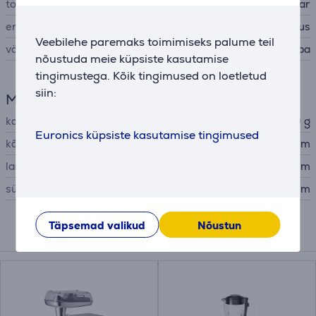
tootja
Stollar
eriomadused
reguleeritav kiirus
Veebilehe paremaks toimimiseks palume teil
värv
must, roostevaba
nõustuda meie küpsiste kasutamise
tingimustega. Kõik tingimused on loetletud
siin:
Mõõtmed
kaal
1150 g
Euronics küpsiste kasutamise tingimused
kõrgus
42 cm
laius
6 cm
sügavus
5,6 cm
Täpsemad valikud
Nõustun
Kokkusobivad tooted