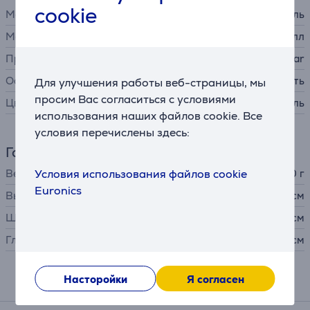
cookie
Материал лезвия
нержавеющая сталь
Материал ножки
металл
Производитель
Stollar
Особенности
регулируемая скорость
Для улучшения работы веб-страницы, мы
просим Вас согласиться с условиями
Цвет
черный, нержавеющая сталь
использования наших файлов cookie. Все
условия перечислены здесь:
Габариты
Условия использования файлов cookie
Вес
1150 г
Euronics
Высота
42 см
Ширина
6 см
Глубина
5,6 см
Насторойки
Я согласен
Подходящие товары