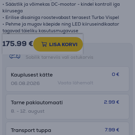
• Säästlik ja võimekas DC-mootor - kindel kontroll iga
kiirusega
• Erilise disainiga roostevabast terasest Turbo Vispel
• Pehme ja mugav käepide ning LED kiiruseindikaator
tagavad täieliku kasutusmugavuse
175.99
€
LISA KORVI
Tarne võimalused
Sobilik tarneviis vali ostukorvis
0 €
Kauplusest kätte
Vaata lähemalt
06.08.2026
2.99 €
Tarne pakiautomaati
8. - 12. august
7.99 €
Transport tuppa