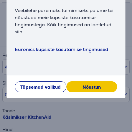
Veebilehe paremaks toimimiseks palume teil
Järelmaksu kalkulaator
nõustuda meie küpsiste kasutamise
tingimustega. Kõik tingimused on loetletud
Eeldatav igakuine makse
siin:
6 €
Euronics küpsiste kasutamise tingimused
Periood
48
kuud
Sissemakse
Täpsemad valikud
Nõustun
0% /
0 €
Toode
Käsimikser KitchenAid
Hind