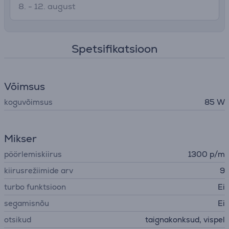
8. - 12. august
Spetsifikatsioon
Võimsus
koguvõimsus
85 W
Mikser
pöörlemiskiirus
1300 p/m
kiirusrežiimide arv
9
turbo funktsioon
Ei
segamisnõu
Ei
otsikud
taignakonksud, vispel