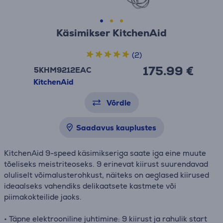
Käsimikser KitchenAid
(2)
175.99 €
5KHM9212EAC
KitchenAid
Võrdle
Saadavus kauplustes
KitchenAid 9-speed käsimikseriga saate iga eine muute
tõeliseks meistriteoseks. 9 erinevat kiirust suurendavad
oluliselt võimalusterohkust, näiteks on aeglased kiirused
ideaalseks vahendiks delikaatsete kastmete või
piimakokteilide jaoks.
• Täpne elektrooniline juhtimine: 9 kiirust ja rahulik start