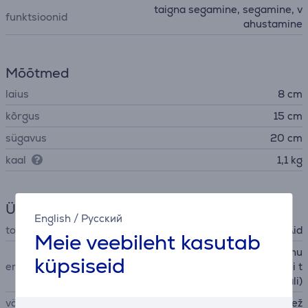
taigna segamine, segamine, v
funktsioonid
ahustamine
Mõõtmed
laius
8 cm
kõrgus
15 cm
sügavus
20 cm
kaal
1,1 kg
Üldine parameeter
English
/
Русский
tootja
KitchenAid
Meie veebileht kasutab
rahulik start funktsioon (vahu
küpsiseid
eriomadused
stamise alustamisel ei pritsi t
oidu koostisosasid laiali)
värvus
beež