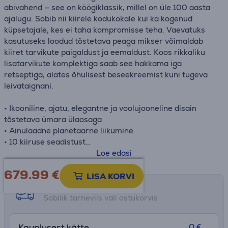
abivahend — see on köögiklassik, millel on üle 100 aasta
ajalugu. Sobib nii kiirele kodukokale kui ka kogenud
küpsetajale, kes ei taha kompromisse teha. Vaevatuks
kasutuseks loodud tõstetava peaga mikser võimaldab
kiiret tarvikute paigaldust ja eemaldust. Koos rikkaliku
lisatarvikute komplektiga saab see hakkama iga
retseptiga, alates õhulisest beseekreemist kuni tugeva
leivataignani.
• Ikooniline, ajatu, elegantne ja voolujooneline disain
tõstetava ümara ülaosaga
• Ainulaadne planetaarne liikumine
• 10 kiiruse seadistust
• 7 tarvikut komplektis (vispel, taignakonks, segamismõla,
Loe edasi
pritsmekaitse, klopits, 4.8 L ja 3 L kauss)
679.99
€
• Valmistatud USA-s
LISA KORVI
Tarne võimalused
Sobilik tarneviis vali ostukorvis
0 €
Kauplusest kätte