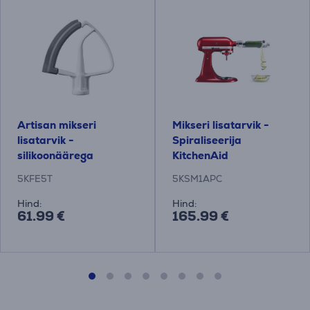
Artisan mikseri
Mikseri lisatarvik -
lisatarvik -
Spiraliseerija
silikoonäärega
KitchenAid
segamismõla
5KFE5T
5KSM1APC
KitchenAid
Hind:
Hind:
61.99 €
165.99 €