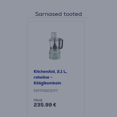
Sarnased tooted
KitchenAid, 2,1 L,
roheline -
Köögikombain
5KFP0921EPT
Hind:
235.99 €