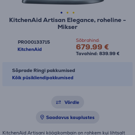
KitchenAid Artisan Elegance, roheline -
Mikser
Sõbrahind:
PR000133715
679.99 €
KitchenAid
Tavahind: 839.99 €
Sõprade Ringi pakkumised
Kõik püsikliendipakkumised
Võrdle
Saadavus kauplustes
KitchenAid Artisani köögikombain on rohkem kui lihtsalt