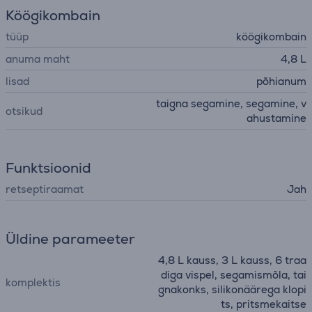
Köögikombain
tüüp
köögikombain
anuma maht
4,8 L
lisad
põhianum
taigna segamine, segamine, v
otsikud
ahustamine
Funktsioonid
retseptiraamat
Jah
Üldine parameeter
4,8 L kauss, 3 L kauss, 6 traa
diga vispel, segamismõla, tai
komplektis
gnakonks, silikonäärega klopi
ts, pritsmekaitse