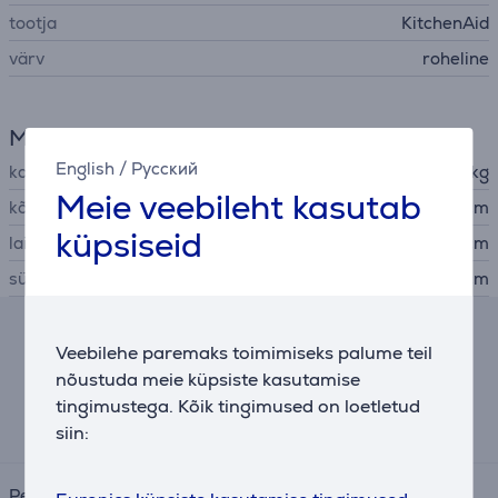
tootja
KitchenAid
värv
roheline
Mõõtmed
English
/
Русский
kaal
11,97 kg
Meie veebileht kasutab
kõrgus
36 cm
küpsiseid
laius
24 cm
sügavus
37 cm
Järelmaksu kalkulaator
Veebilehe paremaks toimimiseks palume teil
nõustuda meie küpsiste kasutamise
Eeldatav igakuine makse
tingimustega. Kõik tingimused on loetletud
23 €
siin:
Periood