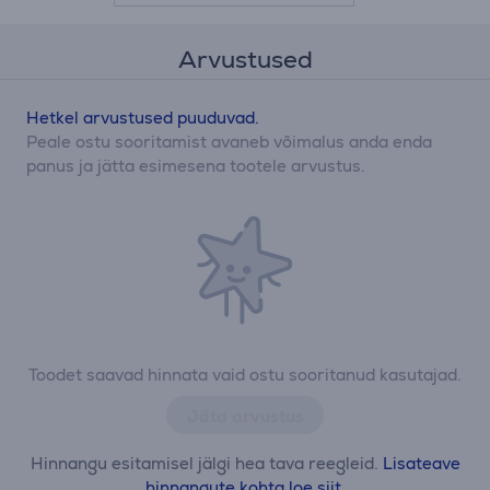
Arvustused
Hetkel arvustused puuduvad.
Peale ostu sooritamist avaneb võimalus anda enda
panus ja jätta esimesena tootele arvustus.
Toodet saavad hinnata vaid ostu sooritanud kasutajad.
Jäta arvustus
Hinnangu esitamisel jälgi hea tava reegleid.
Lisateave
hinnangute kohta loe siit.