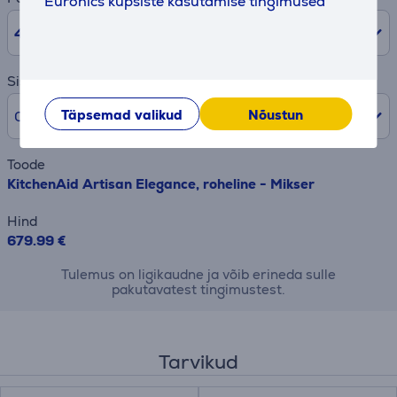
Euronics küpsiste kasutamise tingimused
48
kuud
Sissemakse
Täpsemad valikud
Nõustun
0% /
0 €
Toode
KitchenAid Artisan Elegance, roheline - Mikser
Hind
679.99 €
Tulemus on ligikaudne ja võib erineda sulle
pakutavatest tingimustest.
Tarvikud