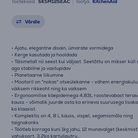
Tootekood:
5KSM125EAC
Tootja:
KitchenAid
Võrdle
• Ajatu, elegantne disain, ümarate vormidega
• Kerge kasutada ja hooldada
• Täismetall nii seest kui väljast. Seetõttu on mikser küll
aga stabiilne ja vastupidav
• Planetaarne liikumine
• Mootoril on "nokas" otseülekanne - vähem energiakulu
väiksem rikkeoht ning ka vaiksem
• Ergonoomilise käepidemega 4,83L roostevabast teras
kauss - võimalik juurde osta ka erineva suurusega lisak
ka klaasist.
• Komplektis on 4, 8 L kauss, vispel, segamismõla ning
taignakonks
• Töötleb korraga kuni 1kg jahu, 12 munavalget (keskmist)
vahukoort, 3,2kg kartuliputru