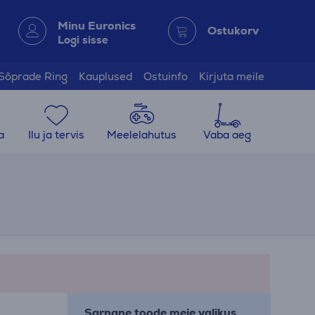
Minu Euronics
Ostukorv
Logi sisse
Sõprade Ring
Kauplused
Ostuinfo
Kirjuta meile
a
Ilu ja tervis
Meelelahutus
Vaba aeg
Sarnane toode meie valikus