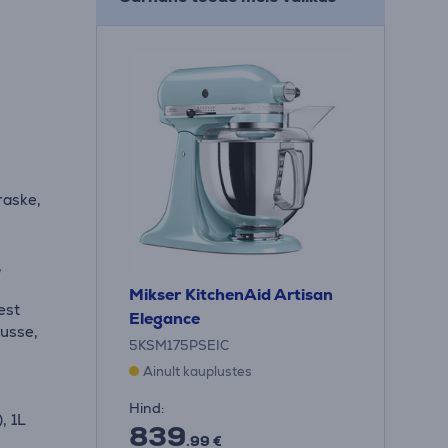
 raske,
,
Mikser KitchenAid Artisan
est
Elegance
ausse,
5KSM175PSEIC
Ainult kauplustes
Hind:
, 1L
839
.99 €