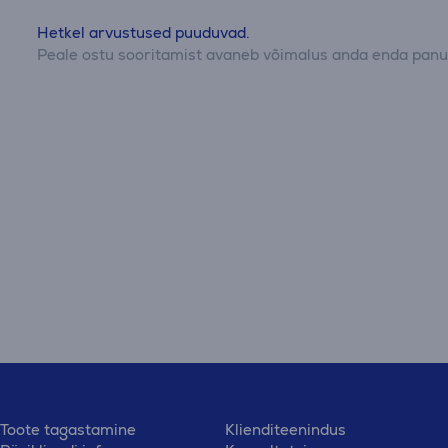
Hetkel arvustused puuduvad.
Peale ostu sooritamist avaneb võimalus anda enda panus
Toote tagastamine
Klienditeenindus