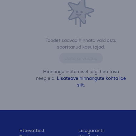
Toodet saavad hinnata vaid ostu
sooritanud kasutajad.
Jäta arvustus
Hinnangu esitamisel jälgi hea tava
reegleid.
Lisateave hinnangute kohta loe
siit.
Ettevõttest
Lisagarantii