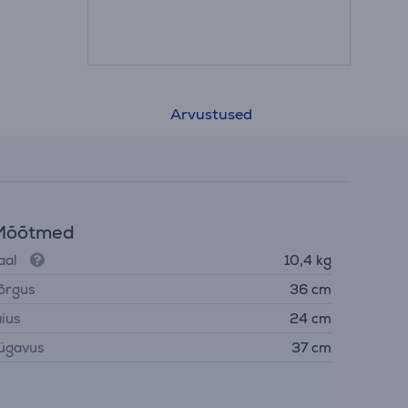
asta- ja
kuni
õdus,
 või
Arvustused
Mõõtmed
aal
10,4 kg
õrgus
36 cm
aius
24 cm
ügavus
37 cm