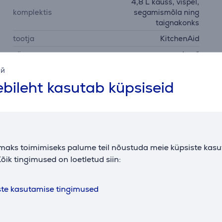
4,8 L kauss, vispel,
komplektis
segamismõla ning
taignakonks
tootja
KitchenAid
värv
beež
ий
bileht kasutab küpsiseid
Tarvikud
maks toimimiseks palume teil nõustuda meie küpsiste kas
õik tingimused on loetletud siin:
ste kasutamise tingimused