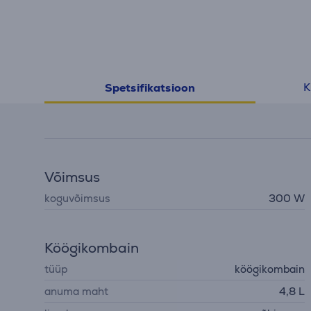
K
Spetsifikatsioon
Võimsus
koguvõimsus
300 W
Köögikombain
tüüp
köögikombain
anuma maht
4,8 L