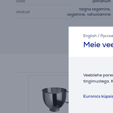
lisad
põhianum
taigna segamine,
otsikud
segamine, vahustamine
English
/
Русск
Meie vee
Veebilehe pare
tingimustega. K
Euronics küpsi