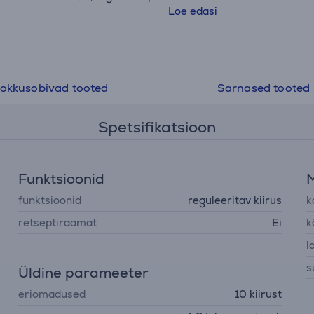
• Mikserile on võimalik juurde osta lisatarvikuid alates p
Loe edasi
ravioolivalmistajast, hakklihamasinast, tsitrusepressist 
jäätisevalmistajani. Lisade kinnitusauk on alati ühes mõ
mistõttu sobivad kõik lisatarvikud kõikidele KitchenAid'i
mikseritele - ei ole tähtis, kas see on ostetud 20a tagasi
okkusobivad tooted
Sarnased tooted
alles eile.
Spetsifikatsioon
Funktsioonid
funktsioonid
reguleeritav kiirus
k
retseptiraamat
Ei
k
l
s
Üldine parameeter
eriomadused
10 kiirust