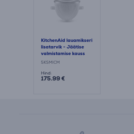
KitchenAid lauamikseri
lisatarvik - Jäätise
valmistamise kauss
5KSMICM
Hind:
175.99 €