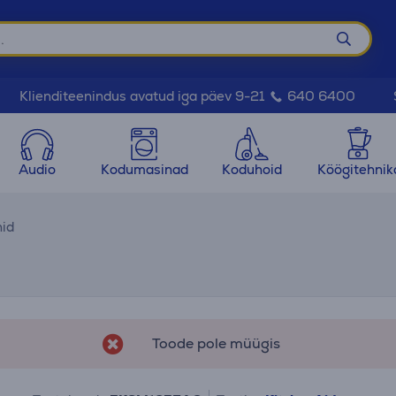
Klienditeenindus avatud iga päev 9-21
640 6400
Audio
Kodumasinad
Koduhoid
Köögitehnik
id
Toode pole müügis