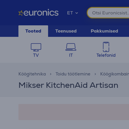
ET
Tooted
Teenused
Pakkumised
TV
IT
Telefonid
Köögitehnika
Toidu töötlemine
Köögikombain
Mikser KitchenAid Artisan