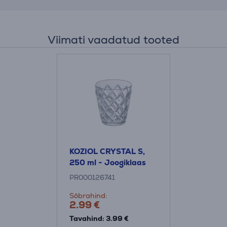
Viimati vaadatud tooted
KOZIOL CRYSTAL S,
250 ml - Joogiklaas
PR000126741
Sõbrahind:
2.99 €
Tavahind: 3.99 €