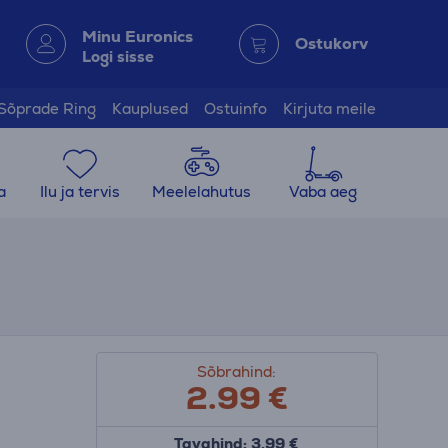
Minu Euronics
Ostukorv
Logi sisse
Sõprade Ring
Kauplused
Ostuinfo
Kirjuta meile
a
Ilu ja tervis
Meelelahutus
Vaba aeg
Sõbrahind:
2.99
€
Tavahind: 3.99 €