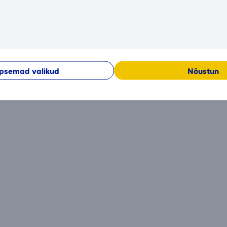
Arvustused
Hetkel arvustused puuduvad.
psemad valikud
Nõustun
Peale ostu sooritamist avaneb võimalus anda enda panus