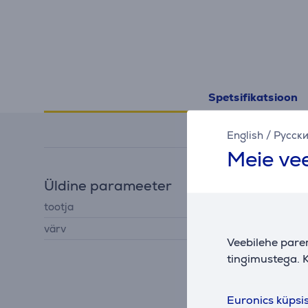
Spetsifikatsioon
English
/
Русск
Meie vee
Üldine parameeter
tootja
Koziol
värv
läbipaistev
Veebilehe pare
tingimustega. K
Euronics küpsi