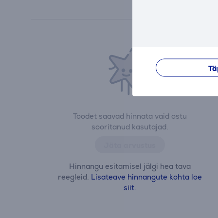
Tä
Toodet saavad hinnata vaid ostu
sooritanud kasutajad.
Jäta arvustus
Hinnangu esitamisel jälgi hea tava
reegleid.
Lisateave hinnangute kohta loe
siit.