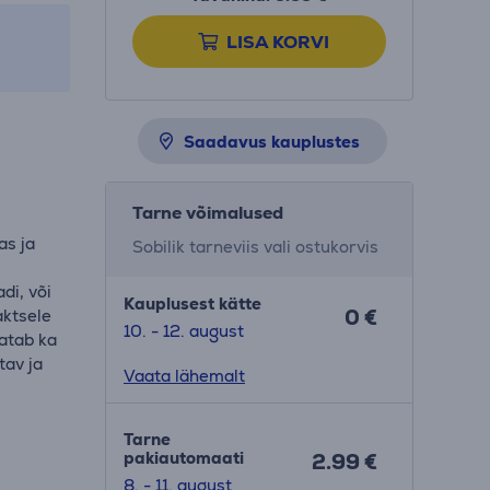
LISA KORVI
Saadavus kauplustes
Tarne võimalused
as ja
Sobilik tarneviis vali ostukorvis
di, või
Kauplusest kätte
0 €
aktsele
10. - 12. august
natab ka
tav ja
Vaata lähemalt
Tarne
pakiautomaati
2.99 €
8. - 11. august