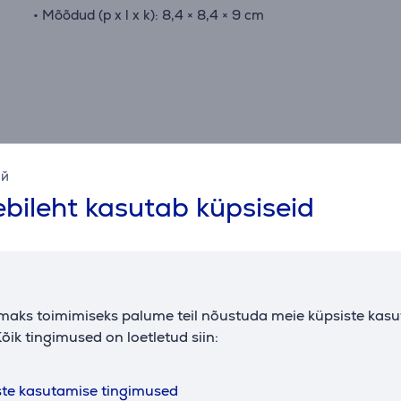
• Mõõdud (p x l x k): 8,4 × 8,4 × 9 cm
Spetsifikatsioon
ий
bileht kasutab küpsiseid
maks toimimiseks palume teil nõustuda meie küpsiste kas
õik tingimused on loetletud siin:
ste kasutamise tingimused