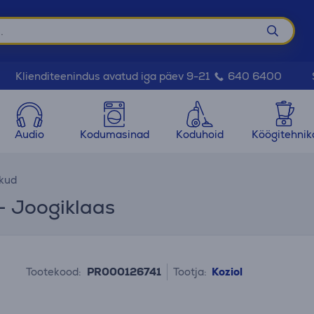
Klienditeenindus avatud iga päev 9-21
640 6400
Audio
Kodumasinad
Koduhoid
Köögitehnik
kud
- Joogiklaas
Tootekood:
PR000126741
Tootja:
Koziol