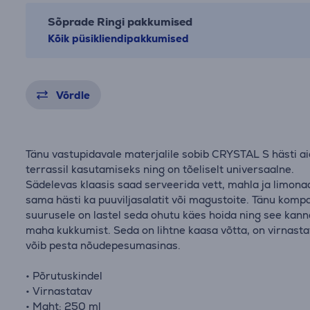
Sõprade Ringi pakkumised
Kõik püsikliendipakkumised
Võrdle
Tänu vastupidavale materjalile sobib CRYSTAL S hästi ai
terrassil kasutamiseks ning on tõeliselt universaalne.
Sädelevas klaasis saad serveerida vett, mahla ja limonaa
sama hästi ka puuviljasalatit või magustoite. Tänu komp
suurusele on lastel seda ohutu käes hoida ning see kan
maha kukkumist. Seda on lihtne kaasa võtta, on virnasta
võib pesta nõudepesumasinas.
• Põrutuskindel
• Virnastatav
• Maht: 250 ml