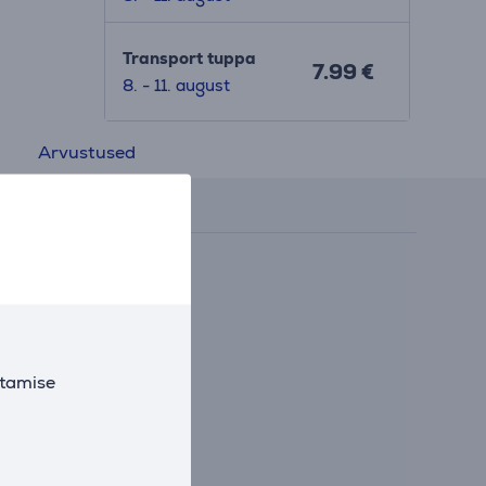
Transport tuppa
7.99 €
8. - 11. august
Arvustused
utamise