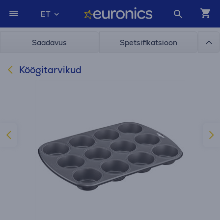
ET
Saadavus
Spetsifikatsioon
Köögitarvikud