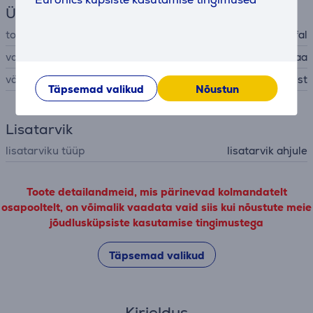
Üldine parameeter
tootja
Tefal
valmistatud
Saksamaa
värv
must
Täpsemad valikud
Nõustun
Lisatarvik
lisatarviku tüüp
lisatarvik ahjule
Toote detailandmeid, mis pärinevad kolmandatelt
osapooltelt, on võimalik vaadata vaid siis kui nõustute meie
jõudlusküpsiste kasutamise tingimustega
Täpsemad valikud
Kirjeldus