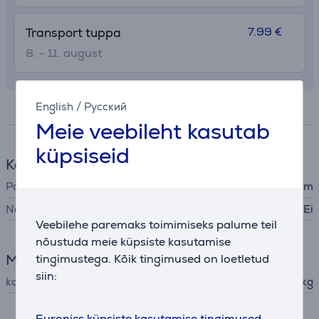
7.99 €
Transport tuppa
8. - 11. august
English
/
Русский
Spetsifikatsioon
Meie veebileht kasutab
küpsiseid
Kööginõud
Panni tüüp
küpsetusvorm
Nõudepesumasinas pestav
Ei
Veebilehe paremaks toimimiseks palume teil
nõustuda meie küpsiste kasutamise
Mõõtmed
tingimustega. Kõik tingimused on loetletud
siin:
kaal
0,387 kg
Euronics küpsiste kasutamise tingimused