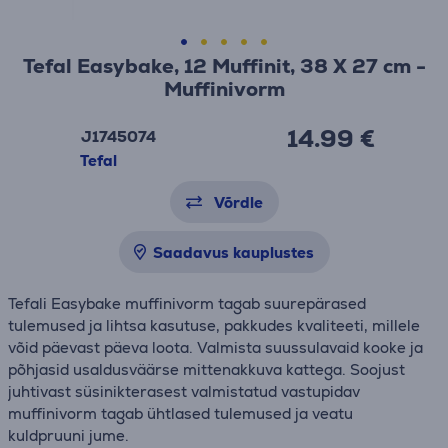
Tefal Easybake, 12 Muffinit, 38 X 27 cm -
Muffinivorm
14.99 €
J1745074
Tefal
Võrdle
Saadavus kauplustes
Tefali Easybake muffinivorm tagab suurepärased
tulemused ja lihtsa kasutuse, pakkudes kvaliteeti, millele
võid päevast päeva loota. Valmista suussulavaid kooke ja
põhjasid usaldusväärse mittenakkuva kattega. Soojust
juhtivast süsinikterasest valmistatud vastupidav
muffinivorm tagab ühtlased tulemused ja veatu
kuldpruuni jume.