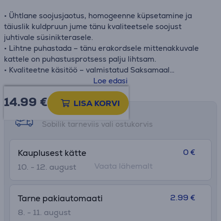
• Ühtlane soojusjaotus, homogeenne küpsetamine ja
täiuslik kuldpruun jume tänu kvaliteetsele soojust
juhtivale süsinikterasele.
• Lihtne puhastada – tänu erakordsele mittenakkuvale
kattele on puhastusprotsess palju lihtsam.
• Kvaliteetne käsitöö – valmistatud Saksamaal
kompromissitute kvaliteedistandardite järgi.
Loe edasi
• Õrn eemaldamine – koge täiuslikku eemaldamist tänu
14.99
€
Tefali kõrgjõudlusega mittenakkuvale kattele, mis
LISA KORVI
võimaldab kõiki Sinu küpsetusretsepte lihtsalt valmistada
Tarne võimalused
ja küpsetised pannilt muretult eemaldada.
Sobilik tarneviis vali ostukorvis
0 €
Kauplusest kätte
Vaata lähemalt
10. - 12. august
2.99 €
Tarne pakiautomaati
8. - 11. august