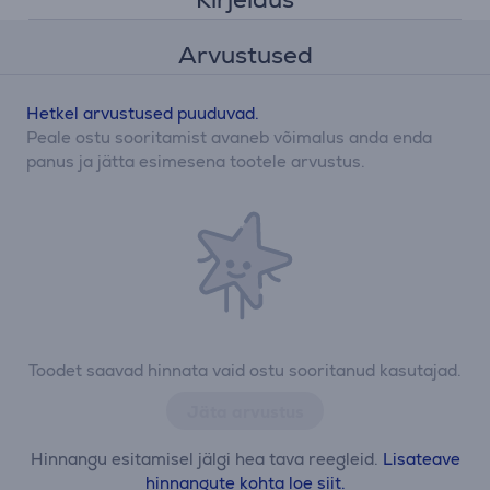
Arvustused
Hetkel arvustused puuduvad.
Peale ostu sooritamist avaneb võimalus anda enda
panus ja jätta esimesena tootele arvustus.
Toodet saavad hinnata vaid ostu sooritanud kasutajad.
Jäta arvustus
Hinnangu esitamisel jälgi hea tava reegleid.
Lisateave
hinnangute kohta loe siit.