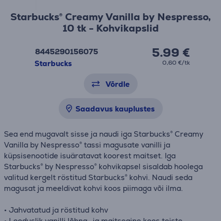
Starbucks® Creamy Vanilla by Nespresso,
10 tk - Kohvikapslid
5.99 €
8445290156075
Starbucks
0,60 €/tk
Võrdle
Saadavus kauplustes
Sea end mugavalt sisse ja naudi iga Starbucks® Creamy
Vanilla by Nespresso® tassi magusate vanilli ja
küpsisenootide isuäratavat koorest maitset. Iga
Starbucks® by Nespresso® kohvikapsel sisaldab hoolega
valitud kergelt röstitud Starbucks® kohvi. Naudi seda
magusat ja meeldivat kohvi koos piimaga või ilma.
• Jahvatatud ja röstitud kohv
• Looduslik vanilli lõhna- ja maitseaine koos teiste