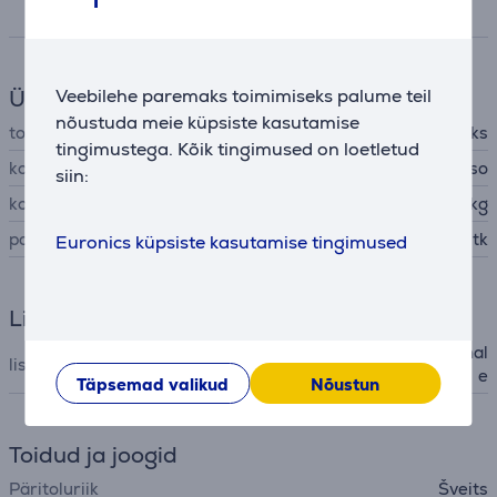
Spetsifikatsioon
Üldine parameeter
Veebilehe paremaks toimimiseks palume teil
nõustuda meie küpsiste kasutamise
tootja
Starbucks
tingimustega. Kõik tingimused on loetletud
kohvi / tee tüüp
kohvikapslid - Nespresso
siin:
kogus
0,0051 kg
pakis
10 tk
Euronics küpsiste kasutamise tingimused
Lisatarvik
lisatarvik kapselkohvimasinal
lisatarviku tüüp
e
Täpsemad valikud
Nõustun
Toidud ja joogid
Päritoluriik
Šveits