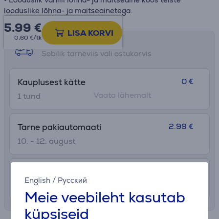
looduslike lõhna- ja maitseainetega.
5.99
€
LISA KORVI
0,60 €/tk
Tarne võimalused
Sobilik tarneviis vali ostukorvis
0 €
Kauplusest kätte
Vaata lähemalt
1 tund
2.99 €
Tarne pakiautomaati
10. - 12. august
7.99 €
Transport tuppa
English
/
Русский
10. - 12. august
Meie veebileht kasutab
küpsiseid