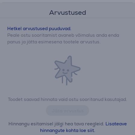
Arvustused
Hetkel arvustused puuduvad.
Peale ostu sooritamist avaneb võimalus anda enda
panus ja jätta esimesena tootele arvustus.
Toodet saavad hinnata vaid ostu sooritanud kasutajad.
Jäta arvustus
Hinnangu esitamisel jälgi hea tava reegleid.
Lisateave
hinnangute kohta loe siit.