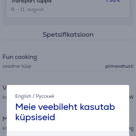
7.99 €
Transport tuppa
8. - 11. august
Spetsifikatsioon
Fun cooking
seadme tüüp
piimavahusti
Võimsus
English
/
Русский
koguvõimsus
500 W
Meie veebileht kasutab
küpsiseid
Mõõtmed
kaal
1,14 kg