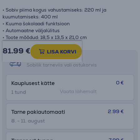
• Sobiv piima kogus vahustamiseks: 220 ml ja
kuumutamiseks: 400 ml
• Kuuma šokolaadi funktsioon
• Automaatne väljalülitus
• Toote mõõdud: 18,5 x 13,5 x 21,0 cm
81.99
€
LISA KORVI
Tarne võimalused
Sobilik tarneviis vali ostukorvis
0 €
Kauplusest kätte
Vaata lähemalt
1 tund
2.99 €
Tarne pakiautomaati
8. - 11. august