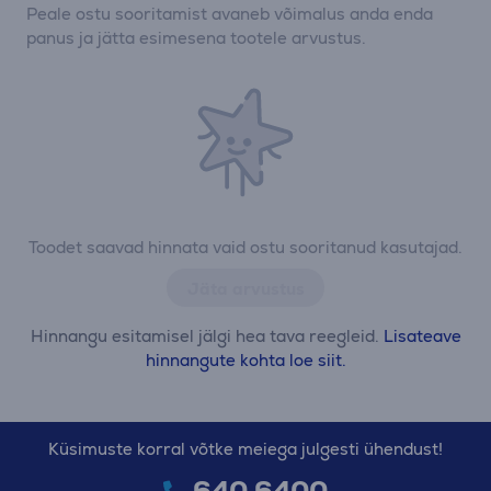
Peale ostu sooritamist avaneb võimalus anda enda
panus ja jätta esimesena tootele arvustus.
Toodet saavad hinnata vaid ostu sooritanud kasutajad.
Jäta arvustus
Hinnangu esitamisel jälgi hea tava reegleid.
Lisateave
hinnangute kohta loe siit.
Küsimuste korral võtke meiega julgesti ühendust!
640 6400