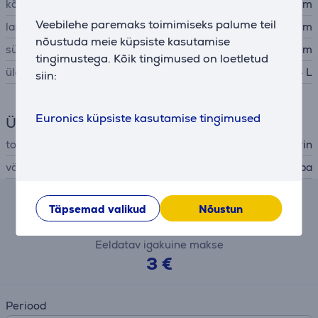
kõrgus
21 cm
Veebilehe paremaks toimimiseks palume teil
laius
18,5 cm
nõustuda meie küpsiste kasutamise
sügavus
13,5 cm
tingimustega. Kõik tingimused on loetletud
üldmaht
0,4 L
siin:
Euronics küpsiste kasutamise tingimused
Üldine parameeter
tootja
Severin
värv
beež, roostevaba
Täpsemad valikud
Nõustun
Järelmaksu kalkulaator
Eeldatav igakuine makse
3 €
Periood