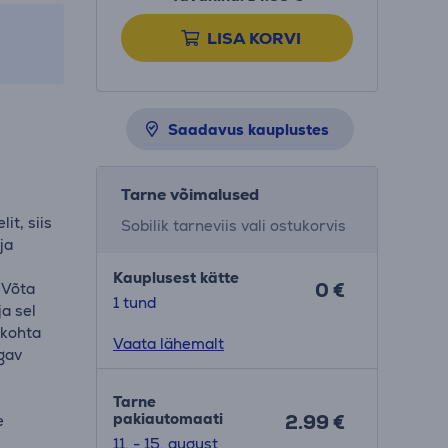
LISA KORVI
Saadavus kauplustes
Tarne võimalused
it, siis
Sobilik tarneviis vali ostukorvis
ja
Kauplusest kätte
0 €
 Võta
1 tund
a sel
 kohta
Vaata lähemalt
ugav
Tarne
pakiautomaati
2.99 €
e
11. - 15. august