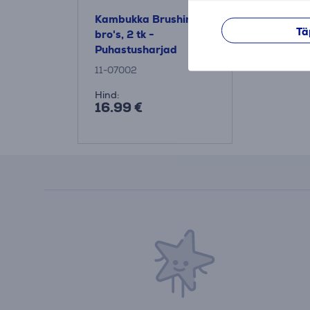
Kambukka Brushing
Tä
bro's, 2 tk -
Puhastusharjad
11-07002
Hind:
16.99 €