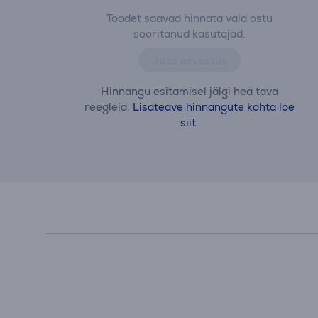
Toodet saavad hinnata vaid ostu
sooritanud kasutajad.
Jäta arvustus
Hinnangu esitamisel jälgi hea tava
reegleid.
Lisateave hinnangute kohta loe
siit.