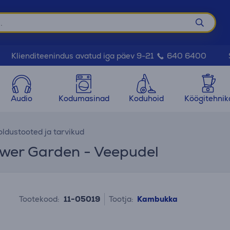
Klienditeenindus avatud iga päev 9-21
640 6400
Audio
Kodumasinad
Koduhoid
Köögitehnik
ldustooted ja tarvikud
wer Garden - Veepudel
Tootekood:
11-05019
Tootja:
Kambukka