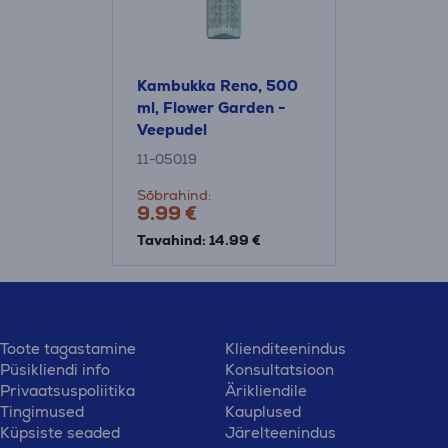
Kambukka Reno, 500
ml, Flower Garden -
Veepudel
11-05019
Sõbrahind:
9.99 €
Tavahind: 14.99 €
Toote tagastamine
Klienditeenindus
Püsikliendi info
Konsultatsioon
Privaatsuspoliitika
Ärikliendile
Tingimused
Kauplused
Küpsiste seaded
Järelteenindus