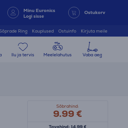
Minu Euronics
Ostukorv
Logi sisse
Sõprade Ring
Kauplused
Ostuinfo
Kirjuta meile
a
Ilu ja tervis
Meelelahutus
Vaba aeg
Sõbrahind:
9.99
€
Tavahind: 14.99 €