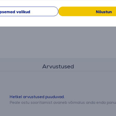
psemad valikud
Nõustun
Arvustused
Hetkel arvustused puuduvad.
Peale ostu sooritamist avaneb võimalus anda enda panus