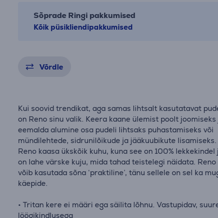
Sõprade Ringi pakkumised
Kõik püsikliendipakkumised
Võrdle
Kui soovid trendikat, aga samas lihtsalt kasutatavat pudel
on Reno sinu valik. Keera kaane ülemist poolt joomiseks 
eemalda alumine osa pudeli lihtsaks puhastamiseks või
mündilehtede, sidrunilõikude ja jääkuubikute lisamiseks.
Reno kaasa ükskõik kuhu, kuna see on 100% lekkekindel j
on lahe värske kuju, mida tahad teistelegi näidata. Reno
võib kasutada sõna ‘praktiline’, tänu sellele on sel ka m
käepide.
• Tritan kere ei määri ega säilita lõhnu. Vastupidav, suur
löögikindlusega