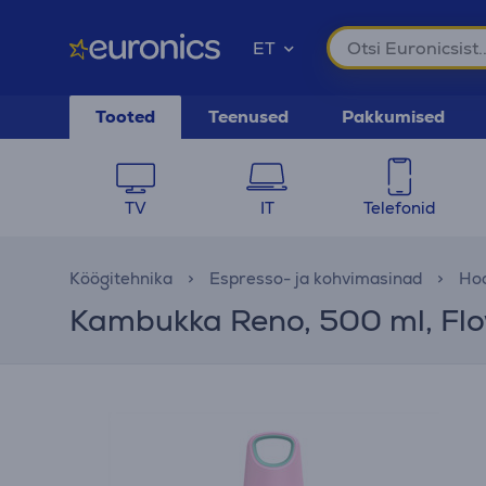
ET
Tooted
Teenused
Pakkumised
TV
IT
Telefonid
Köögitehnika
Espresso- ja kohvimasinad
Hoo
Kambukka Reno, 500 ml, Flo