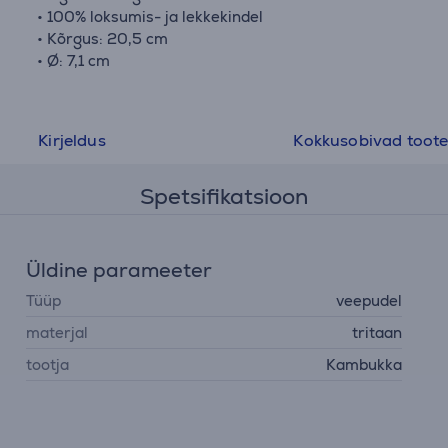
• 100% loksumis- ja lekkekindel
• Kõrgus: 20,5 cm
• Ø: 7,1 cm
Kirjeldus
Kokkusobivad toot
Spetsifikatsioon
Üldine parameeter
Tüüp
veepudel
materjal
tritaan
tootja
Kambukka