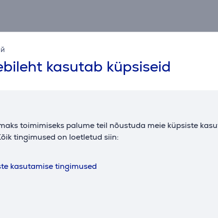
Kirjeldus
ий
pudelit, siis on Reno sinu valik. Keera kaane ülemist poolt jo
bileht kasutab küpsiseid
äkuubikute lisamiseks. Võta Reno kaasa ükskõik kuhu, kuna see
da sõna ‘praktiline’, tänu sellele on sel ka mugav käepide.
Tarvikud
maks toimimiseks palume teil nõustuda meie küpsiste kas
õik tingimused on loetletud siin:
ste kasutamise tingimused